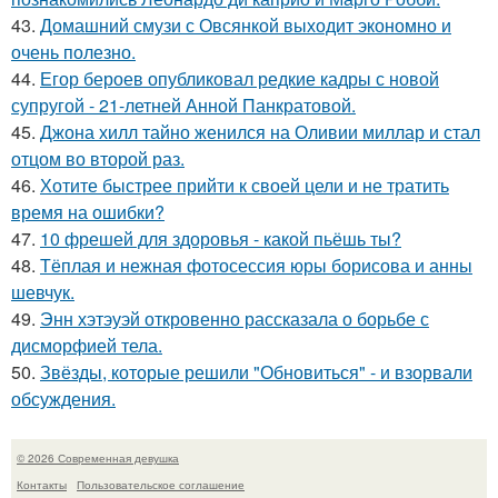
43.
Домашний смузи с Овсянкой выходит экономно и
очень полезно.
44.
Егор бероев опубликовал редкие кадры с новой
супругой - 21-летней Анной Панкратовой.
45.
Джона хилл тайно женился на Оливии миллар и стал
отцом во второй раз.
46.
Хотите быстрее прийти к своей цели и не тратить
время на ошибки?
47.
10 фрешей для здоровья - какой пьёшь ты?
48.
Тёплая и нежная фотосессия юры борисова и анны
шевчук.
49.
Энн хэтэуэй откровенно рассказала о борьбе с
дисморфией тела.
50.
Звёзды, которые решили "Обновиться" - и взорвали
обсуждения.
© 2026 Современная девушка
Контакты
Пользовательское соглашение