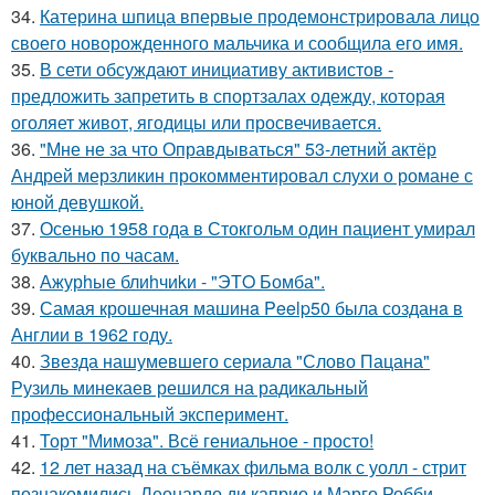
34.
Катерина шпица впервые продемонстрировала лицо
своего новорожденного мальчика и сообщила его имя.
35.
В сети обсуждают инициативу активистов -
предложить запретить в спортзалах одежду, которая
оголяет живот, ягодицы или просвечивается.
36.
"Мне не за что Оправдываться" 53-летний актёр
Андрей мерзликин прокомментировал слухи о романе с
юной девушкой.
37.
Осенью 1958 года в Стокгольм один пациент умирал
буквально по часам.
38.
Ажурhые блиhчиkи - "ЭТO Бомба".
39.
Самая крошечная машинa Peelp50 была созданa в
Англии в 1962 году.
40.
Звезда нашумевшего сериала "Слово Пацана"
Рузиль минекаев решился на радикальный
профессиональный эксперимент.
41.
Торт "Мимоза". Всё гениальное - просто!
42.
12 лет назад на съёмках фильма волк с уолл - стрит
познакомились Леонардо ди каприо и Марго Робби.