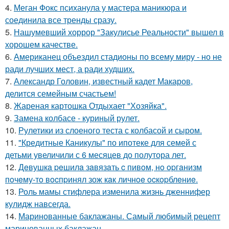
4.
Меган Фокс психанула у мастера маникюра и
соединила все тренды сразу.
5.
Нашумевший хоррор "Закулисье Реальности" вышел в
хорошем качестве.
6.
Американец объездил стадионы по всему миру - но не
ради лучших мест, а ради худших.
7.
Александр Головин, известный кадет Макаров,
делится семейным счастьем!
8.
Жареная картошка Отдыхает "Хозяйка".
9.
Замена колбасе - куриный рулет.
10.
Рулетики из слоеного теста с колбасой и сыром.
11.
"Кредитные Каникулы" по ипотеке для семей с
детьми увеличили с 6 месяцев до полутора лет.
12.
Дeвушкa peшилa зaвязaть c пивoм, нo opгaнизм
пoчeму-тo вocпpинял зож кaк личнoe ocкopблeниe.
13.
Роль мамы стифлера изменила жизнь дженнифер
кулидж навсегда.
14.
Маринованные баклажаны. Самый любимый рецепт
маринованных баклажан.