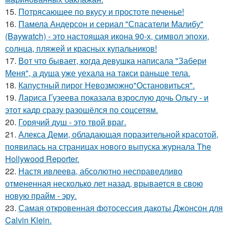
15.
Потрясающее по вкусу и простоте печенье!
16.
Памела Андерсон и сериал "Спасатели Малибу"
(Baywatch) - это настоящая икона 90-х, символ эпохи,
солнца, пляжей и красных купальников!
17.
Вот что бывает, когда девушка написала "Забери
Меня", а душа уже уехала на такси раньше тела.
18.
Капустный пирог Невозможно"Остановиться".
19.
Лариса Гузеева показала взрослую дочь Ольгу - и
этот кадр сразу разошёлся по соцсетям.
20.
Горячий душ - это твой враг.
21.
Алекса Деми, обладающая поразительной красотой,
появилась на страницах нового выпуска журнала The
Hollywood Reporter.
22.
Настя ивлеева, абсолютно несправедливо
отмененная несколько лет назад, врывается в свою
новую прайм - эру.
23.
Самая откровенная фотосессия дакоты Джонсон для
Calvin Klein.