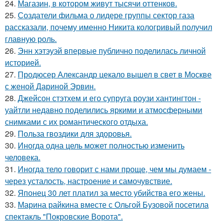
24.
Магазин, в котором живут тысячи оттенков.
25.
Создатели фильма о лидере группы сектор газа
рассказали, почему именно Никита кологривый получил
главную роль.
26.
Энн хэтэуэй впервые публично поделилась личной
историей.
27.
Продюсер Александр цекало вышел в свет в Москве
с женой Дариной Эрвин.
28.
Джейсон стэтхем и его супруга роузи хантингтон -
уайтли недавно поделились яркими и атмосферными
снимками с их романтического отдыха.
29.
Польза гвоздики для здоровья.
30.
Иногда одна цель может полностью изменить
человека.
31.
Иногда тело говорит с нами проще, чем мы думаем -
через усталость, настроение и самочувствие.
32.
Японец 30 лет платил за место убийства его жены.
33.
Марина райкина вместе с Ольгой Бузовой посетила
спектакль "Покровские Ворота".