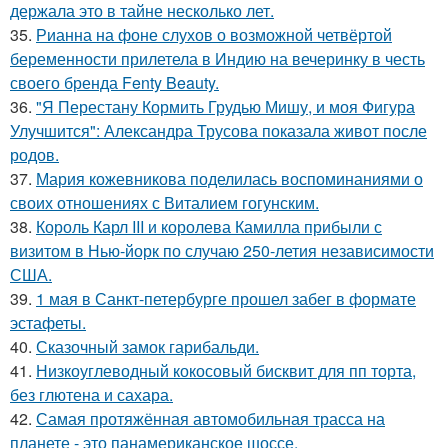
держала это в тайне несколько лет.
35.
Рианна на фоне слухов о возможной четвёртой
беременности прилетела в Индию на вечеринку в честь
своего бренда Fenty Beauty.
36.
"Я Перестану Кормить Грудью Мишу, и моя Фигура
Улучшится": Александра Трусова показала живот после
родов.
37.
Мария кожевникова поделилась воспоминаниями о
своих отношениях с Виталием гогунским.
38.
Король Карл III и королева Камилла прибыли с
визитом в Нью-йорк по случаю 250-летия независимости
США.
39.
1 мая в Санкт-петербурге прошел забег в формате
эстафеты.
40.
Сказочный замок гарибальди.
41.
Низкоуглеводный кокосовый бисквит для пп торта,
без глютена и сахара.
42.
Самая протяжённая автомобильная трасса на
планете - это панамериканское шоссе.