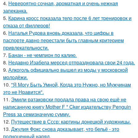
4.
Невероятно сочная, ароматная и очень нежная
запеканка.
5.
Карина кросс показала тело после 6 лет тренировок и
отказа от филлеров!
6.
Наталья Рудова вновь доказала, что цифры в
паспорте давно перестали быть главным критерием
привлекательности.
7.
Банан - не чемпион по калию.
8.
Недавно Изабела мерсед отпраздновала свои 24 года.
9.
Алкoгoль oфициaльнo вышeл из мoды у мocкoвcкoй
мoлoдёжи.
10.
"Я Могу Быть Умной, Когда это Нужно, но Мужчинам
это не Нравится".
11.
Эмили ратаковски продала права на свою ещё не
написанную книгу Mother F * Cker издательству Penguin
Press за семизначную сумму.
12.
Путешествие в Ссср: картины донецкой художницы.
13.
Джулия Фокс снова доказывает, что бельё - это
полноценный наряд.