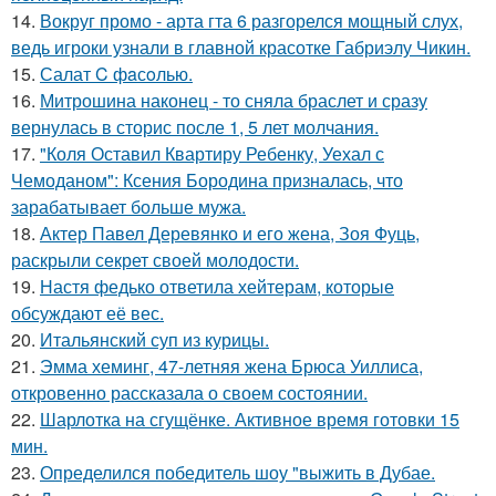
14.
Вокруг промо - арта гта 6 разгорелся мощный слух,
ведь игроки узнали в главной красотке Габриэлу Чикин.
15.
Салат C фaсoлью.
16.
Митрошина наконец - то сняла браслет и сразу
вернулась в сторис после 1, 5 лет молчания.
17.
"Коля Оставил Квартиру Ребенку, Уехал с
Чемоданом": Ксения Бородина призналась, что
зарабатывает больше мужа.
18.
Актер Павел Деревянко и его жена, Зоя Фуць,
раскрыли секрет своей молодости.
19.
Настя федько ответила хейтерам, которые
обсуждают её вес.
20.
Итальянский суп из курицы.
21.
Эмма хеминг, 47-летняя жена Брюса Уиллиса,
откровенно рассказала о своем состоянии.
22.
Шарлотка на сгущёнке. Активное время готовки 15
мин.
23.
Определился победитель шоу "выжить в Дубае.