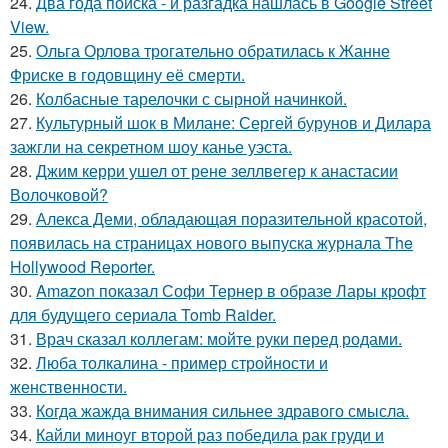
24.
Два года поиска - и разгадка нашлась в Google Street
View.
25.
Ольга Орлова трогательно обратилась к Жанне
Фриске в годовщину её смерти.
26.
Колбасные тарелочки с сырной начинкой.
27.
Культурный шок в Милане: Сергей бурунов и Дилара
зажгли на секретном шоу канье уэста.
28.
Джим керри ушел от рене зеллвегер к анастасии
Волочковой?
29.
Алекса Деми, обладающая поразительной красотой,
появилась на страницах нового выпуска журнала The
Hollywood Reporter.
30.
Amazon показал Софи Тернер в образе Лары крофт
для будущего сериала Tomb Raider.
31.
Врач сказал коллегам: мойте руки перед родами.
32.
Люба толкалина - пример стройности и
женственности.
33.
Когда жажда внимания сильнее здравого смысла.
34.
Кайли миноуг второй раз победила рак груди и