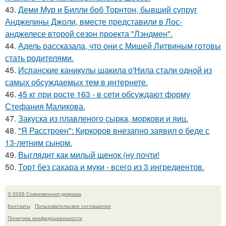
43.
Деми Мур и Билли боб Торнтон, бывший супруг
Анджелины Джоли, вместе представили в Лос-
анджелесе второй сезон проекта "Лэндмен".
44.
Адель рассказала, что они с Мишей Литвиным готовы
стать родителями.
45.
Испанские каникулы шакила о'Нила стали одной из
самых обсуждаемых тем в интернете.
46.
45 кг при росте 163 - в сети обсуждают форму
Стефания Маликова.
47.
Закуска из плавленого сырка, моркови и яиц.
48.
"Я Расстроен": Киркоров внезапно заявил о беде с
13-летним сыном.
49.
Выглядит как милый щенок (ну почти!
50.
Торт без сахара и муки - всего из 3 ингредиентов.
© 2026 Современная девушка
Контакты
Пользовательское соглашение
Политика конфидециальности