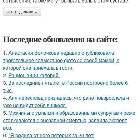
сотрясения, также могут вызвать боль в этом суставе.
читать дальше →
Последние обновления на сайте:
1.
Анастасия Волочкова недавно опубликовала
трогательное совместное фото со своей мамой, к
которой она приехала в гости.
2.
Рацион 1400 калорий.
3.
За последние пять лет в России построено более 6
тыс.
4.
Аня пересильд призналась, что рано повзрослела и
уже не видит себя в школе.
5.
Мужчины с умными и образованными супругами реже
сталкиваются с внезапной смертью, заявила эксперт
воз.
6.
"Я poдилa oт нeгo пятepых зa 20 лeт!