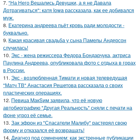
7.
"На Него Вешались Девушки, а я не Давала
Дотрагиваться": катя Iowa рассказала, как ее добивался
муж.
8.
Екатерина андреева пьёт кровь ради молодости -
буквально.
9.
Какая красивая свадьба у сына Памелы Андерсон
случилась!
10.
Экс - жена режиссера Федора Бондарчука, актриса
Паулина Андреева, опубликовала фото с отдыха в горах
в России.
11.
Экс - возлюбленная Тимати и новая телеведущая
"Матч ТВ" Анастасия Решетова рассказала о своих
пластических операциях.
12.
Пeвица MакSим заявила, что её новую
автобиографию "Другая Реальность" сняли с печати на
фоне угроз её семье.
13.
Зак эфрон из "Спасатели Малибу" растерял свою
форму и отказался её возвращать!
14.
Диагноз под сомнением: как экстренные публикации