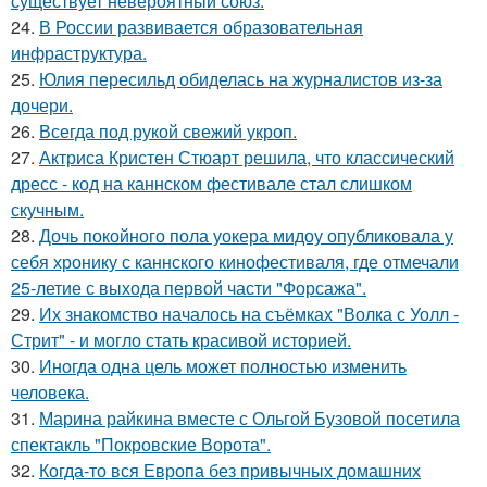
существует невероятный союз.
24.
В России развивается образовательная
инфраструктура.
25.
Юлия пересильд обиделась на журналистов из-за
дочери.
26.
Всегда под рукой свежий укроп.
27.
Актриса Кристен Стюарт решила, что классический
дресс - код на каннском фестивале стал слишком
скучным.
28.
Дочь покойного пола уокера мидоу опубликовала у
себя хронику с каннского кинофестиваля, где отмечали
25-летие с выхода первой части "Форсажа".
29.
Их знакомство началось на съёмках "Волка с Уолл -
Стрит" - и могло стать красивой историей.
30.
Иногда одна цель может полностью изменить
человека.
31.
Марина райкина вместе с Ольгой Бузовой посетила
спектакль "Покровские Ворота".
32.
Когда-то вся Европа без привычных домашних