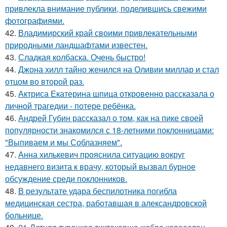
привлекла внимание публики, поделившись свежими
фотографиями.
42.
Владимирский край своими привлекательными
природными ландшафтами известен.
43.
Сладкая колбаска. Очень быстро!
44.
Джона хилл тайно женился на Оливии миллар и стал
отцом во второй раз.
45.
Актриса Екатерина шпица откровенно рассказала о
личной трагедии - потере ребёнка.
46.
Андрей Губин рассказал о том, как на пике своей
популярности знакомился с 18-летними поклонницами:
"Выпиваем и мы Соблазняем".
47.
Анна хилькевич прояснила ситуацию вокруг
недавнего визита к врачу, который вызвал бурное
обсуждение среди поклонников.
48.
В результате удара беспилотника погибла
медицинская сестра, работавшая в александровской
больнице.