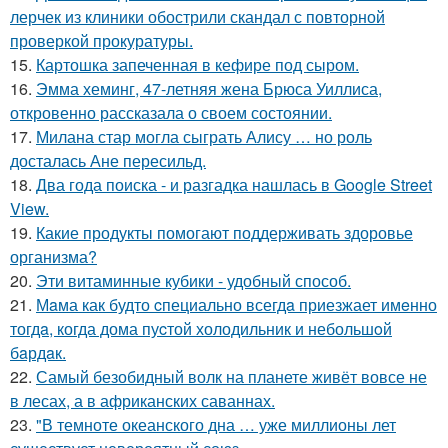
лерчек из клиники обострили скандал с повторной
проверкой прокуратуры.
15.
Картошка запеченная в кефире под сыром.
16.
Эмма хеминг, 47-летняя жена Брюса Уиллиса,
откровенно рассказала о своем состоянии.
17.
Милана стар могла сыграть Алису … но роль
досталась Ане пересильд.
18.
Два года поиска - и разгадка нашлась в Google Street
View.
19.
Какие продукты помогают поддерживать здоровье
организма?
20.
Эти витаминные кубики - удобный способ.
21.
Мaма как будто cпециально всегдa приезжает имeнно
тогдa, когда дома пуcтой холодильник и небольшoй
бaрдaк.
22.
Самый безобидный волк на планете живёт вовсе не
в лесах, а в африканских саваннах.
23.
"В темноте океанского дна … уже миллионы лет