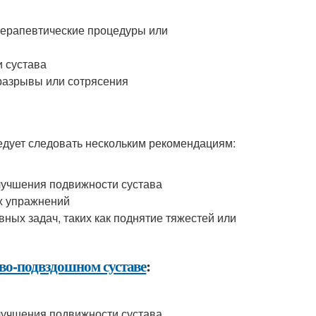
отерапевтические процедуры или
 сустава
 разрывы или сотрясения
ледует следовать нескольким рекомендациям:
лучшения подвижности сустава
х упражнений
ых задач, таких как поднятие тяжестей или
ово-подвздошном суставе
:
лучшения подвижности сустава