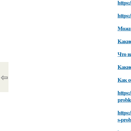
https:
https:
Можно
Какие
Что в
Какие
⇦
Как о
https:
probl
https:
s-pro