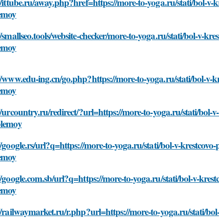
//ittube.ru/away.php?href=https://more-to-yoga.ru/stati/bol-v
emoy
//smallseo.tools/website-checker/more-to-yoga.ru/stati/bol-v-k
emoy
//www.edu-ing.cn/go.php?https://more-to-yoga.ru/stati/bol-v-
emoy
//urcountry.ru/redirect/?url=https://more-to-yoga.ru/stati/bo
blemoy
//google.rs/url?q=https://more-to-yoga.ru/stati/bol-v-krestcov
emoy
//google.com.sb/url?q=https://more-to-yoga.ru/stati/bol-v-kre
emoy
//railwaymarket.ru/r.php?url=https://more-to-yoga.ru/stati/b