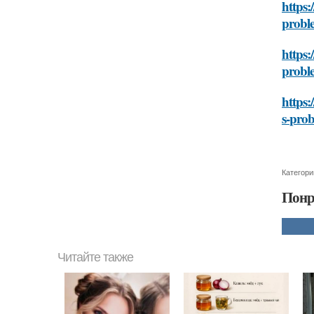
https:
probl
https:
probl
https:
s-pro
Категори
Понр
Читайте также