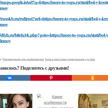
//maps.google.is/url?q=https://more-to-yoga.ru/stati/bol-v-kr
emoy
//rusokb.ru/redirect?url=https://more-to-yoga.ru/stati/bol-v-
emoy
//dfch.ru/bitrix/rk.php?goto=https://more-to-yoga.ru/stati/bo
blemoy
и:
Рекомендации для профилактики
,
Боли в крестцово-подвздошном суставе
авилось? Поделитесь с друзьями!