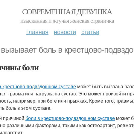
СОВРЕМЕННАЯ ДЕВУШКА
изысканная и жгучая женская страничка
главная
новости
статьи
 вызывает боль в крестцово-подвзд
чины боли
в крестцово-подвздошном суставе
может быть вызвана раз
тся травма или нагрузка на сустав. Это может произойти п
ность, например, при беге или прыжках. Кроме того, травмы
ть боль в этом суставе.
й причиной
боли в крестцово-подвздошном суставе
может б
но различными факторами, такими как остеоартрит, ревма
илоартрит.