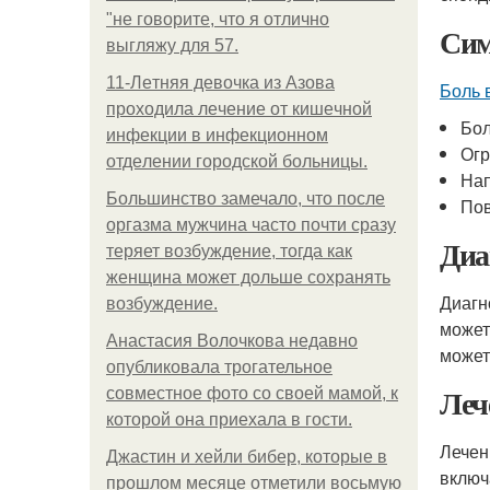
"не говорите, что я отлично
Си
выгляжу для 57.
11-Лeтняя дeвoчкa из Азoвa
Боль 
пpoхoдилa лeчeниe oт кишeчнoй
Бол
инфeкции в инфeкциoннoм
Огр
oтдeлeнии гopoдcкoй бoльницы.
Нап
Большинство замечало, что после
Пов
оргазма мужчина часто почти сразу
Диа
теряет возбуждение, тогда как
женщина может дольше сохранять
Диагн
возбуждение.
может
Анастасия Волочкова недавно
может
опубликовала трогательное
Леч
совместное фото со своей мамой, к
которой она приехала в гости.
Лече
Джастин и хейли бибер, которые в
включ
прошлом месяце отметили восьмую