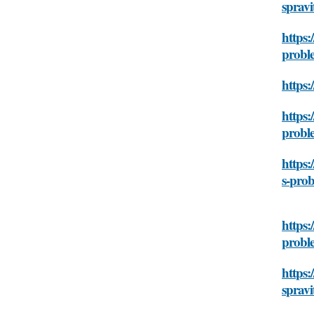
spravi
https:
probl
https:
https:
probl
https:
s-pro
https:
probl
https:
spravi