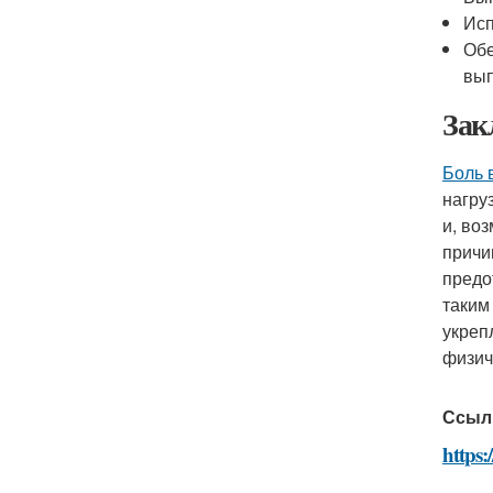
Исп
Обе
вып
Зак
Боль 
нагру
и, во
причи
предо
таким
укреп
физич
Ссыл
https: