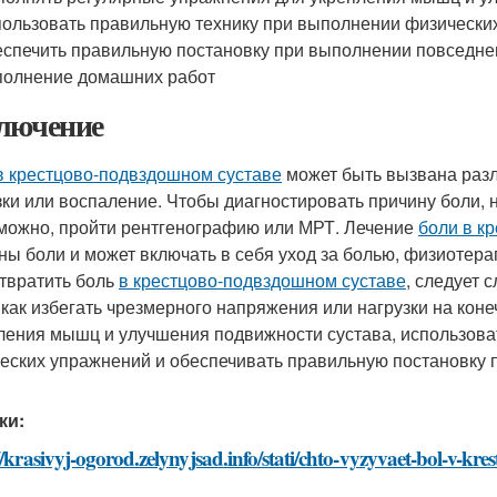
ользовать правильную технику при выполнении физически
спечить правильную постановку при выполнении повседневн
олнение домашних работ
лючение
в крестцово-подвздошном суставе
может быть вызвана разл
зки или воспаление. Чтобы диагностировать причину боли,
зможно, пройти рентгенографию или МРТ. Лечение
боли в к
ны боли и может включать в себя уход за болью, физиотер
твратить боль
в крестцово-подвздошном суставе
, следует 
 как избегать чрезмерного напряжения или нагрузки на кон
ления мышц и улучшения подвижности сустава, использова
еских упражнений и обеспечивать правильную постановку 
ки:
//krasivyj-ogorod.zelynyjsad.info/stati/chto-vyzyvaet-bol-v-k