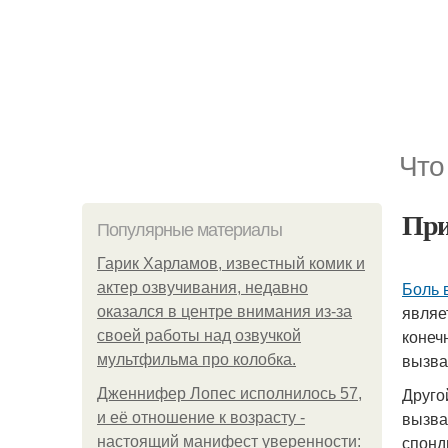
Что
При
Популярные материалы
Гарик Харламов, известный комик и
Боль 
актер озвучивания, недавно
являе
оказался в центре внимания из-за
конеч
своей работы над озвучкой
вызва
мультфильма про колобка.
Друго
Дженнифер Лопес исполнилось 57,
вызва
и её отношение к возрасту -
спонд
настоящий манифест уверенности: