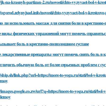
//jk-na-krasnyh-partizan-2.ru/novosti/chto-vyzyvaet-bol-v-kr
//ogorod.zelynyjsad.info/novosti/chto-vyzyvaet-bol-v-krestco
 ли использовать массаж для снятия боли в крестцово-
 виды физических упражнений могут помочь справиться
ызывает боль в крестцово-подвздошном суставе
 лекарственные препараты могут помочь снять боль в к
тличить обычную боль от более серьезных проблем с су
//ship.sh/link.php?url=https://more-to-yoga.ru/stati/bol-v-kr
emoy
//images.google.co.zw/url?q=https://more-to-yoga.ru/stati/bol
blemoy