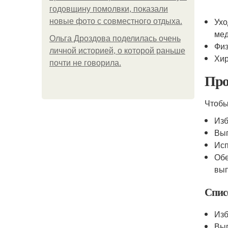
годовщину помолвки, показали
Ухо
новые фото с совместного отдыха.
мед
Ольга Дроздова поделилась очень
Физ
личной историей, о которой раньше
Хир
почти не говорила.
Про
Чтобы
Изб
Вып
Исп
Обе
вып
Спис
Изб
Вып