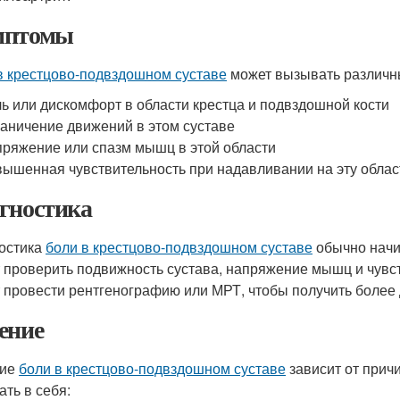
мптомы
в крестцово-подвздошном суставе
может вызывать различны
ь или дискомфорт в области крестца и подвздошной кости
аничение движений в этом суставе
ряжение или спазм мышц в этой области
ышенная чувствительность при надавливании на эту облас
гностика
остика
боли в крестцово-подвздошном суставе
обычно начи
 проверить подвижность сустава, напряжение мышц и чувств
 провести рентгенографию или МРТ, чтобы получить более 
ение
ние
боли в крестцово-подвздошном суставе
зависит от прич
ать в себя: