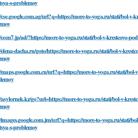
tsya-s-problemoy
//cse.google.com.ag/url?q=https://more-to-yoga.ru/stati/bol-v
emoy
//com7.jp/ad/?https://more-to-yoga.ru/stati/bol-v-krestcovo-
//elena-dacha.ru/goto/https://more-to-yoga.ru/stati/bol-v-kre
emoy
//maps.google.com.cu/url?q=https://more-to-yoga.ru/stati/bol
blemoy
//asylornek.kz/go?url=https://more-to-yoga.ru/stati/bol-v-kre
emoy
//images.google.com.jm/url?q=https://more-to-yoga.ru/stati/b
tsya-s-problemoy