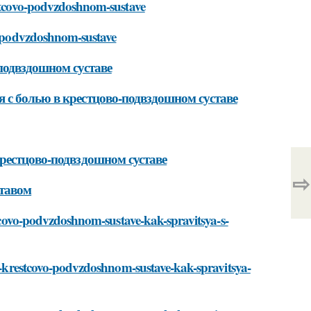
estcovo-podvzdoshnom-sustave
vo-podvzdoshnom-sustave
подвздошном суставе
 с болью в крестцово-подвздошном суставе
рестцово-подвздошном суставе
⇨
ставом
estcovo-podvzdoshnom-sustave-kak-spravitsya-s-
-v-krestcovo-podvzdoshnom-sustave-kak-spravitsya-