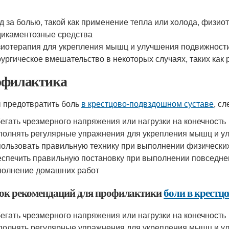
д за болью, такой как применение тепла или холода, физи
икаментозные средства
иотерапия для укрепления мышц и улучшения подвижности
ургическое вмешательство в некоторых случаях, таких как
филактика
 предотвратить боль
в крестцово-подвздошном суставе
, с
егать чрезмерного напряжения или нагрузки на конечность
олнять регулярные упражнения для укрепления мышц и у
ользовать правильную технику при выполнении физически
спечить правильную постановку при выполнении повседневн
олнение домашних работ
ок рекомендаций для профилактики
боли в крестц
егать чрезмерного напряжения или нагрузки на конечность
олнять регулярные упражнения для укрепления мышц и у