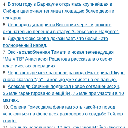
4.
В этом году в Барнауле открылась крупнейшая в
Сибири цветочная теплица площадью более девяти
гектаров.
5.
Леонардо ди каприо и Виттория черетти, похоже,
окончательно перешли в статус "Серьезно и Надолго".
6.
Джулия Фокс снова доказывает, что бельё - это
полноценный наряд.
7.
Экс - возлюбленная Тимати и новая телеведущая
"Матч ТВ" Анастасия Решетова рассказала о своих
пластических операциях.
8.
Через четыре месяца после развода Екатерина Шкуро
снова сказала "да" - и кольцо уже сияет на ее пальце.
9.
Александр Овечкин подписал новое соглашение: $4,
25 млн гарантировано и ещё $4, 75 млн при участии в 10
матчах.
10.
Селена Гомес дала фанатам хоть какой-то повод
успокоиться на фоне всех разговоров о свадьбе Тейлор
свифт.
11.
На днях исполнилось 17 лет, как ушел Майкл Джексон