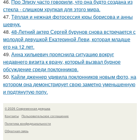
46.
Про Элизу часто говорили, что она будто создана из
стекла - слишком хрупкая для этого мира.
47.
Тёплая и нежная фотосессия юры борисова и анны
шевчук.
48.
48-Летний актер Сергей бурунов снова встречается с
молодой девушкой Екатериной Леви, которая младше
его на 12 лет.
49.
Анна хилькевич прояснила ситуацию вокруг
недавнего визита к врачу, который вызвал бурное
обсуждение среди поклонников.
50.
Кайли дженнер удивила поклонников новым фото, на
котором она демонстрирует свою заметно уменьшенную
и подтянутую попу.
© 2026 Современная девушка
Контакты
Пользовательское соглашение
Политика конфидециальности
Обратная связь