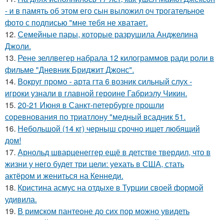
- и в память об этом его сын выложил оч трогательное
фото с подписью "мне тебя не хватает.
12.
Семейные пары, которые разрушила Анджелина
Джоли.
13.
Рене зеллвегер набрала 12 килограммов ради роли в
фильме "Дневник Бриджит Джонс".
14.
Вокруг промо - арта гта 6 возник сильный слух -
игроки узнали в главной героине Габриэлу Чикин.
15.
20-21 Июня в Санкт-петербурге прошли
соревнования по триатлону "медный всадник 51.
16.
Небольшой (14 кг) черныш срочно ищет любящий
дом!
17.
Арнольд шварценеггер ещё в детстве твердил, что в
жизни у него будет три цели: уехать в США, стать
актёром и жениться на Кеннеди.
18.
Кристина асмус на отдыхе в Турции своей формой
удивила.
19.
В римском пантеoне до сих пор можно увидеть