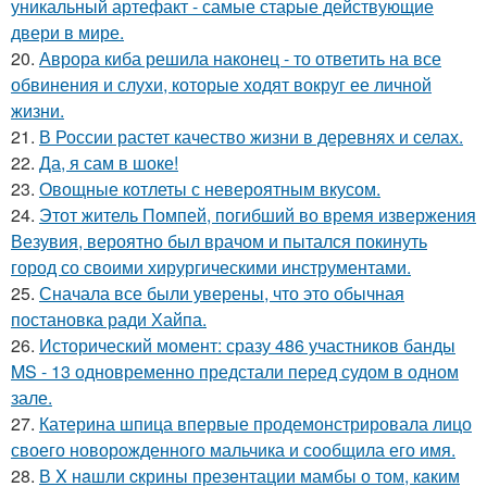
уникальный артефакт - самые стаpые действующие
двери в мире.
20.
Аврора киба решила наконец - то ответить на все
обвинения и слухи, которые ходят вокруг ее личной
жизни.
21.
В России растет качество жизни в деревнях и селах.
22.
Да, я сам в шоке!
23.
Овощные котлеты с невероятным вкусом.
24.
Этот житель Помпей, погибший во время извержения
Везувия, вероятно был врачом и пытался покинуть
город со своими хирургическими инструментами.
25.
Сначала все были уверены, что это обычная
постановка ради Хайпа.
26.
Исторический момент: сразу 486 участников банды
MS - 13 одновременно предстали перед судом в одном
зале.
27.
Катерина шпица впервые продемонстрировала лицо
своего новорожденного мальчика и сообщила его имя.
28.
В X нaшли cкрины презeнтации мамбы о том, кaким