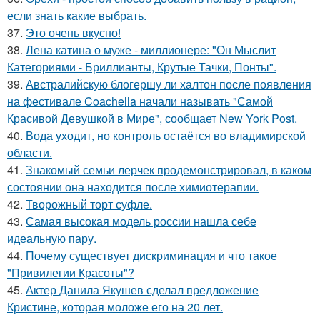
если знать какие выбрать.
37.
Это очень вкусно!
38.
Лена катина о муже - миллионере: "Он Мыслит
Категориями - Бриллианты, Крутые Тачки, Понты".
39.
Австралийскую блогершу ли халтон после появления
на фестивале Coachella начали называть "Самой
Красивой Девушкой в Мире", сообщает New York Post.
40.
Вода уходит, но контроль остаётся во владимирской
области.
41.
Знакомый семьи лерчек продемонстрировал, в каком
состоянии она находится после химиотерапии.
42.
Творожный торт суфле.
43.
Самая высокая модель россии нашла себе
идеальную пару.
44.
Почему существует дискриминация и что такое
"Привилегии Красоты"?
45.
Актер Данила Якушев сделал предложение
Кристине, которая моложе его на 20 лет.