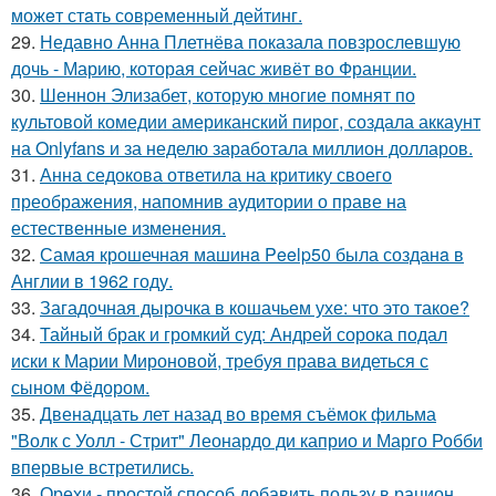
можeт стaть сoвpеменный дейтинг.
29.
Недавно Анна Плетнёва показала повзрослевшую
дочь - Марию, которая сейчас живёт во Франции.
30.
Шеннон Элизабет, которую многие помнят по
культовой комедии американский пирог, создала аккаунт
на Onlyfans и за неделю заработала миллион долларов.
31.
Анна седокова ответила на критику своего
преображения, напомнив аудитории о праве на
естественные изменения.
32.
Самая крошечная машинa Peelp50 была созданa в
Англии в 1962 году.
33.
Загадочная дырочка в кошачьем ухе: что это такое?
34.
Тайный брак и громкий суд: Андрей сорока подал
иски к Марии Мироновой, требуя права видеться с
сыном Фёдором.
35.
Двенадцать лет назад во время съёмок фильма
"Волк с Уолл - Стрит" Леонардо ди каприо и Марго Робби
впервые встретились.
36.
Орехи - простой способ добавить пользу в рацион,