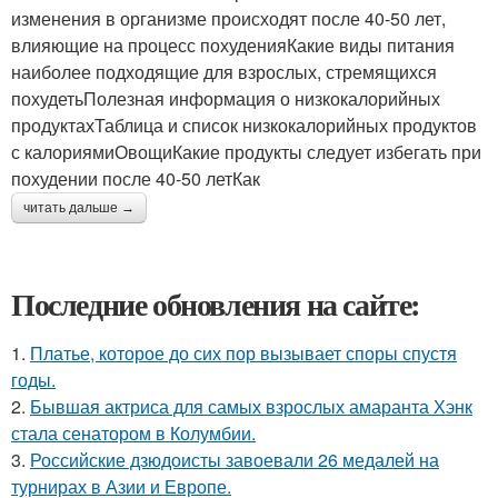
изменения в организме происходят после 40-50 лет,
влияющие на процесс похуденияКакие виды питания
наиболее подходящие для взрослых, стремящихся
похудетьПолезная информация о низкокалорийных
продуктахТаблица и список низкокалорийных продуктов
с калориямиОвощиКакие продукты следует избегать при
похудении после 40-50 летКак
читать дальше →
Последние обновления на сайте:
1.
Платье, которое до сих пор вызывает споры спустя
годы.
2.
Бывшая актриса для самых взрослых амаранта Хэнк
стала сенатором в Колумбии.
3.
Российские дзюдоисты завоевали 26 медалей на
турнирах в Азии и Европе.