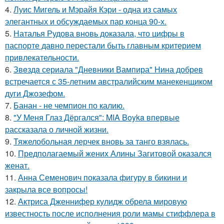
4.
Луис Мигель и Мэрайя Кэри - одна из самых
элегантных и обсуждаемых пар конца 90-х.
5.
Наталья Рудова вновь доказала, что цифры в
паспорте давно перестали быть главным критерием
привлекательности.
6.
Звeздa сериала "Дневники Вампира" Нина добрев
встречается с 35-летним австралийским манекенщиком
дуги Джозефом.
7.
Банан - не чемпион по калию.
8.
"У Меня Глаз Дёргался": MIA Boyka впервые
рассказала о личной жизни.
9.
Тяжелобольная лерчек вновь за танго взялась.
10.
Предполагаемый жених Алины Загитовой оказался
женат.
11.
Анна Семенович показала фигуру в бикини и
закрыла все вопросы!
12.
Актриса Дженнифер кулидж обрела мировую
известность после исполнения роли мамы стиффлера в