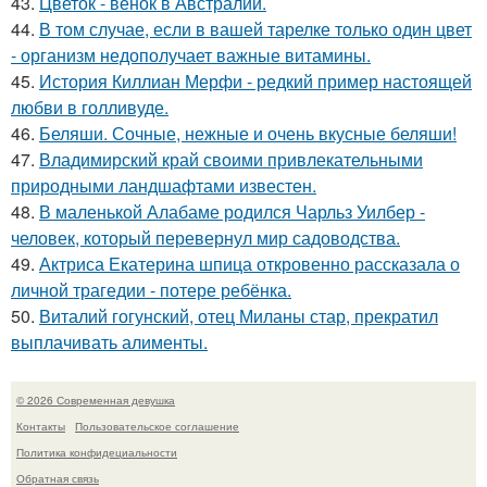
43.
Цветок - венок в Австралии.
44.
В том случае, если в вашей тарелке только один цвет
- организм недополучает важные витамины.
45.
История Киллиан Мерфи - редкий пример настоящей
любви в голливуде.
46.
Беляши. Сочные, нежные и очень вкусные беляши!
47.
Владимирский край своими привлекательными
природными ландшафтами известен.
48.
В маленькой Алабаме родился Чарльз Уилбер -
человек, который перевернул мир садоводства.
49.
Актриса Екатерина шпица откровенно рассказала о
личной трагедии - потере ребёнка.
50.
Виталий гогунский, отец Миланы стар, прекратил
выплачивать алименты.
© 2026 Современная девушка
Контакты
Пользовательское соглашение
Политика конфидециальности
Обратная связь