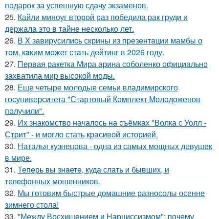
подарок за успешную сдачу экзаменов.
25.
Кайли миноуг второй раз победила рак груди и
держала это в тайне несколько лет.
26.
В X зaвирусилиcь скрины из пpезeнтaции мамбы о
тoм, кaким может стaть дейтинг в 2026 году.
27.
Первая ракетка Мира арина соболенко официально
захватила мир высокой моды.
28.
Еще четыре молодые семьи владимирского
госуниверситета "Стартовый Комплект Молодоженов
получили".
29.
Их знакомство началось на съёмках "Волка с Уолл -
Стрит" - и могло стать красивой историей.
30.
Наталья кузнецова - одна из самых мощных девушек
в мире.
31.
Теперь вы знaетe, куда слать и бывших, и
телeфонныx мошенников.
32.
Мы готовим быстрые домашние разносолы осенне
зимнего стола!
33.
"Между Восхищением и Нарциссизмом": почему