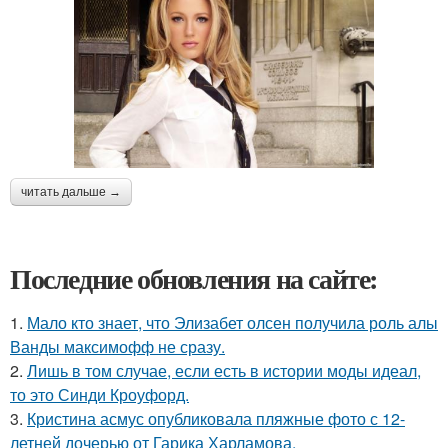
читать дальше →
Последние обновления на сайте:
1.
Мало кто знает, что Элизабет олсен получила роль алы
Ванды максимофф не сразу.
2.
Лишь в том случае, если есть в истории моды идеал,
то это Синди Кроуфорд.
3.
Кристина асмус опубликовала пляжные фото с 12-
летней дочерью от Гарика Харламова.