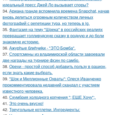
идеальный пресс Джей Ло вызывает споры?
34.
Ариана гранде вспомнила времена Snapchat, начав
вновь делиться огромным количеством личных
фотографий с репетиции тура, но теперь в ig.
35.
Фантазия на тему "Шрека" в российских реалиях
превращает голливудскую сказку в родную и до боли
знакомую историю.
36.
Ажурhые блиhчиkи - "ЭТO Бомба".
37.
Спортсмены из владимирской области завоевали
две награды на турнире фсин по самбо.
38.
Орехи - простой способ добавить пользу в рацион,
если знать какие выбрать.
39.
"Шок и Миллионные Охваты": Олеся Иванченко
прокомментировала недавний скандал с участием
известного человека.
40.
Скумбрия холодного копчения "; ЕЩЕ Хочу";.
41.
Это очень вкусно!
42.
Треугольные котлетки. Ингредиенты: