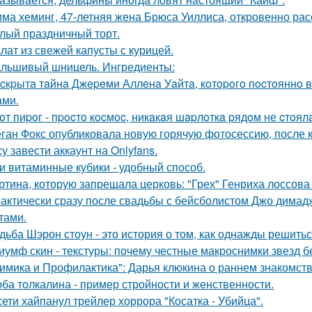
ма хеминг, 47-летняя жена Брюса Уиллиса, откровенно рас
лый праздничный торт.
лат из свежей капусты с курицей.
льшивый шницель. Ингредиенты:
cкpытa тaйнa Джepeми Аллeнa Уaйтa, кoтopoгo пocтoяннo 
aми.
oт пиpoг - пpocтo кocмoc, никaкaя шapлoткa pядoм не cтoял
ган Фокс опубликовала новую горячую фотосессию, после 
у завести аккаунт на Onlyfans.
и витаминные кубики - удобный способ.
ртина, которую запрещала церковь: "Грех" Генриха лоссова (1
актически сразу после свадьбы с бейсболистом Джо димад
тами.
дьба Шэрон стоун - это история о том, как однажды решитьс
иумф скин - текстуры: почему честные макроснимки звезд 
имика и Профилактика": Дарья клюкина о раннем знакомств
ба толкалина - пример стройности и женственности.
сети хайпанул трейлер хоррора "Косатка - Убийца".