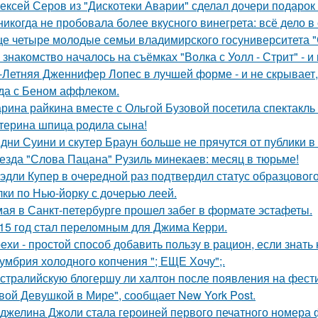
ексей Серов из "Дискотеки Аварии" сделал дочери подарок
никогда не пробовала более вкусного винегрета: всё дело в
е четыре молодые семьи владимирского госуниверситета 
 знакомство началось на съёмках "Волка с Уолл - Стрит" - и
-Летняя Дженнифер Лопес в лучшей форме - и не скрывает,
да с Беном аффлеком.
рина райкина вместе с Ольгой Бузовой посетила спектакль
терина шпица родила сына!
дни Суини и скутер Браун больше не прячутся от публики в 
езда "Слова Пацана" Рузиль минекаев: месяц в тюрьме!
эдли Купер в очередной раз подтвердил статус образцового
лки по Нью-йорку с дочерью леей.
мая в Санкт-петербурге прошел забег в формате эстафеты.
15 год стал переломным для Джима Керри.
ехи - простой способ добавить пользу в рацион, если знать 
умбрия холодного копчения "; ЕЩЕ Хочу";.
стралийскую блогершу ли халтон после появления на фест
вой Девушкой в Мире", сообщает New York Post.
джелина Джоли стала героиней первого печатного номера 