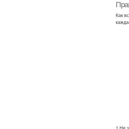
Пра
Как в
кажда
1.Не 