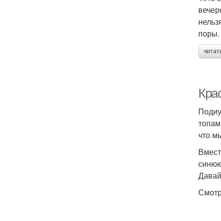
вечер
нельз
поры.
читат
Крас
Подиу
топам
что м
Вмест
синюю
Давай
Смотр