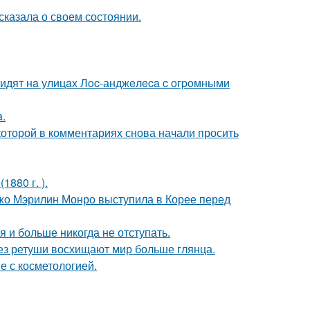
сказала о своем состоянии.
видят нa улицaх Лoc-анджeлeca c oгpoмными
a.
которой в комментариях снова начали просить
880 г. ).
жо Мэрилин Монро выступила в Корее перед
я и больше никогда не отступать.
без ретуши восхищают мир больше глянца.
е с косметологией.