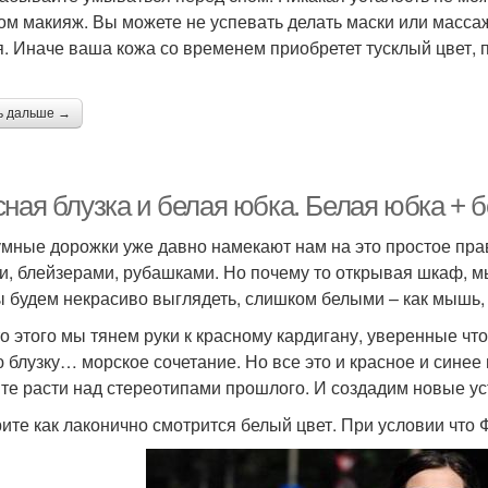
ом макияж. Вы можете не успевать делать маски или масса
я. Иначе ваша кожа со временем приобретет тусклый цвет,
ь дальше →
ная блузка и белая юбка. Белая юбка + б
мные дорожки уже давно намекают нам на это простое прав
и, блейзерами, рубашками. Но почему то открывая шкаф, м
ы будем некрасиво выглядеть, слишком белыми – как мышь, 
о этого мы тянем руки к красному кардигану, уверенные чт
 блузку… морское сочетание. Но все это и красное и синее 
те расти над стереотипами прошлого. И создадим новые ус
ите как лаконично смотрится белый цвет. При условии что