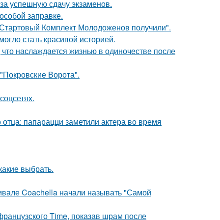
 за успешную сдачу экзаменов.
 особой заправке.
"Стартовый Комплект Молодоженов получили".
 могло стать красивой историей.
 что наслаждается жизнью в одиночестве после
 "Покровские Ворота".
соцсетях.
 отца: папарацци заметили актера во время
какие выбрать.
ивале Coachella начали называть "Самой
французского Time, показав шрам после