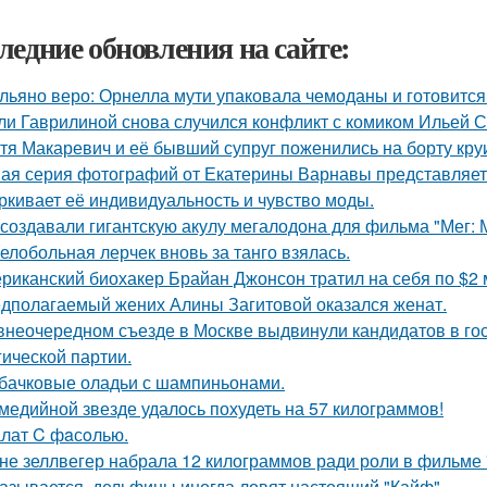
ледние обновления на сайте:
льяно веро: Орнелла мути упаковала чемоданы и готовится
ли Гаврилиной снова случился конфликт с комиком Ильей 
тя Макаревич и её бывший супруг поженились на борту кру
ая серия фотографий от Екатерины Варнавы представляет 
ркивает её индивидуальность и чувство моды.
 создавали гигантскую акулу мегалодона для фильма "Мег:
елобольная лерчек вновь за танго взялась.
риканский биохакер Брайан Джонсон тратил на себя по $2 м
дполагаемый жених Алины Загитовой оказался женат.
внеочередном съезде в Москве выдвинули кандидатов в го
гической партии.
бачковые оладьи с шампиньонами.
медийной звезде удалось похудеть на 57 килограммов!
лат C фaсoлью.
не зеллвегер набрала 12 килограммов ради роли в фильме
азывается, дельфины иногда ловят настоящий "Кайф".