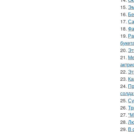
15.
Эм
16.
Бе
17.
Са
18.
Фа
19.
Рa
букeт
20.
Эт
21.
Ме
актрис
22.
Эт
23.
Ка
24.
Пр
солда
25.
Су
26.
Тр
27.
"М
28.
Лю
29.
В 