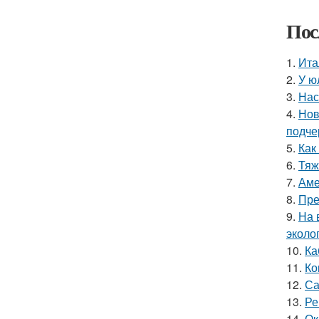
Пос
1.
Ита
2.
У ю
3.
Нас
4.
Нов
подче
5.
Как
6.
Тяж
7.
Аме
8.
Пре
9.
На 
эколо
10.
Ка
11.
Ко
12.
Са
13.
Ре
14.
Ок