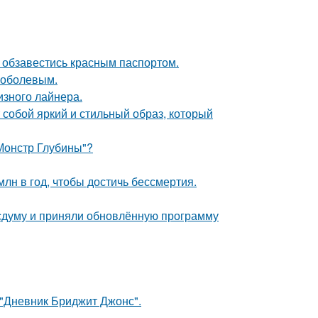
 обзавестись красным паспортом.
Соболевым.
изного лайнера.
собой яркий и стильный образ, который
 Монстр Глубины"?
лн в год, чтобы достичь бессмертия.
сдуму и приняли обновлённую программу
 "Дневник Бриджит Джонс".