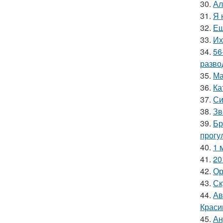
30.
Ал
31.
Я 
32.
Ещ
33.
Их
34.
56
разво
35.
Ма
36.
Ка
37.
Си
38.
Зв
39.
Бр
прогу
40.
1 
41.
20
42.
Ор
43.
Ск
44.
Ав
Краси
45.
Ан