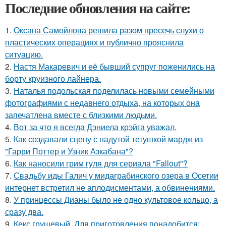
Последние обновления на сайте:
1.
Оксана Самойлова решила разом пресечь слухи о
пластических операциях и публично прояснила
ситуацию.
2.
Настя Макаревич и её бывший супруг поженились на
борту круизного лайнера.
3.
Наталья подольская поделилась новыми семейными
фотографиями с недавнего отдыха, на которых она
запечатлена вместе с близкими людьми.
4.
Вот за что я всегда Дэниела крэйга уважал.
5.
Как создавали сцену с надутой тетушкой мардж из
"Гарри Поттер и Узник Азкабана"?
6.
Как наносили грим гуля для сериала "Fallout"?
7.
Свадьбу иды Галич у мидаграбинского озера в Осетии
интернет встретил не аплодисментами, а обвинениями.
8.
У принцессы Дианы было не одно культовое кольцо, а
сразу два.
9.
Кекс грушевый. Для приготовления понадобится: