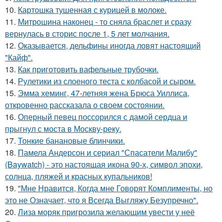
10.
Картошка тушенная с курицей в молоке.
11.
Митрошина наконец - то сняла браслет и сразу
вернулась в сторис после 1, 5 лет молчания.
12.
Оказывается, дельфины иногда ловят настоящий
"Кайф".
13.
Как приготовить вафельные трубочки.
14.
Рулетики из слоеного теста с колбасой и сыром.
15.
Эмма хеминг, 47-летняя жена Брюса Уиллиса,
откровенно рассказала о своем состоянии.
16.
Оперный певец поссорился с дамой сердца и
прыгнул с моста в Москву-реку.
17.
Тонкие банановые блинчики.
18.
Памела Андерсон и сериал "Спасатели Малибу"
(Baywatch) - это настоящая икона 90-х, символ эпохи,
солнца, пляжей и красных купальников!
19.
"Мне Нравится, Когда мне Говорят Комплименты, но
это не Означает, что я Всегда Выгляжу Безупречно".
20.
Лиза моряк пригрозила желающим увести у неё