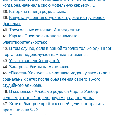
когда она начинала свою модельную карьеру ….
38.
Катерина шпица родила сына!
39.
Капуста тушенная с куриной грудкой и стручковой
фасолью.
40.
Треугольные котлетки. Ингредиенты:
41.
Кармен Электра активно занимается
благотворительностью:
42.
В том случае, если в вашей тарелке только один цвет
- организм недополучает важные витамины.
43.
Утка с квашеной капустой.
44.
Заварные блины на минералке.
45.
"Плесень Хайпует" - 67-летнюю мадонну захейтили в
социальных сетях после объявления своего 15-ого
студийного альбома.
46.
В маленькой Алабаме родился Чарльз Уилбер -
человек, который перевернул мир садоводства.
47.
Хотите быстрее прийти к своей цели и не тратить
время на ошибки?