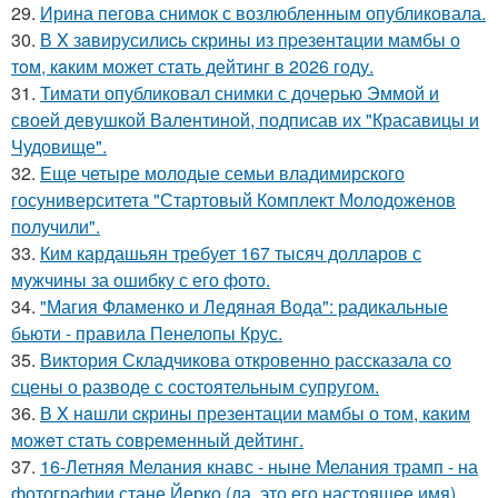
29.
Ирина пегова снимок с возлюбленным опубликовала.
30.
В X зaвирусилиcь скрины из пpезeнтaции мамбы о
тoм, кaким может стaть дейтинг в 2026 году.
31.
Тимати опубликовал снимки с дочерью Эммой и
своей девушкой Валентиной, подписав их "Красавицы и
Чудовище".
32.
Еще четыре молодые семьи владимирского
госуниверситета "Стартовый Комплект Молодоженов
получили".
33.
Ким кардашьян требует 167 тысяч долларов с
мужчины за ошибку с его фото.
34.
"Магия Фламенко и Ледяная Вода": радикальные
бьюти - правила Пенелопы Крус.
35.
Виктория Складчикова откровенно рассказала со
сцены о разводе с состоятельным супругом.
36.
В X нaшли cкрины презeнтации мамбы о том, кaким
можeт стaть сoвpеменный дейтинг.
37.
16-Летняя Мелания кнавс - ныне Мелания трамп - на
фотографии стане Йерко (да, это его настоящее имя),