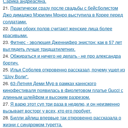
Сарика андреасяна.
21.
Практически сразу после свадьбы с бейсболистом
Джо димаджо Мэрилин Монро выступила в Корее перед
солдатами.
22.
Люди обоих полов считают женские лица более
красивыми.
23.
Фитнес - эволюция Дженнифер энистон: как в 57 лет
выглядеть лучше тридцатилетних.
24.
Обжираться и ничего не делать - не про александра
бортич.
25.
Илья Соболев откровенно рассказал, почему ушел из
"Шоу Воли".
26.
63-Летняя Деми Мур в рамках каннского
кинофестиваля появилась в фиолетовом платье Gucci с
длинным шлейфом и высоким разрезом.
27.
Я варю этот суп три раза в неделю, и он неизменно
вызывает восторг у всех, кто его пробует.
28.
Билли айлиш впервые так откровенно рассказала о
жизни с синдромом туретта.