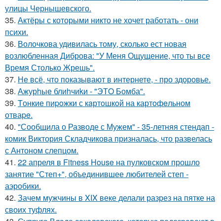
улицы Чернышевского.
35.
Актёры с которыми никто не хочет работать - они
психи.
36.
Волочкова удивилась тому, сколько ест новая
возлюбленная Диброва: "У Меня Ощущение, что ты все
Время Столько Жрешь".
37.
Не всё, что показывают в интернете, - про здоровье.
38.
Ажурhые блиhчиkи - "ЭТO Бомба".
39.
Tонкие пиpoжки с кaртoшкoй на картoфeльном
отваpe.
40.
"Сообщила о Разводе с Мужем" - 35-летняя стендап -
комик Виктория Складчикова призналась, что развелась
с Антоном слепцом.
41.
22 апреля в Fitness House на пулковском прошло
занятие "Степ+", объединившее любителей степ -
аэробики.
42.
Зачем мужчины в XIX веке делали разрез на пятке на
своих туфлях.