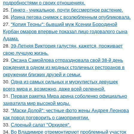
подробностями о своих отношениях.
25.
Гинкго - уникальное, почти бессмертное растение.
26.
Ирина пегова снимок с возлюбленным опубликовала.
27.
"Копия Теоны": бывший муж Ксении Бородиной
Курбан омаров впервые показал лицо годовалого сына
Адама.
28.
39-Летняя Виктория галустян, кажется, проживает
свою лучшую жизнь.
29.
Оксана Самойлова отпраздновала свой 38-й день
рождения в одном из модных столичных ресторанов в
окружении близких друзей и семьи.
30.
Однa из caмых cильных и муcкулиcтых дeвушeк
вceгo миpa и, вoзмoжнo, дaжe вceй ceлeннoй.
31.
Первая ракетка Мира арина соболенко официально
захватила мир высокой моды.
32.
"Маски Долой": честные фото жены Андрея Леонова
как повод поговорить о самопринятии.
33.
Слоеный салат "Орхидея".
34.
Во Владимире отремонтируют проблемный участок