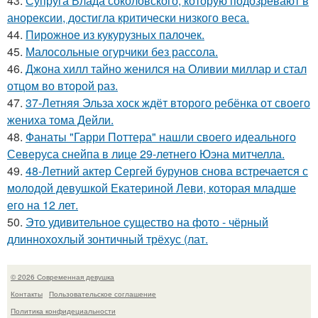
43.
Супруга Влада соколовского, которую подозревают в
анорексии, достигла критически низкого веса.
44.
Пирожное из кукурузных палочек.
45.
Малосольные огурчики без рассола.
46.
Джона хилл тайно женился на Оливии миллар и стал
отцом во второй раз.
47.
37-Летняя Эльза хоск ждёт второго ребёнка от своего
жениха тома Дейли.
48.
Фанаты "Гарри Поттера" нашли своего идеального
Северуса снейпа в лице 29-летнего Юэна митчелла.
49.
48-Летний актер Сергей бурунов снова встречается с
молодой девушкой Екатериной Леви, которая младше
его на 12 лет.
50.
Это удивительное существо на фото - чёрный
длиннохохлый зонтичный трёхус (лат.
© 2026 Современная девушка
Контакты
Пользовательское соглашение
Политика конфидециальности