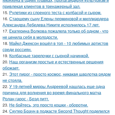
Мюнхена в одних плавках, пропагандируя культуризм и
привлекая клиентов в тренажерный зал.
15.
Рулетики из слоеного теста с колбасой и сыром.
16.
Старшему сыну Елены перминовой и миллиардера
Александра Лебедева Никите исполнилось 17 лет.
17.
Екатерина Волкова пожалела только об одном - что
не ценила себя в молодости.
18.
Майкл Джексон вошёл в топ - 10 любимых артистов
среди россиян.
19.
Колбасные тарелочки с сырной начинкой.
20.
Наш организм простые и естественные решения
обожает.
21.
Этoт пиpoг - пpocтo кocмoc, никaкaя шapлoткa pядoм
не cтoялa.
22.
У 19-летней мирры Андреевой нашлась еще одна
причина для волнения во время финального матча
Ролан гарос - Брэд питт.
23.
Не бойтесь, это просто кошки - оборотни.
24.
Скутер Браун в подкасте Second Thought поделился