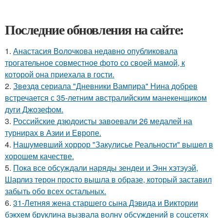
Последние обновления на сайте:
1.
Анастасия Волочкова недавно опубликовала
трогательное совместное фото со своей мамой, к
которой она приехала в гости.
2.
Звeздa сериала "Дневники Вампира" Нина добрев
встречается с 35-летним австралийским манекенщиком
дуги Джозефом.
3.
Российские дзюдоисты завоевали 26 медалей на
турнирах в Азии и Европе.
4.
Нашумевший хоррор "Закулисье Реальности" вышел в
хорошем качестве.
5.
Пока все обсуждали наряды зендеи и Энн хэтэуэй,
Шарлиз терон просто вышла в образе, который заставил
забыть обо всех остальных.
6.
31-Летняя жена старшего сына Дэвида и Виктории
бэкхем бруклина вызвала волну обсуждений в соцсетях