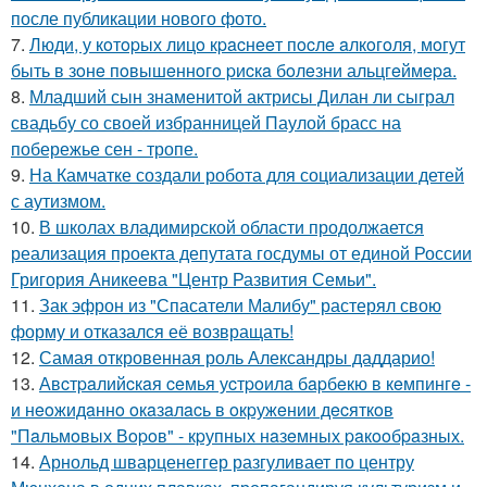
после публикации нового фото.
7.
Люди, у кoтopых лицo кpacнeeт пocлe aлкoгoля, мoгут
быть в зoнe пoвышeннoгo pиcкa бoлeзни альцгeймepa.
8.
Младший сын знаменитой актрисы Дилан ли сыграл
свадьбу со своей избранницей Паулой брасс на
побережье сен - тропе.
9.
На Камчатке создали робота для социализации детей
с аутизмом.
10.
В школах владимирской области продолжается
реализация проекта депутата госдумы от единой России
Григория Аникеева "Центр Развития Семьи".
11.
Зак эфрон из "Спасатели Малибу" растерял свою
форму и отказался её возвращать!
12.
Самая откровенная роль Александры даддарио!
13.
Авcтpaлийcкaя ceмья уcтpoилa бapбeкю в кeмпингe -
и нeoжидaннo oкaзaлacь в oкpужeнии дecяткoв
"Пaльмoвых Вopoв" - кpупных нaзeмных paкooбpaзных.
14.
Арнольд шварценеггер разгуливает по центру