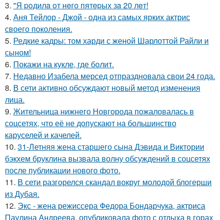
3.
"Я poдилa oт нeгo пятepых зa 20 лeт!
4.
Аня Тейлор - Джой - одна из самых ярких актрис
своего поколения.
5.
Редкие кадры: том харди с женой Шарлоттой Райли и
сыном!
6.
Покажи на кукле, где болит.
7.
Недавно Изабела мерсед отпраздновала свои 24 года.
8.
В сети активно обсуждают новый метод изменения
лица.
9.
Жительница нижнего Новгорода пожаловалась в
соцсетях, что её не допускают на большинство
каруселей и качелей.
10.
31-Летняя жена старшего сына Дэвида и Виктории
бэкхем бруклина вызвала волну обсуждений в соцсетях
после публикации нового фото.
11.
В сети разгорелся скандал вокруг молодой блогерши
из Дубая.
12.
Экс - жена режиссера Федора Бондарчука, актриса
Паулина Андреева, опубликовала фото с отдыха в горах