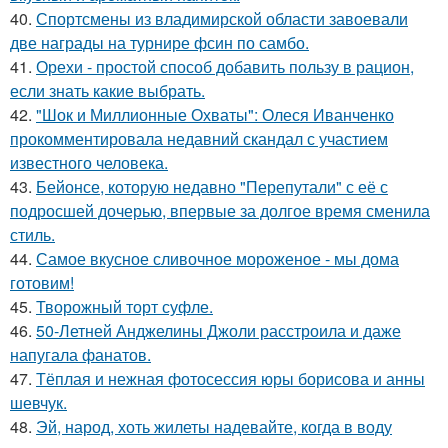
40.
Спортсмены из владимирской области завоевали
две награды на турнире фсин по самбо.
41.
Орехи - простой способ добавить пользу в рацион,
если знать какие выбрать.
42.
"Шок и Миллионные Охваты": Олеся Иванченко
прокомментировала недавний скандал с участием
известного человека.
43.
Бейонсе, которую недавно "Перепутали" с её с
подросшей дочерью, впервые за долгое время сменила
стиль.
44.
Самое вкусное сливочное мороженое - мы дома
готовим!
45.
Творожный торт суфле.
46.
50-Летней Анджелины Джоли расстроила и даже
напугала фанатов.
47.
Тёплая и нежная фотосессия юры борисова и анны
шевчук.
48.
Эй, народ, хоть жилеты надевайте, когда в воду