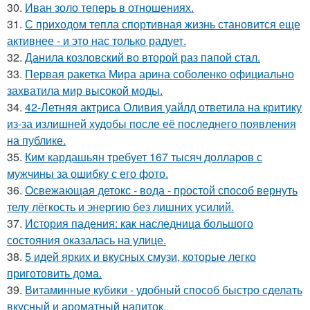
30.
Иван золо теперь в отношениях.
31.
С приходом тепла спортивная жизнь становится еще
активнее - и это нас только радует.
32.
Данила козловский во второй раз папой стал.
33.
Первая ракетка Мира арина соболенко официально
захватила мир высокой моды.
34.
42-Летняя актриса Оливия уайлд ответила на критику
из-за излишней худобы после её последнего появления
на публике.
35.
Ким кардашьян требует 167 тысяч долларов с
мужчины за ошибку с его фото.
36.
Освежающая детокс - вода - простой способ вернуть
телу лёгкость и энергию без лишних усилий.
37.
История падения: как наследница большого
состояния оказалась на улице.
38.
5 идей ярких и вкусных смузи, которые легко
приготовить дома.
39.
Витаминные кубики - удобный способ быстро сделать
вкусный и ароматный напиток.