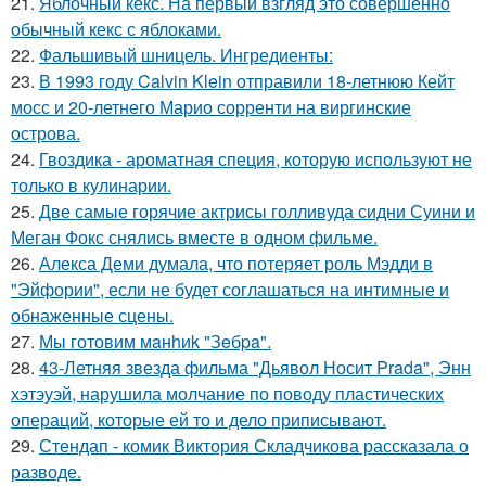
21.
Яблочный кекс. На первый взгляд это совершенно
обычный кекс с яблоками.
22.
Фальшивый шницель. Ингредиенты:
23.
В 1993 году Calvin Klein отправили 18-летнюю Кейт
мосс и 20-летнего Марио сорренти на виргинские
острова.
24.
Гвоздика - ароматная специя, которую используют не
только в кулинарии.
25.
Две самые горячие актрисы голливуда сидни Суини и
Меган Фокс снялись вместе в одном фильме.
26.
Алекса Деми думала, что потеряет роль Мэдди в
"Эйфории", если не будет соглашаться на интимные и
обнаженные сцены.
27.
Мы готовим мaнhиk "Зeбpa".
28.
43-Летняя звезда фильма "Дьявол Носит Prada", Энн
хэтэуэй, нарушила молчание по поводу пластических
операций, которые ей то и дело приписывают.
29.
Стендап - комик Виктория Складчикова рассказала о
разводе.