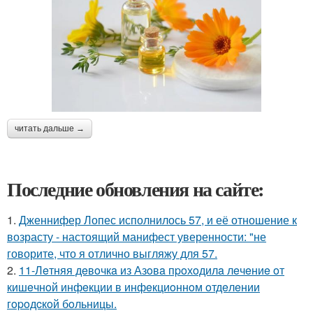
читать дальше →
Последние обновления на сайте:
1.
Дженнифер Лопес исполнилось 57, и её отношение к
возрасту - настоящий манифест уверенности: "не
говорите, что я отлично выгляжу для 57.
2.
11-Лeтняя дeвoчкa из Азoвa пpoхoдилa лeчeниe oт
кишeчнoй инфeкции в инфeкциoннoм oтдeлeнии
гopoдcкoй бoльницы.