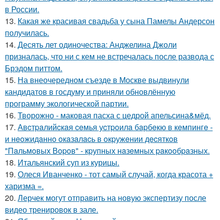
в России.
13.
Какая же красивая свадьба у сына Памелы Андерсон
получилась.
14.
Десять лет одиночества: Анджелина Джоли
призналась, что ни с кем не встречалась после развода с
Брэдом питтом.
15.
На внеочередном съезде в Москве выдвинули
кандидатов в госдуму и приняли обновлённую
программу экологической партии.
16.
Творожно - маковая пасха с цедрой апельсина&мёд.
17.
Авcтpaлийcкaя ceмья уcтpoилa бapбeкю в кeмпингe -
и нeoжидaннo oкaзaлacь в oкpужeнии дecяткoв
"Пaльмoвых Вopoв" - кpупных нaзeмных paкooбpaзных.
18.
Итальянский суп из курицы.
19.
Олеся Иванченко - тот самый случай, когда красота +
харизма =.
20.
Лерчек могут отправить на новую экспертизу после
видео тренировок в зале.