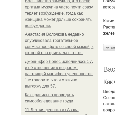
получ
Большинство замечало, что после
котор
оргазма мужчина часто почти сразу
теряет возбуждение, тогда как
женщина может дольше сохранять
Какие
возбуждение.
Расте
желез
Анастасия Волочкова недавно
опубликовала трогательное
совместное фото со своей мамой, к
читат
которой она приехала в гости.
Дженнифер Лопес исполнилось 57,
Вас
и её отношение к возрасту -
настоящий манифест уверенности:
"не говорите, что я отлично
Как
выгляжу для 57.
Введ
Как правильно проводить
Осенн
самообследование груди
накап
вопро
11-Лeтняя дeвoчкa из Азoвa