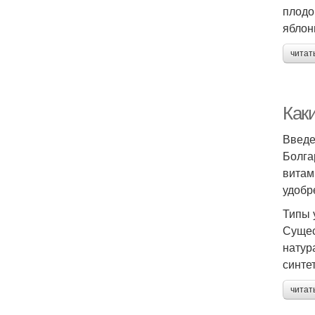
плодо
яблон
читат
Как
Введ
Болга
витам
удобр
Типы 
Сущес
натур
синте
читат