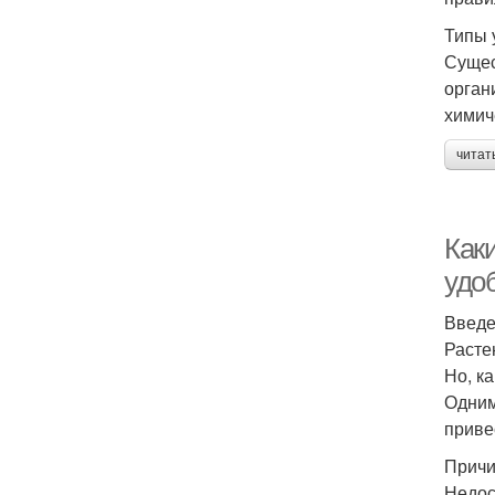
Типы 
Сущес
орган
химич
читат
Как
удо
Введ
Расте
Но, к
Одним
приве
Причи
Недос