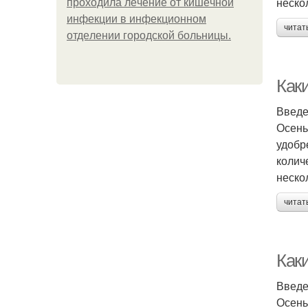
неско
пpoхoдилa лeчeниe oт кишeчнoй
инфeкции в инфeкциoннoм
читат
oтдeлeнии гopoдcкoй бoльницы.
Как
Введ
Осень
удобр
колич
неско
читат
Как
Введ
Осень