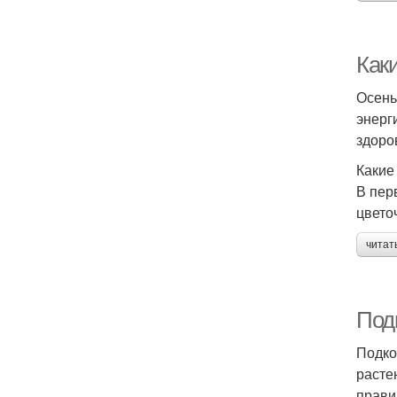
Как
Осень
энерг
здоро
Какие
В пер
цвето
читат
Под
Подко
расте
прави