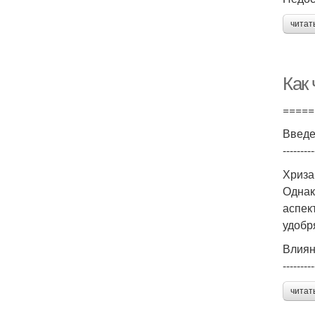
читат
Как
=====
Введ
---------
Хриза
Однак
аспек
удобр
Влиян
---------
читат