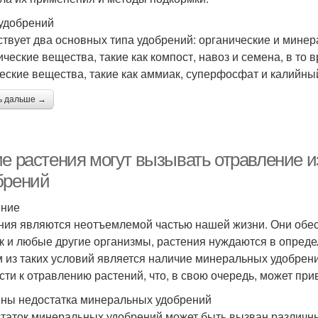
удобрений
твует два основных типа удобрений: органические и мине
ические вещества, такие как компост, навоз и семена, в т
еские вещества, такие как аммиак, суперфосфат и калийны
ь дальше →
ие растения могут вызывать отравление и
брений
ение
ния являются неотъемлемой частью нашей жизни. Они обес
ак и любые другие организмы, растения нуждаются в опреде
 из таких условий является наличие минеральных удобрен
сти к отравлению растений, что, в свою очередь, может при
ны недостатка минеральных удобрений
таток минеральных удобрений может быть вызван различны