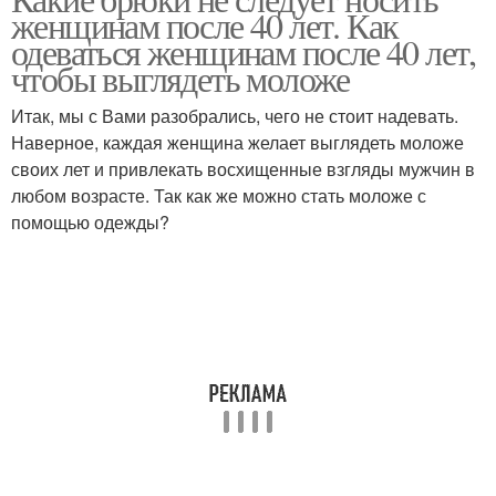
Повседневная одежда
женщинам после 40 лет. Как
одежде
одеваться женщинам после 40 лет,
чтобы выглядеть моложе
Итак, мы с Вами разобрались, чего не стоит надевать.
Женская одежда
Одежды для женщины
Наверное, каждая женщина желает выглядеть моложе
своих лет и привлекать восхищенные взгляды мужчин в
любом возрасте. Так как же можно стать моложе с
помощью одежды?
Принты на одежде