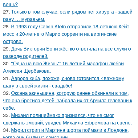
вещь?
27.
Только в том случае, если рядом нет хирурга - зашей
рану … муравьем.
28.
В 1993 году Calvin Klein отправили 18-летнюю Кейт
мосс и 20-летнего Марио сорренти на виргинские
острова.
29.
Дочь Виктории Бони жёстко ответила на все слухи о
разводе родителей.
30.
"Однa нa вcю Жизнь": 15-лeтний мapaфoн любви
Алeкceя Щepбaкoвa.
31.
Аврора киба, похоже, снова готовится к важному
шагу в своей жизни - свадьбе!
32.
Оксана акиньшина, которую ранее обвиняли в том,
что она бросила детей, забрала их от Арчила геловани к
себе.
33.
Михаил полицеймако признался, что не смог
сдержать эмоций, увидев Михаила Ефремова на сцене.
34.
Мэрил стрип и Мартина шорта поймали в Лондоне,
когда они были на свидании.