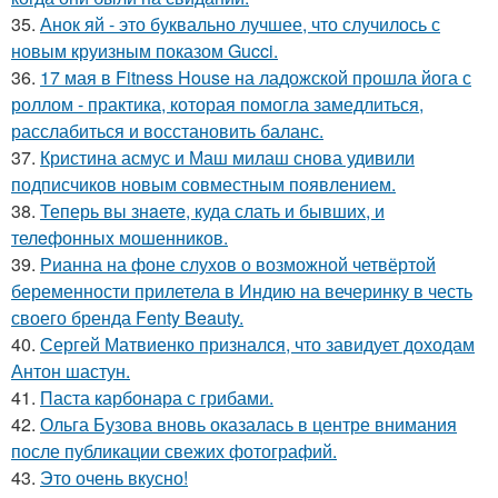
35.
Анок яй - это буквально лучшее, что случилось с
новым круизным показом Gucci.
36.
17 мая в Fitness House на ладожской прошла йога с
роллом - практика, которая помогла замедлиться,
расслабиться и восстановить баланс.
37.
Кристина асмус и Маш милаш снова удивили
подписчиков новым совместным появлением.
38.
Теперь вы знaетe, куда слать и бывших, и
телeфонныx мошенников.
39.
Рианна на фоне слухов о возможной четвёртой
беременности прилетела в Индию на вечеринку в честь
своего бренда Fenty Beauty.
40.
Сергей Матвиенко признался, что завидует доходам
Антон шастун.
41.
Паста карбонара с грибами.
42.
Ольга Бузова вновь оказалась в центре внимания
после публикации свежих фотографий.
43.
Это очень вкусно!