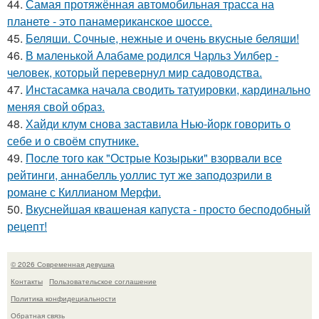
44.
Самая протяжённая автомобильная трасса на
планете - это панамериканское шоссе.
45.
Беляши. Сочные, нежные и очень вкусные беляши!
46.
В маленькой Алабаме родился Чарльз Уилбер -
человек, который перевернул мир садоводства.
47.
Инстасамка начала сводить татуировки, кардинально
меняя свой образ.
48.
Хайди клум снова заставила Нью-йорк говорить о
себе и о своём спутнике.
49.
После того как "Острые Козырьки" взорвали все
рейтинги, аннабелль уоллис тут же заподозрили в
романе с Киллианом Мерфи.
50.
Вкуснейшая квашеная капуста - просто бесподобный
рецепт!
© 2026 Современная девушка
Контакты
Пользовательское соглашение
Политика конфидециальности
Обратная связь