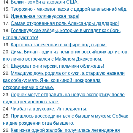
14.
Белки - зомби атаковали США.
15.
Творожно - маковая пасха с цедрой апельсина&мёд.
16.
Идеальная голливудская пара!
17.
Самая откровенная роль Александры даддарио!
18.
Голливудские звёзды, которые выглядят как боги,
используют это!
19.
Картошка запеченная в кефире под сыром.
20.
Дима Билан - один из немногих российских артистов,
кто лично встречался с Майклом Джексоном.
21.
Шаурма по-питерски, пальчики оближешь!
22.
Младшую дочь родила от скуки, а старшую назвали
как собаку: мать Яны кошкиной шокировала
откровениями о семье.
23.
Лерчек могут отправить на новую экспертизу после
видео тренировок в зале.
24.
Чиабатта в духовке. Ингредиенты:
25.
Пришлось воссоединиться с бывшим мужем: Собчак
на дне рождении отца бывшего.
26.
Как из-за одной жалобы получилась легендарная