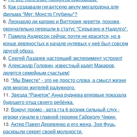
5.
Как создавали гигантскую акулу мегалодона для
фильма "Мег: Монстр Глубины"?
6.
Леонардо ди каприо и Виттория черетти, похоже,
окончательно перешли в статус "Серьезно и Надолго".
7.
Памела Андерсон сейчас почти не красится, но в
конце девяностых и начале нулевых у неё был совсем
другой образ.
8.
Сергей Лазарев настоящий эксперимент устроил!
9.
Александр Головин, известный кадет Макаров,
делится семейным счастьем!
10.
"Мы Вместе" - это не просто слова, а смысл жизни
для многих жителей радужного.
11.
Звезда "Ранеток" Анна руднева впервые показала
будущего отца своего ребёнка.
12.
Вокруг промо - арта гта 6 возник сильный слух -
игроки узнали в главной героине Габриэлу Чикин.
13.
Актер Павел Деревянко и его жена, Зоя Фуць,
раскрыли секрет своей молодости.