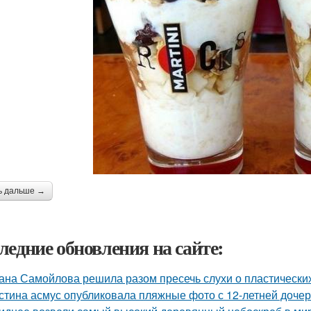
ь дальше →
ледние обновления на сайте:
ана Самойлова решила разом пресечь слухи о пластических
стина асмус опубликовала пляжные фото с 12-летней дочер