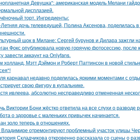
нопланетная Девушка": американская модель Мелани гайдос
ермальной дисплазией.
чёночный торт. Ингредиенты:
-Летняя дочь телеведущей, Полина Аксенова, поделилась в 
 внешности.
льтурный шок в Милане: Сергей бурунов и Дилара зажгли на
ган Фокс опубликовала новую горячую фотосессию, после 
у завести аккаунт на Onlyfans.
м холланд, Мэтт Дэймон и Роберт Паттинсон в новой стил
сея"!
ля карнавал недавно поделилась яркими моментами с отдых
стрирует свою фигуру в купальнике.
стя ивлеева, абсолютно несправедливо отмененная несколь
чь Виктории Бони жёстко ответила на все слухи о разводе 
бота о здоровье с маленьких привычек начинается.
ан золо теперь в отношениях.
 Владимире отремонтируют проблемный участок улицы Че
ктория Складчикова откровенно рассказала со сцены о раз