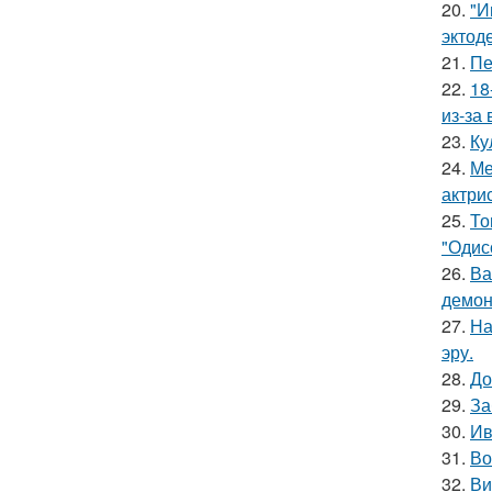
20.
"И
эктод
21.
Пе
22.
18
из-за
23.
Ку
24.
Ме
актрис
25.
То
"Одис
26.
Ва
демон
27.
На
эру.
28.
До
29.
За
30.
Ив
31.
Во
32.
Ви