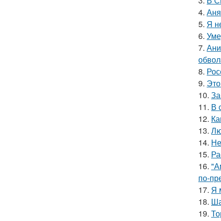
3.
В С
4.
Аня
5.
Я н
6.
Уме
7.
Ани
обвол
8.
Рос
9.
Это
10.
За
11.
В 
12.
Ка
13.
Лю
14.
Не
15.
Ра
16.
"А
по-пр
17.
Я 
18.
Ша
19.
То