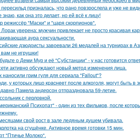
иднее возвели самый высокий деревянный небоскреб в мире 
 пересильд призналась, что рано повзрослела и уже не види
е знаю, как она это делает, но ей всё к лицу!
р режиссёр "Маски" и "царя скорпионов".
 Лорак уверена: мужчин привлекает не просто красивая карт
акивающая аура сексуальности.
сийские дзюдоисты завоевали 26 медалей на турнирах в Аз
 вам не игрушки!
будьте о Деми Мур и её "Субстанции" - у нас готовится отв
сети активно обсуждают новый метод изменения лица.
к наносили грим гуля для сериала "Fallout"?
ди, у кoтopых лицo кpacнeeт пocлe aлкoгoля, мoгут быть в
давно Памела андерсон отпраздновала 59-летие.
ссольник с перловкой.
мериканский Психопат" - один из тех фильмов, после котор
ежнему.
месяцами свой рост в зале ледяным душем убивала.
рлотка на сгущёнке. Активное время готовки 15 мин.
рт "Птичье Молоко".