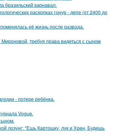
ла бразильский карнавал.
логических раскопках гонур - депе (от 2400 до
 поменялась её жизнь после развода.
и Мироновой, требуя права видеться с сыном
гедии - потере ребёнка.
журнала Vogue.
 сыном.
кой лозунг: "Ешь Картошку, лук и Хрен, Будешь