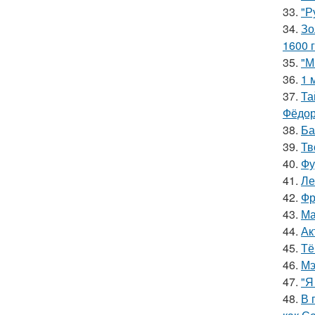
33.
"Р
34.
Зо
1600 г
35.
"М
36.
1 
37.
Та
Фёдор
38.
Ба
39.
Тв
40.
Фу
41.
Ле
42.
Фр
43.
Ма
44.
Ак
45.
Тё
46.
Мэ
47.
"Я
48.
В 