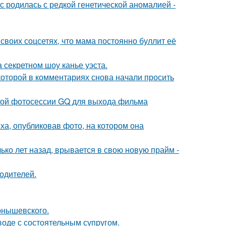
 родилась с редкой генетической аномалией -
своих соцсетях, что мама постоянно буллит её
 секретном шоу канье уэста.
которой в комментариях снова начали просить
ьной фотосессии GQ для выхода фильма
а, опубликовав фото, на котором она
ко лет назад, врывается в свою новую прайм -
родителей.
рнышевского.
воде с состоятельным супругом.