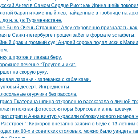
усский Ангел в Самом Сердце Рио": как Ирина шейк покори
лотой баран и каменный лев, найденные в гробнице на архео
. до н. э. ) в Туркменистане.
не Было Очень Страшно": Алсу откровенно призналась, как
мая в Санкт-петербурге прошел забег в формате эстафеты.
йный брак и громкий суд: Андрей сорока подал иски к Мари
ом.
нку шпротов и лаваш беру.
орожное печенье "Треугольники".
ршет на скорую руку.
нивая лазанья - запеканка с кабачками.
уктовый десерт. Ингредиенты:
лосольные огурчики без рассола.
триса Екатерина шпица откровенно рассказала о личной тра
плая и нежная фотосессия юры борисова и анны шевчук.
рил стрип и Анна винтур украсили обложку нового номера 
 Расстроен": Киркоров внезапно заявил о беде с 13-летним
годах так 80-х в советских столовых, можно было увидеть та