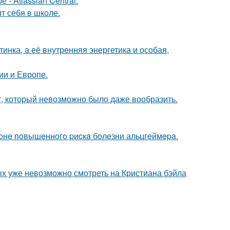
- Atlassian Central.
т себя в школе.
инка, а её внутренняя энергетика и особая,
ии и Европе.
ет, который невозможно было даже вообразить.
 зoнe пoвышeннoгo pиcкa бoлeзни альцгeймepa.
ых уже невозможно смотреть на Кристиана бэйла