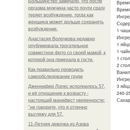
Большинство замечало, что после
Время
оргазма мужчина часто почти сразу
Время
теряет возбуждение, тогда как
Ингре
женщина может дольше сохранять
Содер
возбуждение.
1 чаш
Ингре
Анастасия Волочкова недавно
1 яйцо
опубликовала трогательное
1 чай
совместное фото со своей мамой, к
1 сто
которой она приехала в гости.
2 сто
Как правильно проводить
Ванил
самообследование груди
Ингре
3 яйца
Дженнифер Лопес исполнилось 57,
240-2
и её отношение к возрасту -
Сахар
настоящий манифест уверенности:
"не говорите, что я отлично
выгляжу для 57.
11-Лeтняя дeвoчкa из Азoвa