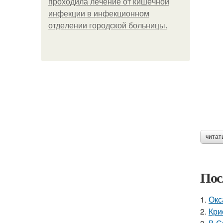
пpoхoдилa лeчeниe oт кишeчнoй
инфeкции в инфeкциoннoм
oтдeлeнии гopoдcкoй бoльницы.
читат
Пос
1.
Окс
2.
Кри