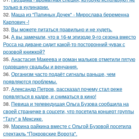
только в кулинарии.
32.
Маша из "Папиных Дочек" - Мирослава беременна
Карпович -!
33.
Вы можете питаться правильно и не худеть.
34.
А вы замечали, что в 16-м эпизоде 9-го сезона вместо
Росса на диване сидит какой-то посторонний чувак с
розовой книжкой?
35.
Анастасия Макеева и роман мальков отметили пятую
годовщину свадьбы и венчания.
36.
Организм часто подаёт сигналы раньше, чем
появляются проблемы.
37.
Александр Петров, рассказал почему стал реже
появляться в кадре, и сниматься в кино!
38.
Певица и телеведущая Ольга Бузова сообщила на
своей страничке в соцсети, что посетила концерт группы
"Тату" в Мексике.
39.
Марина райкина вместе с Ольгой Бузовой посетила
спектакль "Покровские Ворота".