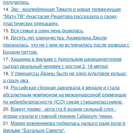
получилась.
14.
Экс - возлюбленная Тимати и новая телеведущая
"Матч ТВ" Анастасия Решетова рассказала о своих
пластических операциях.
15.
Вся семья в один день родилась.
16.
Десять лет одиночества: Анджелина Джоли
призналась, что ни с кем не встречалась после развода с
Брэдом питтом.
17.
Хищника в фильме с Арнольдом шварценеггером
сыграл реальный человек с ростом 2, 18 метра!
18.
У принцессы Дианы было не одно культовое кольцо,
а сразу два.
19.
Российская сборная завоевала 4 медали и стала
абсолютным чемпионом на международной олимпиаде
по кибербезопасности (ICO) среди старшеклассников.
20.
Вокруг промо - арта гта 6 возник сильный слух -
игроки узнали в главной героине Габриэлу Чикин.
21.
Мария кожевникова побрилась налысо ради роли в
фильме "Батальон Смерти".