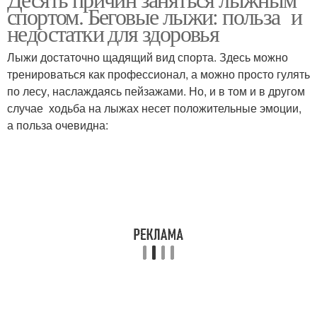
Горные лыжи
Лыжи для похудения
спортом. Беговые лыжи: польза и
недостатки для здоровья
Лыжи достаточно щадящий вид спорта. Здесь можно
тренироваться как профессионал, а можно просто гулять
Катания на лыжах
по лесу, наслаждаясь пейзажами. Но, и в том и в другом
случае ходьба на лыжах несет положительные эмоции,
а польза очевидна: