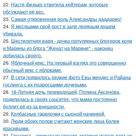
22.
Настя федько ответила хейтерам, которые
обсуждают её вес.
23.
Самая откровенная роль Александры даддарио!
24.
Я месяцами свой рост в зале ледяным душем
убивала.
25.
Шестилетняя варя - дочка популярных блогеров коли
и Марины из блога "Женат на Марине" - наконец
добилась своего.
26.
Яблочный кекс. На первый взгляд это совершенно
обычный кекс с яблоками.
27.
В сети появилось редкие фото Евы мендес и Райана
гослинга с их подросшими дочерьми.
28.
18-Летняя дочь телеведущей, Полина Аксенова,
поделилась в своих соцсетях, что мама постоянно
буллит её из-за внешности.
29.
Колбасные тарелочки с сырной начинкой.
30.
Люди обоих полов считают женские лица более
красивыми.
31.
Гвоздика - ароматная специя, которую используют не