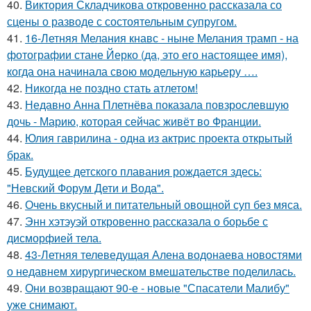
40.
Виктория Складчикова откровенно рассказала со
сцены о разводе с состоятельным супругом.
41.
16-Летняя Мелания кнавс - ныне Мелания трамп - на
фотографии стане Йерко (да, это его настоящее имя),
когда она начинала свою модельную карьеру ….
42.
Никогда не поздно стать атлетом!
43.
Недавно Анна Плетнёва показала повзрослевшую
дочь - Марию, которая сейчас живёт во Франции.
44.
Юлия гаврилина - одна из актрис проекта открытый
брак.
45.
Будущее детского плавания рождается здесь:
"Невский Форум Дети и Вода".
46.
Очень вкусный и питательный овощной суп без мяса.
47.
Энн хэтэуэй откровенно рассказала о борьбе с
дисморфией тела.
48.
43-Летняя телеведущая Алена водонаева новостями
о недавнем хирургическом вмешательстве поделилась.
49.
Они возвращают 90-е - новые "Спасатели Малибу"
уже снимают.