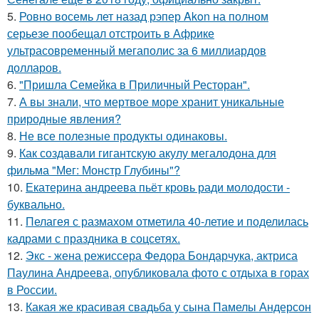
5.
Ровно восемь лет назад рэпер Akon на полном
серьезе пообещал отстроить в Африке
ультрасовременный мегаполис за 6 миллиардов
долларов.
6.
"Пришла Семейка в Приличный Ресторан".
7.
А вы знали, что мертвое море хранит уникальные
природные явления?
8.
Не все полезные продукты одинаковы.
9.
Как создавали гигантскую акулу мегалодона для
фильма "Мег: Монстр Глубины"?
10.
Екатерина андреева пьёт кровь ради молодости -
буквально.
11.
Пелагея с размахом отметила 40-летие и поделилась
кадрами с праздника в соцсетях.
12.
Экс - жена режиссера Федора Бондарчука, актриса
Паулина Андреева, опубликовала фото с отдыха в горах
в России.
13.
Какая же красивая свадьба у сына Памелы Андерсон