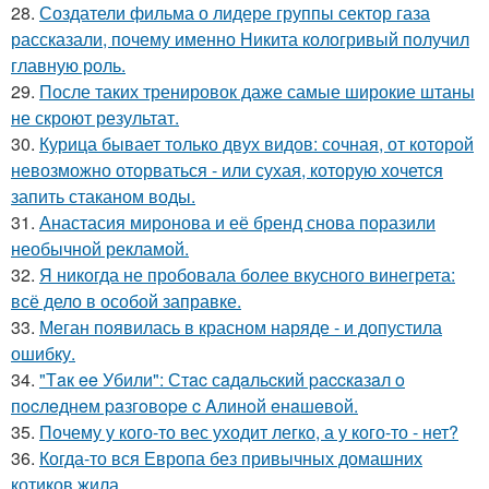
28.
Создатели фильма о лидере группы сектор газа
рассказали, почему именно Никита кологривый получил
главную роль.
29.
После таких тренировок даже самые широкие штаны
не скроют результат.
30.
Курица бывает только двух видов: сочная, от которой
невозможно оторваться - или сухая, которую хочется
запить стаканом воды.
31.
Анастасия миронова и её бренд снова поразили
необычной рекламой.
32.
Я никогда не пробовала более вкусного винегрета:
всё дело в особой заправке.
33.
Меган появилась в красном наряде - и допустила
ошибку.
34.
"Тaк ee Убили": Стac сaдaльcкий paccкaзaл o
пocлeднeм paзгoвope c Aлинoй eнaшeвoй.
35.
Почему у кого-то вес уходит легко, а у кого-то - нет?
36.
Когда-то вся Европа без привычных домашних
котиков жила.