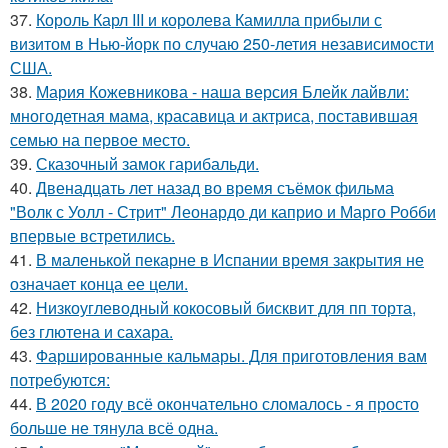
37.
Король Карл III и королева Камилла прибыли с
визитом в Нью-йорк по случаю 250-летия независимости
США.
38.
Мария Кожевникова - наша версия Блейк лайвли:
многодетная мама, красавица и актриса, поставившая
семью на первое место.
39.
Сказочный замок гарибальди.
40.
Двенадцать лет назад во время съёмок фильма
"Волк с Уолл - Стрит" Леонардо ди каприо и Марго Робби
впервые встретились.
41.
В маленькой пекарне в Испании время закрытия не
означает конца ее цели.
42.
Низкоуглеводный кокосовый бисквит для пп торта,
без глютена и сахара.
43.
Фаршированные кальмары. Для приготовления вам
потребуются:
44.
В 2020 году всё окончательно сломалось - я просто
больше не тянула всё одна.