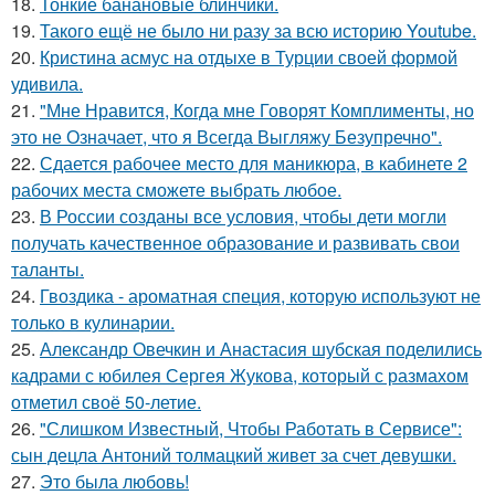
18.
Тонкие банановые блинчики.
19.
Такого ещё не было ни разу за всю историю Youtube.
20.
Кристина асмус на отдыхе в Турции своей формой
удивила.
21.
"Мне Нравится, Когда мне Говорят Комплименты, но
это не Означает, что я Всегда Выгляжу Безупречно".
22.
Сдается рабочее место для маникюра, в кабинете 2
рабочих места сможете выбрать любое.
23.
В России созданы все условия, чтобы дети могли
получать качественное образование и развивать свои
таланты.
24.
Гвоздика - ароматная специя, которую используют не
только в кулинарии.
25.
Александр Овечкин и Анастасия шубская поделились
кадрами с юбилея Сергея Жукова, который с размахом
отметил своё 50-летие.
26.
"Слишком Известный, Чтобы Работать в Сервисе":
сын децла Антоний толмацкий живет за счет девушки.
27.
Это была любовь!