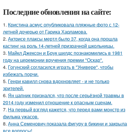
Последние обновления на сайте:
1.
Кристина асмус опубликовала пляжные фото с 12-
летней дочерью от Гарика Харламова.
2.
Актрисе плаксы мертл было 37, когда она прошла
кастинг на роль 14-летней призрачной школьницы.
3.
Майкл Джексон и Брук шилдс познакомились в 1981
году на церемонии вручения премии "Оскар".
4.
Гогунский согласился играть в "Универе", чтобы
избежать порчи.
5.
Генри кавилл снова вдохновляет - и не только
зрителей.
6.
Ян цапник признался, что после серьёзной травмы в
2014 году изменил отношение к опасным сценам.
7.
На первый взгляд кажется, что перед вами монстр из
фильма ужасов.
8.
Анна Семенович показала фигуру в бикини и закрыла
все вопросы!