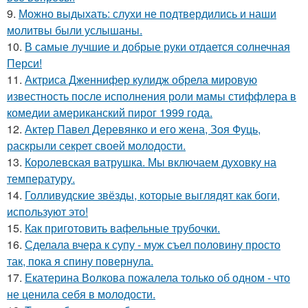
9.
Можно выдыхать: слухи не подтвердились и наши
молитвы были услышаны.
10.
В самые лучшие и добрые руки отдается солнечная
Перси!
11.
Актриса Дженнифер кулидж обрела мировую
известность после исполнения роли мамы стиффлера в
комедии американский пирог 1999 года.
12.
Актер Павел Деревянко и его жена, Зоя Фуць,
раскрыли секрет своей молодости.
13.
Королевская ватрушка. Мы включаем духовку на
температуру.
14.
Голливудские звёзды, которые выглядят как боги,
используют это!
15.
Как приготовить вафельные трубочки.
16.
Сделала вчера к супу - муж съел половину просто
так, пока я спину повернула.
17.
Екатерина Волкова пожалела только об одном - что
не ценила себя в молодости.