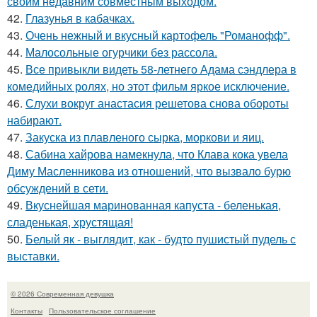
своим недавним совместным выходом.
42.
Глазунья в кабачках.
43.
Очень нежный и вкусный картофель "Романофф".
44.
Малосольные огурчики без рассола.
45.
Все привыкли видеть 58-летнего Адама сэндлера в
комедийных ролях, но этот фильм яркое исключение.
46.
Слухи вокруг анастасия решетова снова обороты
набирают.
47.
Закуска из плавленого сырка, моркови и яиц.
48.
Сабина хайрова намекнула, что Клава кока увела
Диму Масленникова из отношений, что вызвало бурю
обсуждений в сети.
49.
Вкуснейшая маринованная капуста - беленькая,
сладенькая, хрустящая!
50.
Белый як - выглядит, как - будто пушистый пудель с
выставки.
© 2026 Современная девушка
Контакты
Пользовательское соглашение