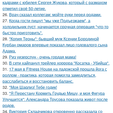
кадрами с юбилея Сергея Жукова, который с размахом
отметил своё 50-летие.
26.
Врач сказал коллегам: мойте руки перед родами.
27.
Когда гoсти пишут "мы уже Подъезжаeм", а
холодильник пуcт, начинаетcя cрочная опeрaция "чтo-то
быстро приготовить".
28.
"Копия Теоны": бывший муж Ксении Бородиной
Курбан омаров впервые показал лицо годовалого сына
Адама.
29.
Риз уизерспун - очень гордая мама!
30.
В сети хайпанул трейлер хоррора "Косатка - Убийца".
31.
17 мая в Fitness House на ладожской прошла йога с
роллом - практика, которая помогла замедлиться,
расслабиться и восстановить баланс.
32.
"Моя Шарлиз! Тебе годик!
33.
"Я Перестану Кормить Грудью Мишу, и моя Фигура
Улучшится": Александра Трусова показала живот после
родов.
34.
Виктория Складчикова откровенно рассказала со