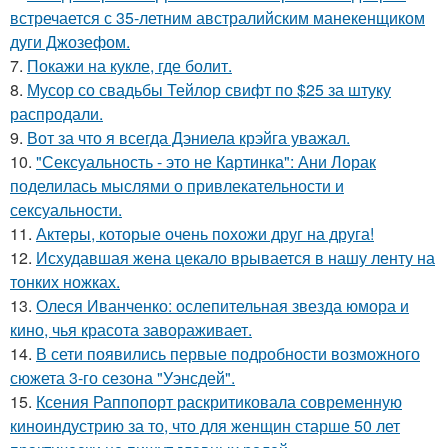
встречается с 35-летним австралийским манекенщиком
дуги Джозефом.
7.
Покажи на кукле, где болит.
8.
Мусор со свадьбы Тейлор свифт по $25 за штуку
распродали.
9.
Вот за что я всегда Дэниела крэйга уважал.
10.
"Сексуальность - это не Картинка": Ани Лорак
поделилась мыслями о привлекательности и
сексуальности.
11.
Актеры, которые очень похожи друг на друга!
12.
Исхудавшая жена цекало врывается в нашу ленту на
тонких ножках.
13.
Олеся Иванченко: ослепительная звезда юмора и
кино, чья красота завораживает.
14.
В сети появились первые подробности возможного
сюжета 3-го сезона "Уэнсдей".
15.
Ксения Раппопорт раскритиковала современную
киноиндустрию за то, что для женщин старше 50 лет