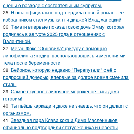
сцены о разводе с состоятельным супругом.
35.
Нюша официально подтвердила новый роман - её
избранником стал музыкант и диджей Влад ханецкий.
36.
Тимати впервые показал свою дочь Эмму, которая
родилась в августе 2025 года в отношениях с
Валентиной.
37.
Меган Фокс "Обновила" фигуру с помощью
липофилинга ягодиц, воспользовавшись изменениями
тела после беременности.
38.
Бейонсе, которую недавно "Перепутали" с её с
подросшей дочерью, впервые за долгое время сменила
стиль.
39.
Самое вкусное сливочное мороженое - мы дома
готовим!
40.
Ты пьёшь каркаде и даже не знаешь, что он делает с
организмом.
41.
Звездная пара Клава кока и Дима Масленников
официально подтвердили статус жениха и невесты