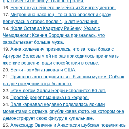
практически не пишут главных ролей.
16.
Рецепт вкуснейшего чизкейка из 3 ингредиентов.
17.
Митрошина наконец - то сняла браслет и сразу
вернулась в сторис после 1, 5 лет молчания.
18.
"Коля Оставил Квартиру Ребенку, Уехал с
Чемоданом": Ксения Бородина призналась, что
зарабатывает больше мужа.
19.
Анна хилькевич призналась, что за годы брака с
Артуром Волковым ей не раз приходилось принимать
жесткие решения ради спокойствия в семье.
20.
Белки - зомби атаковали США.
21.
Пришлось воссоединиться с бывшим мужем: Собчак
на дне рождении отца бывшего.
22.
Этим летом Холли Берри исполнится 60 лет.
23.
Простой рецепт манника на кефире.
24.
Валя карнавал недавно поделилась яркими
моментами с отдыха, опубликовав фото, на котором она
демонстрирует свою фигуру в купальнике.
25.
Александр Овечкин и Анастасия шубская поделились