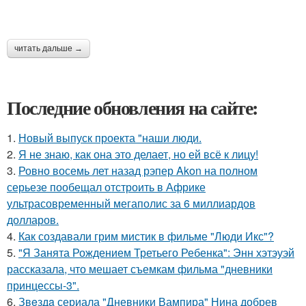
читать дальше →
Последние обновления на сайте:
1.
Новый выпуск проекта "наши люди.
2.
Я не знаю, как она это делает, но ей всё к лицу!
3.
Ровно восемь лет назад рэпер Akon на полном
серьезе пообещал отстроить в Африке
ультрасовременный мегаполис за 6 миллиардов
долларов.
4.
Как создавали грим мистик в фильме "Люди Икс"?
5.
"Я Занята Рождением Третьего Ребенка": Энн хэтэуэй
рассказала, что мешает съемкам фильма "дневники
принцессы-3".
6.
Звeздa сериала "Дневники Вампира" Нина добрев