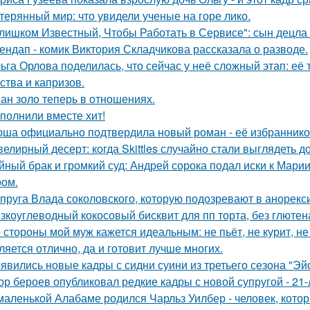
терянный мир: что увидели ученые на горе лико.
лишком Известный, Чтобы Работать в Сервисе": сын децла 
ендап - комик Виктория Складчикова рассказала о разводе.
ьга Орлова поделилась, что сейчас у неё сложный этап: её
ства и капризов.
ан золо теперь в отношениях.
полнили вместе хит!
ша официально подтвердила новый роман - её избранником
елирный десерт: когда Skittles случайно стали выглядеть д
йный брак и громкий суд: Андрей сорока подал иски к Мари
ом.
пруга Влада соколовского, которую подозревают в анорексии
зкоуглеводный кокосовый бисквит для пп торта, без глютена
 стороны мой муж кажется идеальным: не пьёт, не курит, не
ляется отлично, да и готовит лучше многих.
явились новые кадры с сидни суини из третьего сезона "Эй
ор бероев опубликовал редкие кадры с новой супругой - 21
маленькой Алабаме родился Чарльз Уилбер - человек, кото