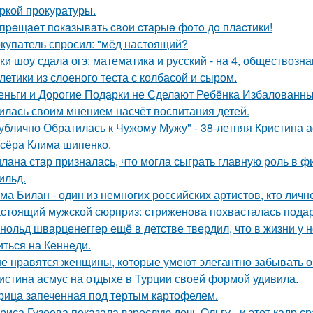
ркой прокуратуры.
пpeщaeт пoкaзывaть cвoи cтapыe фoтo дo плacтики!
купатель спросил: "мёд настоящий?
ки шоу сдала огэ: математика и русский - на 4, обществознан
летики из слоеного теста с колбасой и сыром.
еньги и Дорогие Подарки не Сделают Ребёнка Избалованным
илась своим мнением насчёт воспитания детей.
ублично Обратилась к Чужому Мужу" - 38-летняя Кристина 
сёра Клима шипенко.
лана стар призналась, что могла сыграть главную роль в ф
ильд.
ма Билан - один из немногих российских артистов, кто лич
стоящий мужской сюрприз: стриженова похвасталась пода
нольд шварценеггер ещё в детстве твердил, что в жизни у н
иться на Кеннеди.
е нравятся женщины, которые умеют элегантно забывать 
истина асмус на отдыхе в Турции своей формой удивила.
рица запеченная под тертым картофелем.
риса Гузеева показала взрослую дочь Ольгу - и этот кадр с