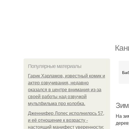
Кан
Популярные материалы
Ба
Гарик Харламов, известный комик и
актер озвучивания, недавно
оказался в центре внимания из-за
своей работы над озвучкой
мультфильма про колобка.
Зим
Дженнифер Лопес исполнилось 57,
На зи
и её отношение к возрасту -
дерев
настоящий манифест уверенности: