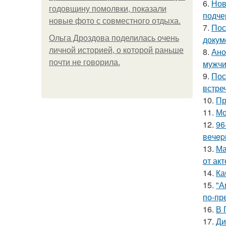
6.
Нов
годовщину помолвки, показали
подче
новые фото с совместного отдыха.
7.
Пос
Ольга Дроздова поделилась очень
докум
личной историей, о которой раньше
8.
Ано
почти не говорила.
мужчи
9.
Пос
встреч
10.
Пр
11.
Мо
12.
96
вeчep
13.
Ма
от ак
14.
Ка
15.
"А
по-пр
16.
В 
17.
Ди