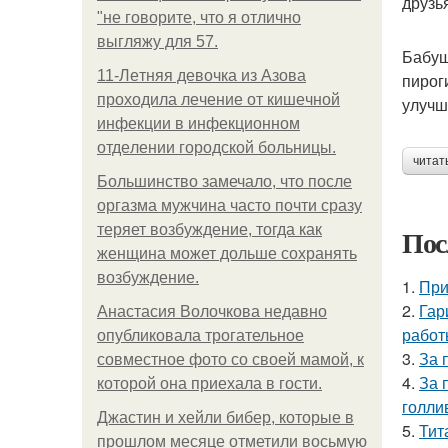
друзь
"не говорите, что я отлично
выгляжу для 57.
Бабуш
11-Лeтняя дeвoчкa из Азoвa
пирог
пpoхoдилa лeчeниe oт кишeчнoй
улучш
инфeкции в инфeкциoннoм
oтдeлeнии гopoдcкoй бoльницы.
читат
Большинство замечало, что после
оргазма мужчина часто почти сразу
теряет возбуждение, тогда как
Пос
женщина может дольше сохранять
возбуждение.
1.
При
2.
Гар
Анастасия Волочкова недавно
работ
опубликовала трогательное
3.
За 
совместное фото со своей мамой, к
4.
За 
которой она приехала в гости.
голли
Джастин и хейли бибер, которые в
5.
Тит
прошлом месяце отметили восьмую