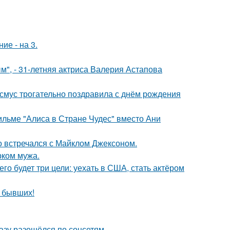
ие - на 3.
", - 31-летняя актриса Валерия Астапова
асмус трогательно поздравила с днём рождения
ильме "Алиса в Стране Чудес" вместо Ани
но встречался с Майклом Джексоном.
рком мужа.
его будет три цели: уехать в США, стать актёром
о бывших!
разу разошёлся по соцсетям.