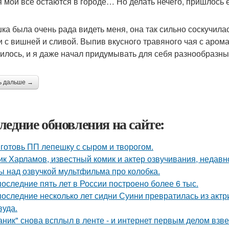
я мои все остаются в городе… Но делать нечего, пришлось е
ка была очень рада видеть меня, она так сильно соскучила
и с вишней и сливой. Выпив вкусного травяного чая с аро
илось, и я даже начал придумывать для себя разнообразны
ь дальше →
ледние обновления на сайте:
готовь ПП лепешку с сыром и творогом.
ик Харламов, известный комик и актер озвучивания, недавн
ы над озвучкой мультфильма про колобка.
последние пять лет в России построено более 6 тыс.
последние несколько лет сидни Суини превратилась из актр
вуда.
аник" снова всплыл в ленте - и интернет первым делом взве