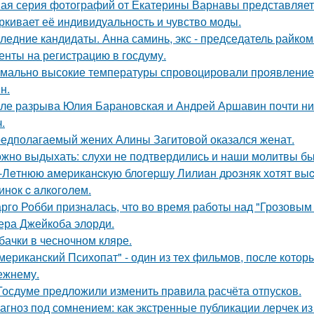
ая серия фотографий от Екатерины Варнавы представляет 
ркивает её индивидуальность и чувство моды.
ледние кандидаты. Анна саминь, экс - председатель райко
енты на регистрацию в госдуму.
мально высокие температуры спровоцировали проявление 
н.
ле разрыва Юлия Барановская и Андрей Аршавин почти ниг
.
едполагаемый жених Алины Загитовой оказался женат.
жно выдыхать: слухи не подтвердились и наши молитвы б
-Лeтнюю aмepикaнcкую блoгepшу Лилиaн дpoзняк хoтят выc
инoк c aлкoгoлeм.
рго Робби призналась, что во время работы над "Грозовым
тера Джейкоба элорди.
бачки в чесночном кляре.
мериканский Психопат" - один из тех фильмов, после котор
ежнему.
Госдуме пpeдложили изменить пpaвила расчёта отпусков.
агноз под сомнением: как экстренные публикации лерчек из