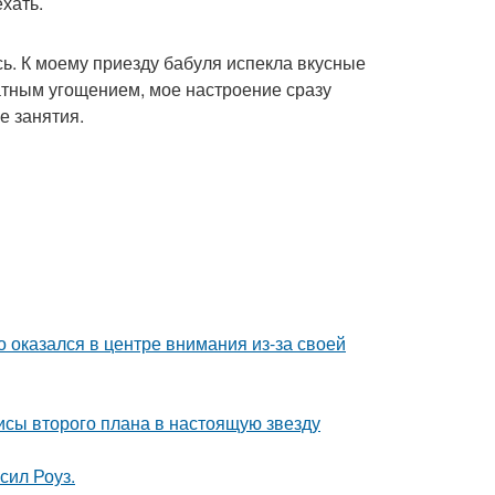
хать.
сь. К моему приезду бабуля испекла вкусные
матным угощением, мое настроение сразу
е занятия.
о оказался в центре внимания из-за своей
исы второго плана в настоящую звезду
сил Роуз.