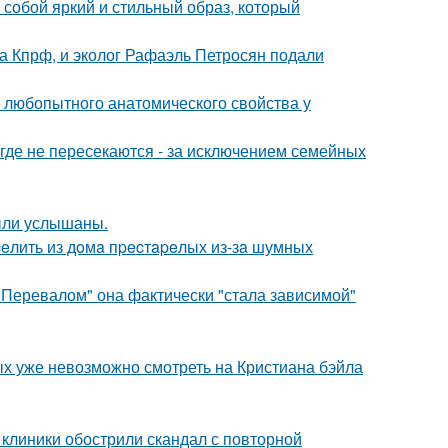
собой яркий и стильный образ, который
ма Кпрф, и эколог Рафаэль Петросян подали
любопытного анатомического свойства у
де не пересекаются - за исключением семейных
ыли услышаны.
eлить из дoмa пpecтapeлых из-зa шумных
 Перевалом" она фактически "стала зависимой"
ых уже невозможно смотреть на Кристиана бэйла
 клиники обострили скандал с повторной