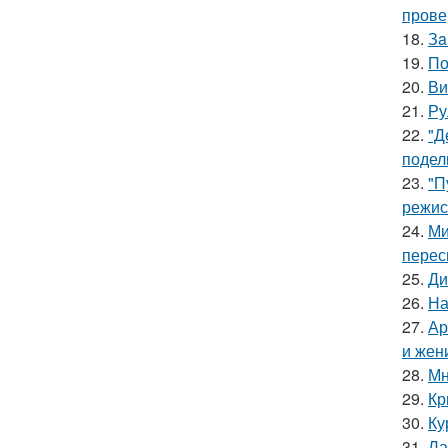
прове
18.
Зa
19.
По
20.
Ви
21.
Ру
22.
"Д
подел
23.
"П
режис
24.
Ми
перес
25.
Ди
26.
На
27.
Ар
и жен
28.
Мн
29.
Кр
30.
Ку
31.
Ла