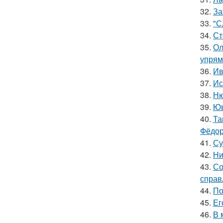
32.
За
33.
"С
34.
Ст
35.
Ол
упрям
36.
Ив
37.
Ис
38.
Ню
39.
Юв
40.
Та
Фёдор
41.
Су
42.
Ни
43.
Со
справ
44.
По
45.
Ег
46.
В 