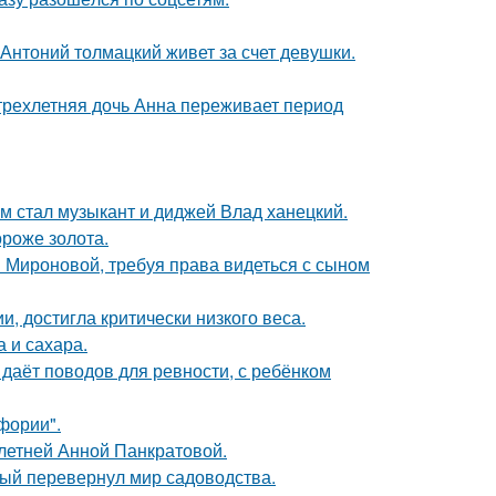
Антоний толмацкий живет за счет девушки.
 трехлетняя дочь Анна переживает период
 стал музыкант и диджей Влад ханецкий.
ороже золота.
и Мироновой, требуя права видеться с сыном
, достигла критически низкого веса.
 и сахара.
 даёт поводов для ревности, с ребёнком
фории".
-летней Анной Панкратовой.
рый перевернул мир садоводства.