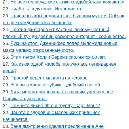
21.
Не все голливудские сказки свадьбой заканчиваются.
22.
Чиабатта в духовке. Ингредиенты:
23.
Пришлось воссоединиться с бывшим мужем: Собчак
на дне рождении отца бывшего.
24.
Против фильтров и пластики: почему честный
пляжный лук ди девлин расколол интернет - сообщества.
25.
Руки на стол! Дженнифер лопес выложила новые
максимально откровенные фото.
26.
Этим летом Холли Берри исполнится 60 лет.
27.
Как из-за одной жалобы получилась легендарная
вещь?
28.
Простой рецепт манника на кефире.
29.
Эти витаминные кубики - удобный способ.
30.
Лиза моряк пригрозила желающим увести у неё
Сарика андреасяна.
31.
Помните лихие 90-е и группу "Кар - Мэн"?
32.
Забота о здоровье с маленьких привычек
начинается.
33.
Ваня дмитриенко сделал предложение Ане