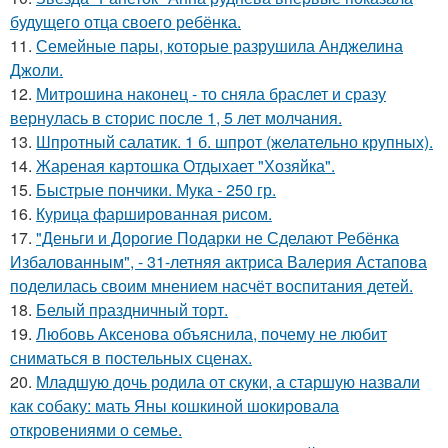
будущего отца своего ребёнка.
11.
Семейные пары, которые разрушила Анджелина
Джоли.
12.
Митрошина наконец - то сняла браслет и сразу
вернулась в сторис после 1, 5 лет молчания.
13.
Шпротный салатик. 1 б. шпрот (желательно крупных).
14.
Жареная картошка Отдыхает "Хозяйка".
15.
Быстрые пончики. Мука - 250 гр.
16.
Курица фаршированная рисом.
17.
"Деньги и Дорогие Подарки не Сделают Ребёнка
Избалованным", - 31-летняя актриса Валерия Астапова
поделилась своим мнением насчёт воспитания детей.
18.
Белый праздничный торт.
19.
Любовь Аксенова объяснила, почему не любит
сниматься в постельных сценах.
20.
Младшую дочь родила от скуки, а старшую назвали
как собаку: мать Яны кошкиной шокировала
откровениями о семье.