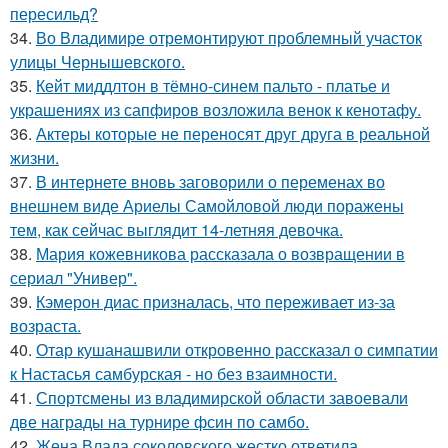
пересильд?
34.
Во Владимире отремонтируют проблемный участок
улицы Чернышевского.
35.
Кейт миддлтон в тёмно-синем пальто - платье и
украшениях из сапфиров возложила венок к кенотафу.
36.
Актеры которые не переносят друг друга в реальной
жизни.
37.
В интернете вновь заговорили о переменах во
внешнем виде Ариелы Самойловой люди поражены
тем, как сейчас выглядит 14-летняя девочка.
38.
Мария кожевникова рассказала о возвращении в
сериал "Универ".
39.
Кэмерон диас призналась, что переживает из-за
возраста.
40.
Отар кушанашвили откровенно рассказал о симпатии
к Настасья самбурская - но без взаимности.
41.
Спортсмены из владимирской области завоевали
две награды на турнире фсин по самбо.
42.
Жена Влада соколовского жестко ответила