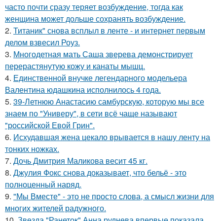
часто почти сразу теряет возбуждение, тогда как
женщина может дольше сохранять возбуждение.
2.
Титаник" снова всплыл в ленте - и интернет первым
делом взвесил Роуз.
3.
Многодетная мать Саша зверева демонстрирует
перерастянутую кожу и канаты мышц.
4.
Единственной внучке легендарного модельера
Валентина юдашкина исполнилось 4 года.
5.
39-Летнюю Анастасию самбурскую, которую мы все
знаем по "Универу", в сети всё чаще называют
"российской Евой Грин".
6.
Исхудавшая жена цекало врывается в нашу ленту на
тонких ножках.
7.
Дочь Дмитрия Маликова весит 45 кг.
8.
Джулия Фокс снова доказывает, что бельё - это
полноценный наряд.
9.
"Мы Вместе" - это не просто слова, а смысл жизни для
многих жителей радужного.
10.
Звезда "Ранеток" Анна руднева впервые показала