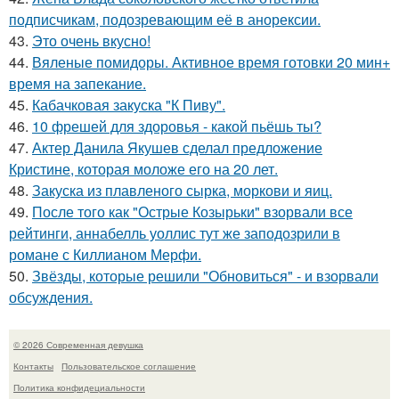
подписчикам, подозревающим её в анорексии.
43.
Это очень вкусно!
44.
Вяленые помидоры. Активное время готовки 20 мин+
время на запекание.
45.
Кабачковая закуска "К Пиву".
46.
10 фрешей для здоровья - какой пьёшь ты?
47.
Актер Данила Якушев сделал предложение
Кристине, которая моложе его на 20 лет.
48.
Закуска из плавленого сырка, моркови и яиц.
49.
После того как "Острые Козырьки" взорвали все
рейтинги, аннабелль уоллис тут же заподозрили в
романе с Киллианом Мерфи.
50.
Звёзды, которые решили "Обновиться" - и взорвали
обсуждения.
© 2026 Современная девушка
Контакты
Пользовательское соглашение
Политика конфидециальности