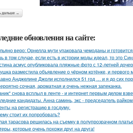
ь дальше →
ледние обновления на сайте:
льяно веро: Орнелла мути упаковала чемоданы и готовится
ь в том случае, если есть в истории моды идеал, то это Си
стина асмус опубликовала пляжные фото с 12-летней дочер
ушка разместила объявление о чёрном котёнке, и первого
авно Анджелине Джоли исполнился 51 год … и я до сих пор 
ероятно сочная, ароматная и очень нежная запеканка.
аник" снова всплыл в ленте - и интернет первым делом взве
ледние кандидаты. Анна саминь, экс - председатель райко
енты на регистрацию в госдуму.
ему стоит их попробовать?
лая тарасова решилась на съемку в полупрозрачном платье
теры, которые очень похожи друг на друга!