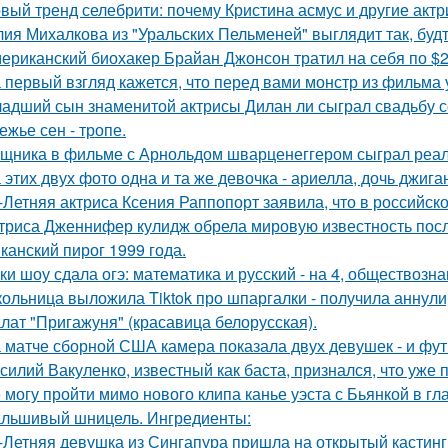
вый тренд селебрити: почему Кристина асмус и другие актр
ия Михалкова из "Уральских Пельменей" выглядит так, будт
ериканский биохакер Брайан Джонсон тратил на себя по $2 
 первый взгляд кажется, что перед вами монстр из фильма 
адший сын знаменитой актрисы Дилан ли сыграл свадьбу с
ежье сен - тропе.
щника в фильме с Арнольдом шварценеггером сыграл реаль
 этих двух фото одна и та же девочка - ариелла, дочь джига
-Летняя актриса Ксения Раппопорт заявила, что в российско
триса Дженнифер кулидж обрела мировую известность пос
канский пирог 1999 года.
ки шоу сдала огэ: математика и русский - на 4, обществознан
ольница выложила Tiktok про шпаргалки - получила аннули
лат "Пригажуня" (красавица белорусская).
 матче сборной США камера показала двух девушек - и фут
силий Вакуленко, известный как баста, признался, что уже 
 могу пройти мимо нового клипа канье уэста с Бьянкой в гл
льшивый шницель. Ингредиенты:
-Летняя девушка из Сингапура пришла на открытый кастинг