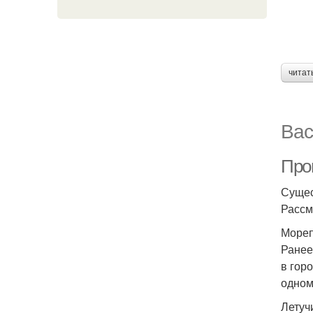
читат
Вас
Про
Сущес
Рассм
Мореп
Ранее
в гор
одном
Летуч