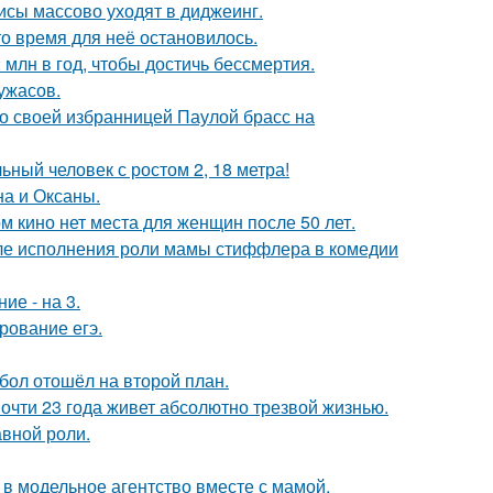
исы массово уходят в диджеинг.
о время для неё остановилось.
млн в год, чтобы достичь бессмертия.
ужасов.
о своей избранницей Паулой брасс на
ный человек с ростом 2, 18 метра!
на и Оксаны.
м кино нет места для женщин после 50 лет.
ле исполнения роли мамы стиффлера в комедии
ие - на 3.
рование егэ.
бол отошёл на второй план.
почти 23 года живет абсолютно трезвой жизнью.
авной роли.
 в модельное агентство вместе с мамой.