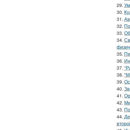
29.
Ум
30.
Ку
31.
Ав
32.
По
33.
Об
34.
Св
физич
35.
Пе
36.
Ин
37.
"Р
38.
"М
39.
Ос
40.
Зв
41.
Ор
42.
Ми
43.
По
44.
Де
второ