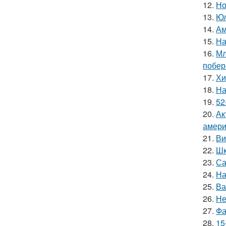
12.
Но
13.
Юл
14.
Ам
15.
На
16.
Мл
побер
17.
Хи
18.
На
19.
52
20.
Ак
амери
21.
Ви
22.
Шк
23.
Са
24.
На
25.
Ва
26.
Не
27.
Фа
28.
15