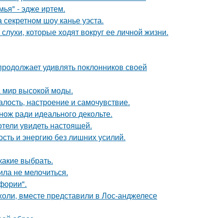
ья" - эдже иртем.
 секретном шоу канье уэста.
 слухи, которые ходят вокруг ее личной жизни.
 продолжает удивлять поклонников своей
 мир высокой моды.
алость, настроение и самочувствие.
нож ради идеального декольте.
отели увидеть настоящей.
ость и энергию без лишних усилий.
какие выбрать.
ила не мелочиться.
фории".
оли, вместе представили в Лос-анджелесе