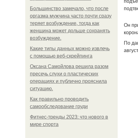
подъе
подтв
Большинство замечало, что после
оргазма мужчина часто почти сразу
теряет возбуждение, тогда как
Он пр
женщина может дольше сохранять
корон
возбуждение.
По да
Какие типы данных можно извлечь
авгус
с помощью веб-скрейпинга
Оксана Самойлова решила разом
пресечь слухи о пластических
операциях и публично прояснила
ситуацию.
Как правильно проводить
самообследование груди
Фитнес-тренды 2023: что нового в
мире спорта