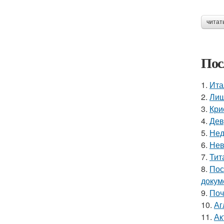
читат
Пос
1.
Ита
2.
Лиш
3.
Кри
4.
Дев
5.
Нед
6.
Нев
7.
Тит
8.
Пос
докум
9.
Поч
10.
Аг
11.
Ак