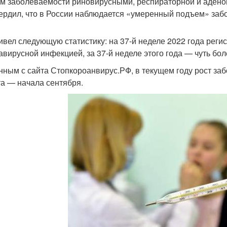
м заболеваемости риновирусными, респираторной и адено
ердил, что в России наблюдается «умеренный подъем» заб
ивел следующую статистику: на 37-й неделе 2022 года реги
авирусной инфекцией, за 37-й неделе этого года — чуть бол
нным с сайта Стопкороанвирус.РФ, в текущем году рост за
та — начала сентября.