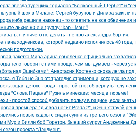
ерла звезда турецких сериалов "Клюквенный Щербет" и "сем
льтурный шок в Милане: Сергей бурунов и Дилара зажгли на
рора киба решила наконец - то ответить на все обвинения и
мните лихие 90-е и группу "Кар - Мэн"?
жираться и ничего не делать - не про александра бортич.
етлана ходченкова, которой недавно исполнилось 43 года,
еской подготовкой.
рвая ракетка Мира арина соболенко официально захватила
огда тело говорит с нами проще, чем мы думаем - через уст
абота над Ошибками": Анастасия Костенко снова легла под 
аска, я Тебя не Знаю": трагедия стримерши, которую не зах
вежающая детокс - вода - простой способ вернуть телу лёгк
езда "Слова Пацана" Рузиль минекаев: месяц в тюрьме!
ехи - простой способ добавить пользу в рацион, если знать 
ровая премьера "дьявол носит Prada 2", и Энн хэтэуэй реш
явились новые кадры с сидни суини из третьего сезона "Эй
ми Мур и Билли боб Торнтон, бывший супруг Анджелины Дж
й сезон проекта "Лэндмен".