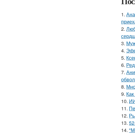
Пос
1.
Ана
приех
2.
Люб
сердц
3.
Муж
4.
Эфф
5.
Ксе
6.
Ред
7.
Ани
обвол
8.
Мно
9.
Как
10.
ИИ
11.
Пе
12.
Ры
13.
52
14.
"М