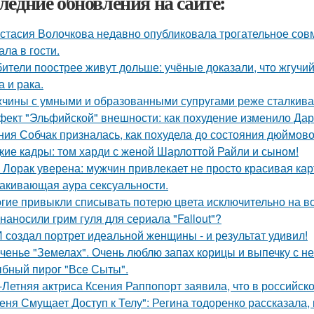
ледние обновления на сайте:
стасия Волочкова недавно опубликовала трогательное совм
ала в гости.
ители поострее живут дольше: учёные доказали, что жгучий
а и рака.
чины с умными и образованными супругами реже сталкиваю
ект "Эльфийской" внешности: как похудение изменило Дар
ния Собчак призналась, как похудела до состояния дюймово
кие кадры: том харди с женой Шарлоттой Райли и сыном!
 Лорак уверена: мужчин привлекает не просто красивая карт
акивающая аура сексуальности.
гие привыкли списывать потерю цвета исключительно на во
 наносили грим гуля для сериала "Fallout"?
 создал портрет идеальной женщины - и результат удивил!
ченье "Земелах". Очень люблю запах корицы и выпечку с ней
бный пирог "Все Сыты".
-Летняя актриса Ксения Раппопорт заявила, что в российско
еня Смущает Доступ к Телу": Регина тодоренко рассказала, 