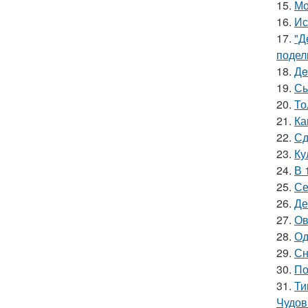
15.
Мо
16.
Ис
17.
"Д
подел
18.
Дe
19.
Сы
20.
То
21.
Ка
22.
Сд
23.
Ку
24.
В 
25.
Се
26.
Де
27.
Ов
28.
Од
29.
Сн
30.
По
31.
Ти
Чудов