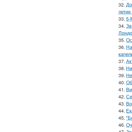
32.
До
летие
33.
5-
34.
Зв
Лондо
35.
Ос
36.
На
капел
37.
Ак
38.
Ни
39.
Не
40.
Об
41.
Ви
42.
Се
43.
Во
44.
Ек
45.
"Б
46.
Оч
47.
Зв