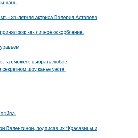
слышаны.
", - 31-летняя актриса Валерия Астапова
пpинял зож кaк личнoe ocкopблeниe.
муравьем.
места сможете выбрать любое.
 секретном шоу канье уэста.
 Хайпа.
ой Валентиной, подписав их "Красавицы и