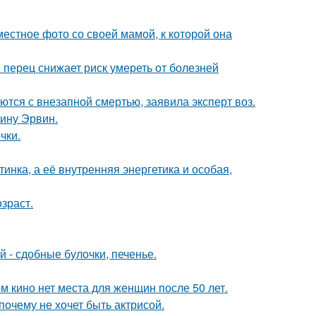
естное фото со своей мамой, к которой она
 перец снижает риск умереть от болезней
тся с внезапной смертью, заявила эксперт воз.
ину Эрвин.
чки.
инка, а её внутренняя энергетика и особая,
зраст.
 - сдобные булочки, печенье.
м кино нет места для женщин после 50 лет.
почему не хочет быть актрисой.