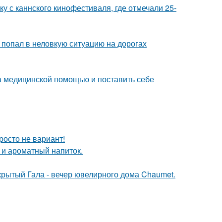
у с каннского кинофестиваля, где отмечали 25-
 попал в неловкую ситуацию на дорогах
а медицинской помощью и поставить себе
росто не вариант!
 и ароматный напиток.
акрытый Гала - вечер ювелирного дома Chaumet.