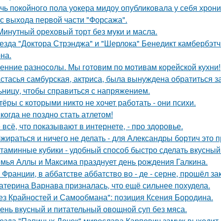
чь покойного пола уокера мидоу опубликовала у себя хроник
 с выхода первой части "Форсажа".
Минутный ореховый торт без муки и масла.
езда "Доктора Стрэнджа" и "Шерлока" Бенедикт камбербэтч
на.
енние разносолы. Мы готовим по мотивам корейской кухни!
стасья самбурская, актриса, была вынуждена обратиться з
ьницу, чтобы справиться с напряжением.
тёры с которыми никто не хочет работать - они психи.
когда не поздно стать атлетом!
 всё, что показывают в интернете, - про здоровье.
жираться и ничего не делать - для Александры бортич это п
таминные кубики - удобный способ быстро сделать вкусный
мья Аллы и Максима празднует день рождения Галкина.
 Франции, в аббатстве аббатство во - де - серне, прошёл з
атерина Варнава призналась, что ещё сильнее похудела.
ез Крайностей и Самообмана": позиция Ксения Бородина.
ень вкусный и питательный овощной суп без мяса.
езда "Папиных Дочек" мирослава Карпович замуж выходит.