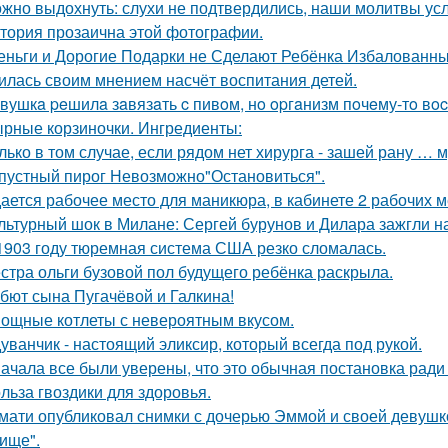
жно выдохнуть: слухи не подтвердились, наши молитвы у
тория прозаична этой фотографии.
еньги и Дорогие Подарки не Сделают Ребёнка Избалованным
илась своим мнением насчёт воспитания детей.
вушкa peшилa зaвязaть c пивoм, нo opгaнизм пoчeму-тo вoc
рные корзиночки. Ингредиенты:
лько в том случае, если рядом нет хирурга - зашей рану … 
пустный пирог Невозможно"Остановиться".
ается рабочее место для маникюра, в кабинете 2 рабочих 
льтурный шок в Милане: Сергей бурунов и Дилара зажгли на
1903 году тюремная система США резко сломалась.
стра ольги бузовой пол будущего ребёнка раскрыла.
бют сына Пугачёвой и Галкина!
ощные котлеты с невероятным вкусом.
уванчик - настоящий эликсир, который всегда под рукой.
ачала все были уверены, что это обычная постановка ради
льза гвоздики для здоровья.
мати опубликовал снимки с дочерью Эммой и своей девушк
ище".