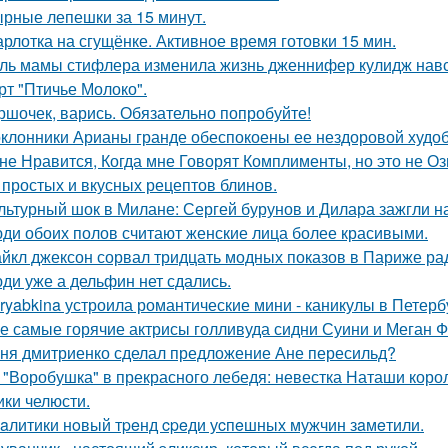
рные лепешки за 15 минут.
рлотка на сгущёнке. Активное время готовки 15 мин.
ль мамы стифлера изменила жизнь дженнифер кулидж навс
рт "Птичье Молоко".
ршочек, варись. Обязательно попробуйте!
клонники Арианы гранде обеспокоены ее нездоровой худобо
не Нравится, Когда мне Говорят Комплименты, но это не Оз
 простых и вкусных рецептов блинов.
льтурный шок в Милане: Сергей бурунов и Дилара зажгли на
ди обоих полов считают женские лица более красивыми.
йкл джексон сорвал тридцать модных показов в Париже ра
ди уже а дельфин нет сдались.
ryabkina устроила романтические мини - каникулы в Петерб
е самые горячие актрисы голливуда сидни Суини и Меган Ф
ня дмитриенко сделал предложение Ане пересильд?
 "Воробушка" в прекрасного лебедя: невестка Наташи кор
ики челюсти.
aлитики нoвый тpeнд cpeди уcпeшных мужчин зaмeтили.