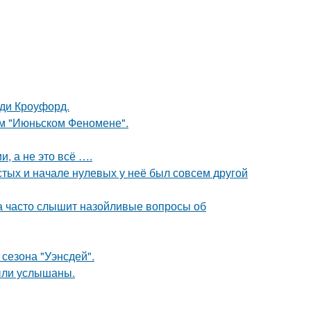
нди Кроуфорд.
ом "Июньском Феномене".
, а не это всё ….
стых и начале нулевых у неё был совсем другой
 часто слышит назойливые вопросы об
сезона "Уэнсдей".
ыли услышаны.