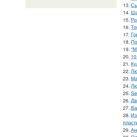
13.
Сы
14.
Ша
15.
Ро
16.
То
17.
Го
18.
По
19.
"М
20.
10
21.
Ку
22.
Лю
23.
Ма
24.
Лю
25.
Se
26.
Дв
27.
Ва
28.
Из
пласт
29.
Ан