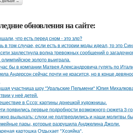
ь дальше →
ледние обновления на сайте:
шали, что есть перед сном - это зло?
ь в том случае, если есть в истории моды идеал, то это Си
сети захлестнула волна тревожных сообщений о загадочн
 олимпийское золото выиграла.
час бы в компании Матвея Александровича гулять по Италии
ела Андерсон сейчас почти не красится, но в конце девяно
.
шая участница шоу "Уральские Пельмени" Юлия Михалкова
твии у неё детей.
ешествие в Ссср: картины донецкой художницы.
ети появились первые подробности возможного сюжета 3-го 
жно выдыхать: слухи не подтвердились и наши молитвы б
мейные пары, которые разрушила Анджелина Джоли.
реная картошка Отдыхает "Хозяйка".