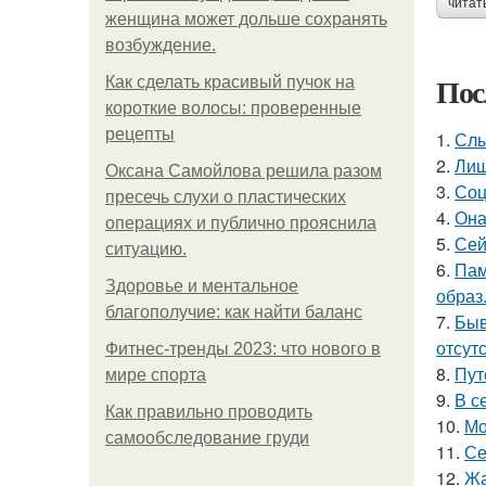
читат
женщина может дольше сохранять
возбуждение.
Пос
Как сделать красивый пучок на
короткие волосы: проверенные
рецепты
1.
Слы
2.
Лиш
Оксана Самойлова решила разом
3.
Соц
пресечь слухи о пластических
4.
Она
операциях и публично прояснила
5.
Сей
ситуацию.
6.
Пам
Здоровье и ментальное
образ
благополучие: как найти баланс
7.
Быв
отсутс
Фитнес-тренды 2023: что нового в
8.
Пут
мире спорта
9.
В с
Как правильно проводить
10.
Мо
самообследование груди
11.
Се
12.
Жа