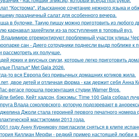
уванчик - настоящий эликсир, который всегда под рукой.
лат "Кострома". Изысканное сочетание нежного языка и об
ящему праздничный салат для особенного вечера.
цца в булочке. Такую пиццу можно приготовить из любого д
лю карнавал захейтили из-за поступления в топовый вуз.
 Владимире отремонтируют проблемный участок улицы Че
зоопарке сан - Диего сотрудники поднесли выдр поближе к 
и рассмотреть их получше.
идей ярких и вкусных смузи, которые легко приготовить дома
олые Платья" Met Gala 2026.
гда-то вся Европа без привычных домашних котиков жила.
 лет, двое детей и отличная форма - как держит себя Анна К
Лас-вегасе прошла презентация студии Warner Bros.
йли бибер, Кейт хадсон, бэкхэмы: Time 100 Gala собрал лу
пруга Влада соколовского, которую подозревают в анорексии
джелина Джоли стала героиней первого печатного номера 
лактической мастэктомии 2013 года.
001 году Анну Курникову пригласили сняться в клипе испан
тория Киллиан Мерфи - редкий пример настоящей любви в 