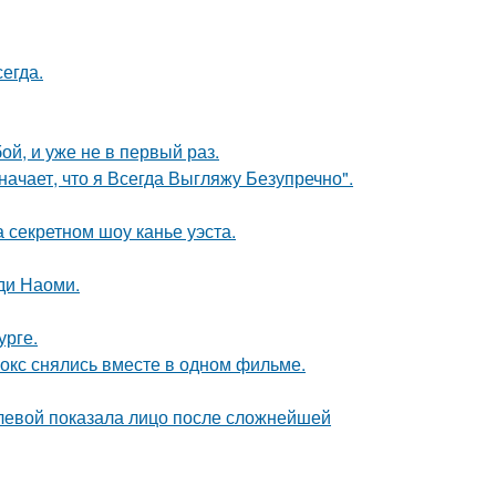
егда.
й, и уже не в первый раз.
начает, что я Всегда Выгляжу Безупречно".
 секретном шоу канье уэста.
ди Наоми.
урге.
окс снялись вместе в одном фильме.
олевой показала лицо после сложнейшей