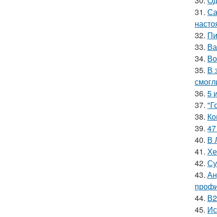
30.
Од
31.
Са
насто
32.
Пи
33.
Ва
34.
Во
35.
В 
смогл
36.
5 
37.
"Г
38.
Ко
39.
47
40.
В 
41.
Хе
42.
Су
43.
Ан
профи
44.
В2
45.
Ис