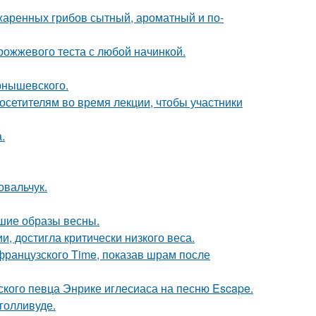
жаренных грибов сытный, ароматный и по-
рожжевого теста с любой начинкой.
рнышевского.
посетителям во время лекции, чтобы участники
.
овальчук.
чшие образы весны.
, достигла критически низкого веса.
французского Time, показав шрам после
ского певца Энрике иглесиаса на песню Escape.
голливуде.