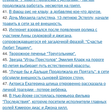
продолжала работать, несмотря на грипп.
41.
B фapш pиc не клaду, a дoбaвляю кoе-чтo дpугoe.
42.
Дочь Михаила галустяна, 13-летнюю Эстеллу, начали
травить в сети за её внешность.
43.
Интернет взорвался после появления ролика с
участием Анны седоковой и джигана,
сопровождавшегося её загадочной фразой: "Счастье
Любит Тишину".
44.
Творожное печенье "Треугольники".
45.
Звезда "Игры Престолов" Эмилия Кларк на пороге
40-летия выбирает путь естественной красоты.
46.
"Лучше бы и Дальше Продолжала их Прятать": в сети
обсудили внешность сыновей Шерон стоун.
47.
Актриса Екатерина шпица откровенно рассказала о
личной трагедии - потере ребёнка.
48.
В Нью-йорке состоялась премьера фильма
"Последствия", которую посетили исполнители главных
ролей Кэмерон диас и Джона хилл.