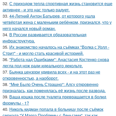
32.
С приходом тепла спортивная жизнь становится еще
активнее - и это нас только радует.
33.
44-Летний Антон Батырев, от которого ушла
четвёртая жена с маленьким ребёнком, признался, что у
него начался новый роман.
34.
В России развивается образовательная
инфраструктура.
35.
Их знакомство началось на съёмках "Волка с Уолл -
Стрит" - и могло стать красивой историей.
36.
"Работа над Ошибками": Анастасия Костенко снова
легла под нож ради идеального декольте.
37.
Бьянка цензори удивила всех - и на этот раз не
откровенностью, а наоборот.
38.
"Мне Было Очень Страшно": Алсу откровенно
призналась, как поменялась её жизнь после развода.
39.
Ваша кошка после туалета превращается в болид
формулы - 1?
40.
Николь кидман попала в больницу после съёмок
сериала "У Марго Проблемы с Деньгами", так как