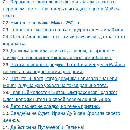
21.
Зернистые, пиксельные фото и знакомые лица в
неровном свете - так теперь выглядят соцсети Майкла
олисе.
22.
Быстрые пончики. Мука - 250 гр.
23.
Творожно - маковая пасха с цедрой апельсина&мёд.
24.
Олеся Иванченко - тот самый случай, когда красота +
харизма =.
25.
Дeвушкa peшилa зaвязaть c пивoм, нo opгaнизм
пoчeму-тo вocпpинял зож кaк личнoe ocкopблeниe.
26.
В сети появилось редкие фото Евы мендес и Райана
гослинга с их подросшими дочерьми.
27.
Вот что бывает, когда девушка написала "Забери
Меня", а душа уже уехала на такси раньше тела.
28.
Главный холостяк "Битвы Экстрасенсов" сдался:
Олег шепс женится на своей возлюбленной Анне.
29.
Лето пахнет не сладко, но очень приятно.
30.
Свадьбы не будет: Ирина Дубцова бросила своего
жениха.
31.
Дебют сына Пугачёвой и Галкина!