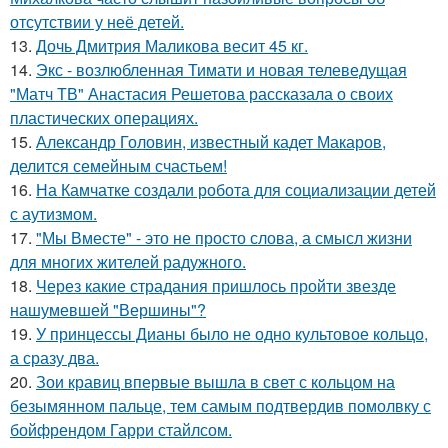
отсутствии у неё детей.
13.
Дочь Дмитрия Маликова весит 45 кг.
14.
Экс - возлюбленная Тимати и новая телеведущая
"Матч ТВ" Анастасия Решетова рассказала о своих
пластических операциях.
15.
Александр Головин, известный кадет Макаров,
делится семейным счастьем!
16.
На Камчатке создали робота для социализации детей
с аутизмом.
17.
"Мы Вместе" - это не просто слова, а смысл жизни
для многих жителей радужного.
18.
Через какие страдания пришлось пройти звезде
нашумевшей "Вершины"?
19.
У принцессы Дианы было не одно культовое кольцо,
а сразу два.
20.
Зои кравиц впервые вышла в свет с кольцом на
безымянном пальце, тем самым подтвердив помолвку с
бойфрендом Гарри стайлсом.