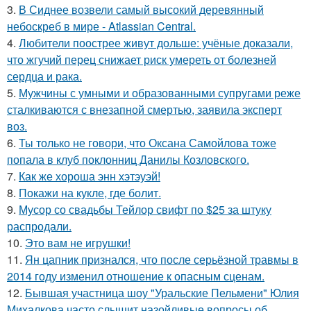
3.
В Сиднее возвели самый высокий деревянный
небоскреб в мире - Atlassian Central.
4.
Любители поострее живут дольше: учёные доказали,
что жгучий перец снижает риск умереть от болезней
сердца и рака.
5.
Мужчины с умными и образованными супругами реже
сталкиваются с внезапной смертью, заявила эксперт
воз.
6.
Ты только не говори, что Оксана Самойлова тоже
попала в клуб поклонниц Данилы Козловского.
7.
Как же хороша энн хэтэуэй!
8.
Покажи на кукле, где болит.
9.
Мусор со свадьбы Тейлор свифт по $25 за штуку
распродали.
10.
Это вам не игрушки!
11.
Ян цапник признался, что после серьёзной травмы в
2014 году изменил отношение к опасным сценам.
12.
Бывшая участница шоу "Уральские Пельмени" Юлия
Михалкова часто слышит назойливые вопросы об