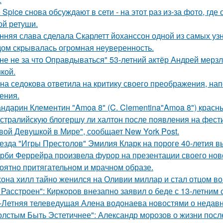
e Spice снова обсуждают в сети - на этот раз из-за фото, гд
ой ретуши.
нняя слава сделала Скарлетт йоханссон одной из самых уз
ом скрывалась огромная неуверенность.
не не за что Оправдываться" 53-летний актёр Андрей мерз
кой.
на седокова ответила на критику своего преображения, на
ения.
ндарин Клементин "Amoa 8" (C. Clementina"Amoa 8") красн
стралийскую блогершу ли халтон после появления на фест
вой Девушкой в Мире", сообщает New York Post.
езда "Игры Престолов" Эмилия Кларк на пороге 40-летия в
рби Феррейра произвела фурор на презентации своего ново
оятно притягательном и мрачном образе.
она хилл тайно женился на Оливии миллар и стал отцом во 
 Расстроен": Киркоров внезапно заявил о беде с 13-летним
-Летняя телеведущая Алена водонаева новостями о недавн
олстым Быть Эстетичнее": Александр морозов о жизни после