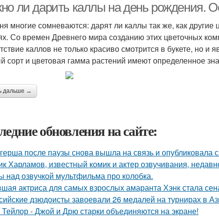
но ли дарить каллы на день рождения. О
ня многие сомневаются: дарят ли каллы так же, как другие 
ях. Со времен Древнего мира созданию этих цветочных ком
тствие каллов не только красиво смотрится в букете, но и 
й сорт и цветовая гамма растений имеют определенное зна
ь дальше →
ледние обновления на сайте:
герша после паузы снова вышла на связь и опубликовала с
ик Харламов, известный комик и актер озвучивания, недавн
ы над озвучкой мультфильма про колобка.
шая актриса для самых взрослых амаранта Хэнк стала сен
сийские дзюдоисты завоевали 26 медалей на турнирах в Аз
 Тейлор - Джой и Дрю старки объединяются на экране!