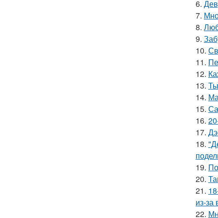
6.
Дев
7.
Мно
8.
Люб
9.
Заб
10.
Св
11.
Пе
12.
Ка
13.
Ты
14.
Ма
15.
Са
16.
20
17.
Дэ
18.
"Д
подел
19.
По
20.
Та
21.
18
из-за
22.
Мн