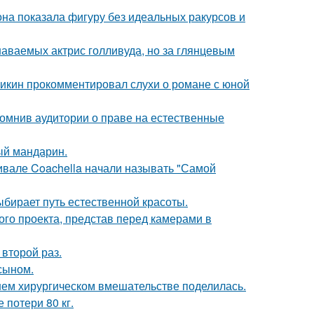
е она показала фигуру без идеальных ракурсов и
наваемых актрис голливуда, но за глянцевым
ликин прокомментировал слухи о романе с юной
помнив аудитории о праве на естественные
ый мандарин.
ивале Coachella начали называть "Самой
ыбирает путь естественной красоты.
го проекта, представ перед камерами в
второй раз.
 сыном.
ем хирургическом вмешательстве поделилась.
 потери 80 кг.