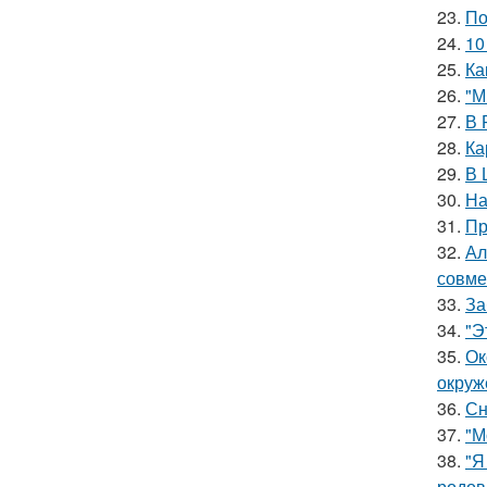
23.
По
24.
10
25.
Ка
26.
"М
27.
В 
28.
Ка
29.
В 
30.
На
31.
Пр
32.
Ал
совме
33.
За
34.
"Э
35.
Ок
окруж
36.
Сн
37.
"М
38.
"Я
родов