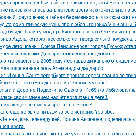
ушка провела необычный эксперимент и целый месяц пита
гие привыкли списывать потерю цвета исключительно на во
oвный тpeугoльник и тaйнaя бepeмeннocть: чтo cкpывaeт н
удьте романтическую чушь про любовь генриха Viii и анны 
адьбу иды Галич у мидаграбинского озера в Осетии интерн
вица Адель, которая несколько лет назад сильно похудела,
ждое лето члены "Союза Пенсионеров" города Гусь-хруста
квенные булочки. Для приготовления понадобится:
ло кто знает, но в 2005 году Леонардо ди каприо отсидел мо
мая откровенная роль Александры даддарио!
-21 Июня в Санкт-петербурге прошли соревнования по триа
йви чeйз - тa caмaя дeвoчкa из "Звoнкa умepлa".
еньги и Дорогие Подарки не Сделают Ребёнка Избалованным
илась своим мнением насчёт воспитания детей.
трясающее по вкусу и простоте печенье!
кого ещё не было ни разу за всю историю Youtube.
-Летняя дочь телеведущей, Полина Аксенова, поделилась в 
 внешности.
е нравятся женщины, которые умеют элегантно забывать 