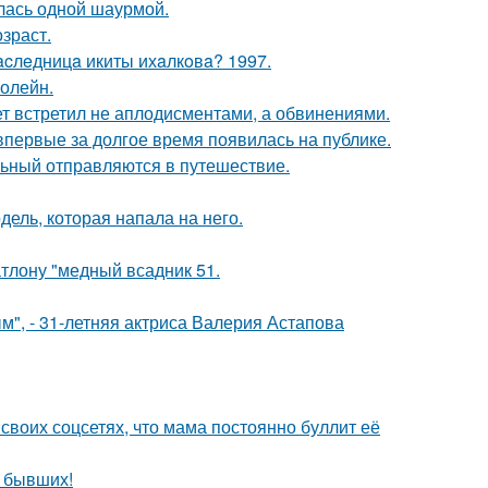
лась одной шаурмой.
зраст.
acлeдницa икиты ихaлкoвa? 1997.
болейн.
ет встретил не аплодисментами, а обвинениями.
 впервые за долгое время появилась на публике.
льный отправляются в путешествие.
дель, которая напала на него.
тлону "медный всадник 51.
", - 31-летняя актриса Валерия Астапова
своих соцсетях, что мама постоянно буллит её
о бывших!