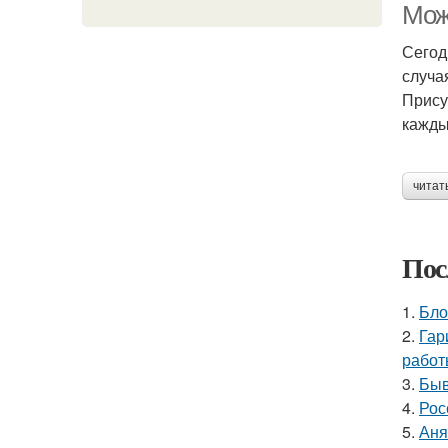
Мож
Сегод
случа
Прису
кажды
читат
Пос
1.
Бло
2.
Гар
работ
3.
Быв
4.
Рос
5.
Аня