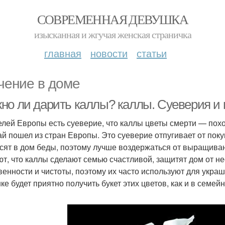
СОВРЕМЕННАЯ ДЕВУШКА
изысканная и жгучая женская страничка
главная
новости
статьи
чение в доме
но ли дарить каллы? каллы. Суеверия и
елей Европы есть суеверие, что каллы цветы смерти — пох
й пошел из стран Европы. Это суеверие отпугивает от покуп
сят в дом беды, поэтому лучше воздержаться от выращиван
ют, что каллы сделают семью счастливой, защитят дом от 
венности и чистоты, поэтому их часто используют для укра
ке будет приятно получить букет этих цветов, как и в семей