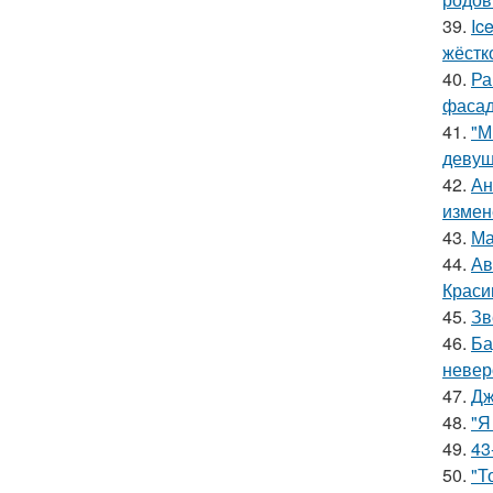
39.
Ic
жёстк
40.
Ра
фасад
41.
"М
девуш
42.
Ан
измен
43.
Ма
44.
Ав
Краси
45.
Зв
46.
Ба
невер
47.
Дж
48.
"Я
49.
43
50.
"Т