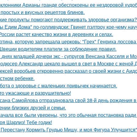
клонники Арианы гранде обеспокоены ее нездоровой худобо
 простых и вкусных рецептов блинов.
кие продукты помогают поддерживать здоровье организма?
ы Едим Дома" по-голливудски: Гвинет пэлтроу кое-чему на
России растет качество жизни в деревнях и селах.
ртина, которую запрещала церковь: "Грех" Генриха лоссова (1
Швеции водителям платили за соблюдение правил.
 днях младшей дочери экс - супругов Венсана Касселя и Мо
одюсер Александр цекало вышел в свет в Москве с женой 
ексей воробьев откровенно рассказал о своей жизни с Аидо
стном ребенке.
бота о здоровье с маленьких привычек начинается.
то ужасающе и разрушительно!
сана Самойлова отпраздновала свой 38-й день рождения в
ении близких друзей и семьи.
ачала все были уверены, что это обычная постановка ради
оя Шарлиз! Тебе годик!
 Перестану Кормить Грудью Мишу, и моя Фигура Улучшится"
.