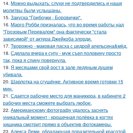
14.
Можно выдыхать: слухи не подтвердились и наши
молитвы были услышаны.
15.
Закуска "Грибочки - Боровички".
16.
Марго Робби призналась, что во время работы над
"Грозовым Перевалом" она фактически "стала
зависимой" от актера Джейкоба элорди.
17.
Творожно - маковая пасха с цедрой апельсина&мёд.
18.
Сделала вчера к супу - муж съел половину просто
так, пока я спину повернула.
19.
Я месяцами свой рост в зале ледяным душем
убивала.
20.
Шарлотка на сгущёнке. Активное время готовки 15
мин.
21.
Сдается рабочее место для маникюра, в кабинете 2
рабочих места сможете выбрать любое.
22.
Американскому фотографу удалось заснять
уникальный момент - крошечная полёвка в когтях
хищника смотрит прямо в объектив фотокамеры.
23.
Алекса Деми, обладающая поразительной красотой,