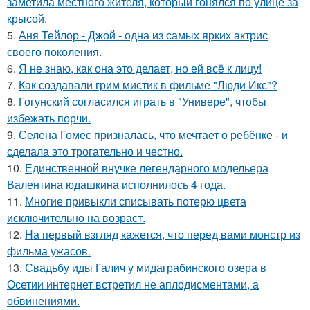
заметила местного жителя, который гонялся по улице за
крысой.
5.
Аня Тейлор - Джой - одна из самых ярких актрис
своего поколения.
6.
Я не знаю, как она это делает, но ей всё к лицу!
7.
Как создавали грим мистик в фильме "Люди Икс"?
8.
Гогунский согласился играть в "Универе", чтобы
избежать порчи.
9.
Селена Гомес призналась, что мечтает о ребёнке - и
сделала это трогательно и честно.
10.
Единственной внучке легендарного модельера
Валентина юдашкина исполнилось 4 года.
11.
Многие привыкли списывать потерю цвета
исключительно на возраст.
12.
На первый взгляд кажется, что перед вами монстр из
фильма ужасов.
13.
Свадьбу иды Галич у мидаграбинского озера в
Осетии интернет встретил не аплодисментами, а
обвинениями.