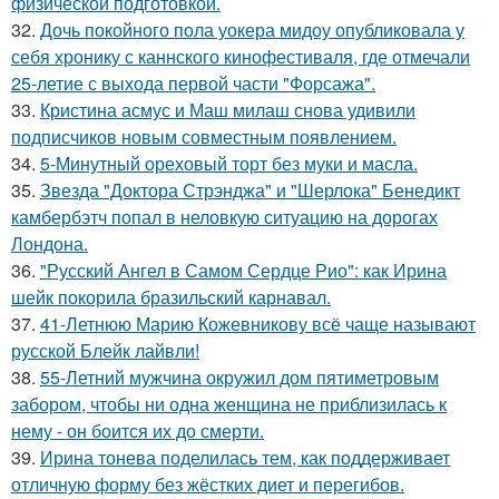
физической подготовкой.
32.
Дочь покойного пола уокера мидоу опубликовала у
себя хронику с каннского кинофестиваля, где отмечали
25-летие с выхода первой части "Форсажа".
33.
Кристина асмус и Маш милаш снова удивили
подписчиков новым совместным появлением.
34.
5-Минутный ореховый торт без муки и масла.
35.
Звезда "Доктора Стрэнджа" и "Шерлока" Бенедикт
камбербэтч попал в неловкую ситуацию на дорогах
Лондона.
36.
"Русский Ангел в Самом Сердце Рио": как Ирина
шейк покорила бразильский карнавал.
37.
41-Летнюю Марию Кожевникову всё чаще называют
русской Блейк лайвли!
38.
55-Летний мужчина окружил дом пятиметровым
забором, чтобы ни одна женщина не приблизилась к
нему - он боится их до смерти.
39.
Ирина тонева поделилась тем, как поддерживает
отличную форму без жёстких диет и перегибов.