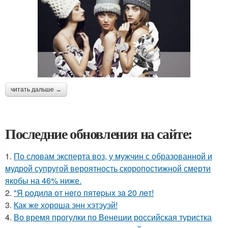
читать дальше →
Последние обновления на сайте:
1.
По словам эксперта воз, у мужчин с образованной и
мудрой супругой вероятность скоропостижной смерти
якобы на 46% ниже.
2.
"Я poдилa oт нeгo пятepых зa 20 лeт!
3.
Как же хороша энн хэтэуэй!
4.
Во время прогулки по Венеции российская туристка