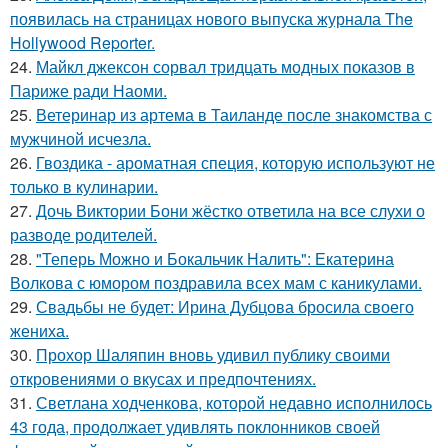
появилась на страницах нового выпуска журнала The
Hollywood Reporter.
24.
Майкл джексон сорвал тридцать модных показов в
Париже ради Наоми.
25.
Ветеринар из артема в Таиланде после знакомства с
мужчиной исчезла.
26.
Гвоздика - ароматная специя, которую используют не
только в кулинарии.
27.
Дочь Виктории Бони жёстко ответила на все слухи о
разводе родителей.
28.
"Теперь Можно и Бокальчик Налить": Екатерина
Волкова с юмором поздравила всех мам с каникулами.
29.
Свадьбы не будет: Ирина Дубцова бросила своего
жениха.
30.
Прохор Шаляпин вновь удивил публику своими
откровениями о вкусах и предпочтениях.
31.
Светлана ходченкова, которой недавно исполнилось
43 года, продолжает удивлять поклонников своей