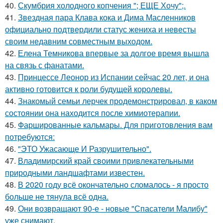
40.
Скумбрия холодного копчения "; ЕЩЕ Хочу";.
41.
Звездная пара Клава кока и Дима Масленников
официально подтвердили статус жениха и невесты
своим недавним совместным выходом.
42.
Елена Темникова впервые за долгое время вышла
на связь с фанатами.
43.
Принцессе Леонор из Испании сейчас 20 лет, и она
активно готовится к роли будущей королевы.
44.
Знакомый семьи лерчек продемонстрировал, в каком
состоянии она находится после химиотерапии.
45.
Фаршированные кальмары. Для приготовления вам
потребуются:
46.
"ЭТО Ужасающе И Разрушительно".
47.
Владимирский край своими привлекательными
природными ландшафтами известен.
48.
В 2020 году всё окончательно сломалось - я просто
больше не тянула всё одна.
49.
Они возвращают 90-е - новые "Спасатели Малибу"
уже снимают.