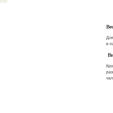
Ве
Для
в п
Ви
Кро
раз
чал