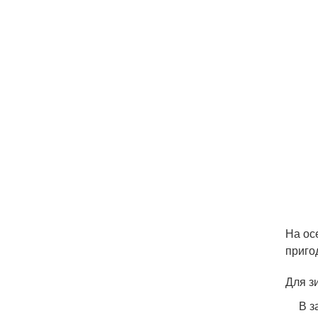
На ос
приго
Для з
В з