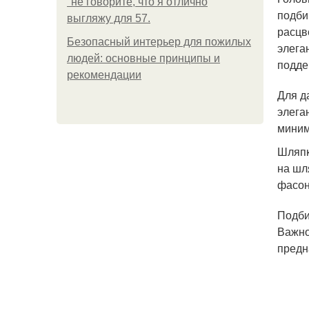
"не говорите, что я отлично
подби
выгляжу для 57.
расцв
Безопасный интерьер для пожилых
элега
людей: основные принципы и
подде
рекомендации
Для д
элега
миним
Шляпк
на шл
фасон
Подби
Важно
предн