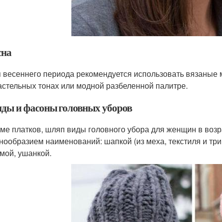
сна
 весеннего периода рекомендуется использовать вязаные 
астельных тонах или модной разбеленной палитре.
ды и фасоны головных уборов
ме платков, шляп виды головного убора для женщин в возр
нообразием наименований: шапкой (из меха, текстиля и трик
мой, ушанкой.