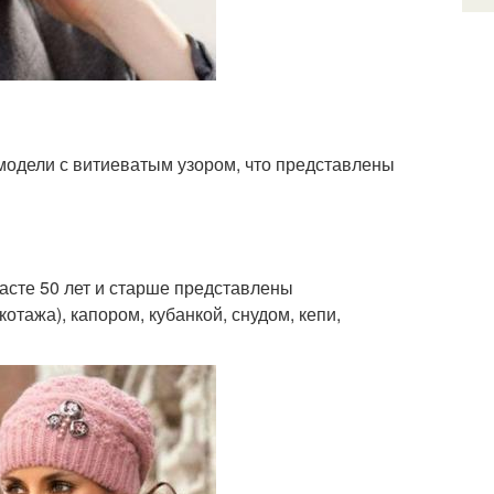
модели с витиеватым узором, что представлены
асте 50 лет и старше представлены
отажа), капором, кубанкой, снудом, кепи,