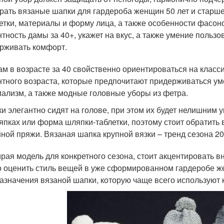
рать вязаные шапки для гардероба женщин 50 лет и старше
етки, материалы и форму лица, а также особенности фасон
нтность дамы за 40+, укажет на вкус, а также умение поль
рживать комфорт.
ам в возрасте за 40 свойственно ориентироваться на клас
нтного возраста, которые предпочитают придерживаться ум
ализм, а также модные головные уборы из фетра.
и элегантно сидят на голове, при этом их будет нелишним 
япках или форма шляпки-таблетки, поэтому стоит обратить
ной пряжи. Вязаная шапка крупной вязки – тренд сезона 2
рая модель для конкретного сезона, стоит акцентировать в
 оценить стиль вещей в уже сформированном гардеробе же
азначения вязаной шапки, которую чаще всего используют к