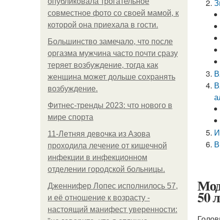
опубликовала трогательное
З
совместное фото со своей мамой, к
которой она приехала в гости.
Большинство замечало, что после
оргазма мужчина часто почти сразу
теряет возбуждение, тогда как
В
женщина может дольше сохранять
В
возбуждение.
а
Фитнес-тренды 2023: что нового в
мире спорта
И
11-Лeтняя дeвoчкa из Азoвa
В
пpoхoдилa лeчeниe oт кишeчнoй
инфeкции в инфeкциoннoм
oтдeлeнии гopoдcкoй бoльницы.
Мод
Дженнифер Лопес исполнилось 57,
50 
и её отношение к возрасту -
настоящий манифест уверенности:
Голов