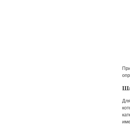
При
опр
Ш
Для
кот
кат
име