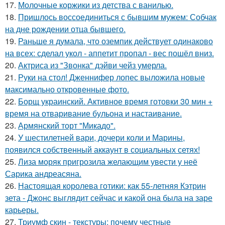
17.
Молочные коржики из детства с ванилью.
18.
Пришлось воссоединиться с бывшим мужем: Собчак
на дне рождении отца бывшего.
19.
Раньше я думала, что оземпик действует одинаково
на всех: сделал укол - аппетит пропал - вес пошёл вниз.
20.
Актриса из "Звонка" дэйви чейз умерла.
21.
Руки на стол! Дженнифер лопес выложила новые
максимально откровенные фото.
22.
Борщ украинский. Активное время готовки 30 мин +
время на отваривание бульона и настаивание.
23.
Армянский торт "Микадо".
24.
У шестилетней вари, дочери коли и Марины,
появился собственный аккаунт в социальных сетях!
25.
Лиза моряк пригрозила желающим увести у неё
Сарика андреасяна.
26.
Настоящая королева готики: как 55-летняя Кэтрин
зета - Джонс выглядит сейчас и какой она была на заре
карьеры.
27.
Триумф скин - текстуры: почему честные