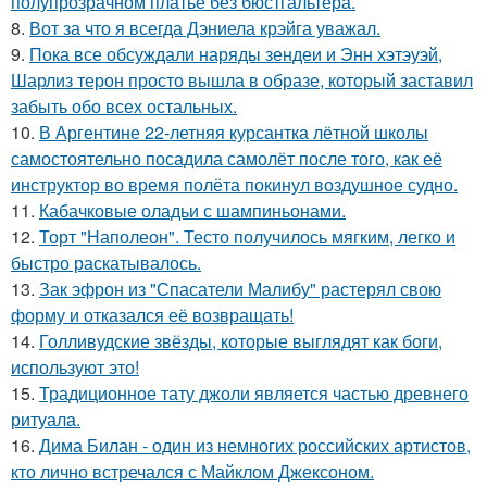
полупрозрачном платье без бюстгальтера.
8.
Вот за что я всегда Дэниела крэйга уважал.
9.
Пока все обсуждали наряды зендеи и Энн хэтэуэй,
Шарлиз терон просто вышла в образе, который заставил
забыть обо всех остальных.
10.
В Аргентине 22-летняя курсантка лётной школы
самостоятельно посадила самолёт после того, как её
инструктор во время полёта покинул воздушное судно.
11.
Кабачковые оладьи с шампиньонами.
12.
Торт "Наполеон". Тесто получилось мягким, легко и
быстро раскатывалось.
13.
Зак эфрон из "Спасатели Малибу" растерял свою
форму и отказался её возвращать!
14.
Голливудские звёзды, которые выглядят как боги,
используют это!
15.
Традиционное тату джоли является частью древнего
ритуала.
16.
Дима Билан - один из немногих российских артистов,
кто лично встречался с Майклом Джексоном.