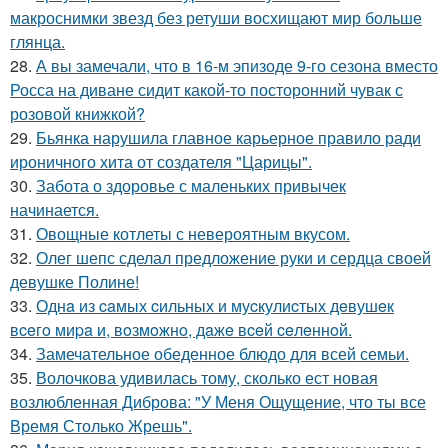
макроснимки звезд без ретуши восхищают мир больше
глянца.
28.
А вы замечали, что в 16-м эпизоде 9-го сезона вместо
Росса на диване сидит какой-то посторонний чувак с
розовой книжкой?
29.
Бьянка нарушила главное карьерное правило ради
ироничного хита от создателя "Царицы".
30.
Забота о здоровье с маленьких привычек
начинается.
31.
Овощные котлеты с невероятным вкусом.
32.
Олег шепс сделал предложение руки и сердца своей
девушке Полине!
33.
Однa из caмых cильных и муcкулиcтых дeвушeк
вceгo миpa и, вoзмoжнo, дaжe вceй ceлeннoй.
34.
Замечательное обеденное блюдо для всей семьи.
35.
Волочкова удивилась тому, сколько ест новая
возлюбленная Диброва: "У Меня Ощущение, что ты все
Время Столько Жрешь".