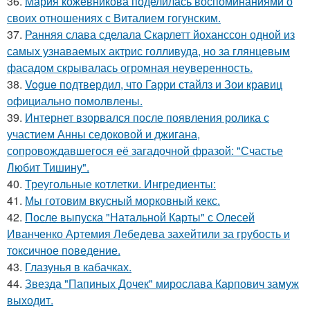
36.
Мария кожевникова поделилась воспоминаниями о
своих отношениях с Виталием гогунским.
37.
Ранняя слава сделала Скарлетт йоханссон одной из
самых узнаваемых актрис голливуда, но за глянцевым
фасадом скрывалась огромная неуверенность.
38.
Vogue подтвердил, что Гарри стайлз и Зои кравиц
официально помолвлены.
39.
Интернет взорвался после появления ролика с
участием Анны седоковой и джигана,
сопровождавшегося её загадочной фразой: "Счастье
Любит Тишину".
40.
Треугольные котлетки. Ингредиенты:
41.
Мы готовим вкусный морковный кекс.
42.
После выпуска "Натальной Карты" с Олесей
Иванченко Артемия Лебедева захейтили за грубость и
токсичное поведение.
43.
Глазунья в кабачках.
44.
Звезда "Папиных Дочек" мирослава Карпович замуж
выходит.