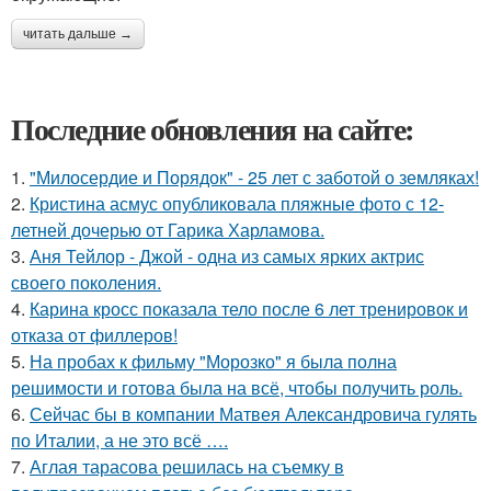
читать дальше →
Последние обновления на сайте:
1.
"Милосердие и Порядок" - 25 лет с заботой о земляках!
2.
Кристина асмус опубликовала пляжные фото с 12-
летней дочерью от Гарика Харламова.
3.
Аня Тейлор - Джой - одна из самых ярких актрис
своего поколения.
4.
Карина кросс показала тело после 6 лет тренировок и
отказа от филлеров!
5.
На пробах к фильму "Морозко" я была полна
решимости и готова была на всё, чтобы получить роль.
6.
Сейчас бы в компании Матвея Александровича гулять
по Италии, а не это всё ….
7.
Аглая тарасова решилась на съемку в