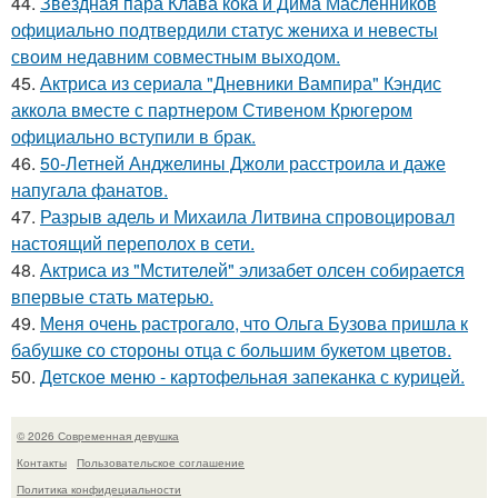
44.
Звездная пара Клава кока и Дима Масленников
официально подтвердили статус жениха и невесты
своим недавним совместным выходом.
45.
Актриса из сериала "Дневники Вампира" Кэндис
аккола вместе с партнером Стивеном Крюгером
официально вступили в брак.
46.
50-Летней Анджелины Джоли расстроила и даже
напугала фанатов.
47.
Разрыв адель и Михаила Литвина спровоцировал
настоящий переполох в сети.
48.
Актриса из "Мстителей" элизабет олсен собирается
впервые стать матерью.
49.
Меня очень растрогало, что Ольга Бузова пришла к
бабушке со стороны отца с большим букетом цветов.
50.
Детское меню - картофельная запеканка с курицей.
© 2026 Современная девушка
Контакты
Пользовательское соглашение
Политика конфидециальности