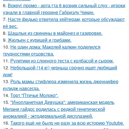
6.
Вокруг промо - арта гта 6 возник сильный слух - игроки
узнали в главной героине Габриэлу Чикин.
7.
Настя федько ответила хейтерам, которые обсуждают
её вес.
8.
Шашлык из свинины в майонез и газировке.
9.
Жюльен с курицей и грибами.
10.
Не один дома: Маколей калкин поделился
трудностями отцовства.
11.
Рулетики из слоеного теста с колбасой и сыром.
12.
Небольшой (14 кг) черныш срочно ищет любящий
дом!
13.
Роль мамы стифлера изменила жизнь дженнифер
кулидж навсегда.
14.
Торт "Птичье Молоко".
15.
"Инопланетная Девушка": американская модель
Мелани гайдос родилась с редкой генетической
аномалией - эктодермальной дисплазией.
16.
Такого ещё не было ни разу за всю историю Youtube.