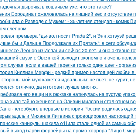
гадочная дырочка в кошачьем ухе: что это такое?
ения Бородина пожаловалась на лишний вес и отсутствие п
ообщила о Разводе с Мужем" - 35-летняя стендап - комик В
ом слепцом.
ровая премьера "дьявол носит Prada 2", и Энн хэтэуэй реш
учше бы и Дальше Продолжала их Прятать": в сети обсуди
инцессе Леонор из Испании сейчас 20 лет, и она активно г
машний смузи с Овсянкой выходит экономно и очень полез
том случае, если в вашей тарелке только один цвет - орга
тория Киллиан Мерфи - редкий пример настоящей любви в 
 стороны мой муж кажется идеальным: не пьёт, не курит, не
ляется отлично, да и готовит лучше многих.
ребирала его вещи и в рюкзаке наткнулась на пустую упаковк
она хилл тайно женился на Оливии миллар и стал отцом во 
Санкт-петербурге впервые в истории России родилась одно
зрыв адель и Михаила Литвина спровоцировал настоящий п
панские каникулы шакила о'Нила стали одной из самых обс
вый выход барби феррейры на промо хоррора "Лицо Смерт