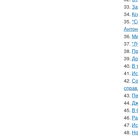
33.
За
34.
Кс
35.
"С
Антон
36.
Ми
37.
"Л
38.
Пр
39.
До
40.
В 
41.
Ис
42.
Со
справ
43.
Пе
44.
Дж
45.
В 
46.
Ра
47.
Ис
48.
Но