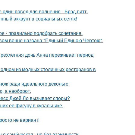
один повод для волнения - Брэд питт.
нный аккаунт в социальных сетях!
ое - правильно подобрать сочетания.
овом венце названа "Единый Единою Чертою".
 трехлетняя дочь Анна переживает период
 одном из модных столичных ресторанов в
нож ради идеального декольте.
ю, а наоборот.
ресс Джей Ло вызывает споры?
их её фигуру в купальнике.
росто не вариант!
я самбурская - но без взаимности.