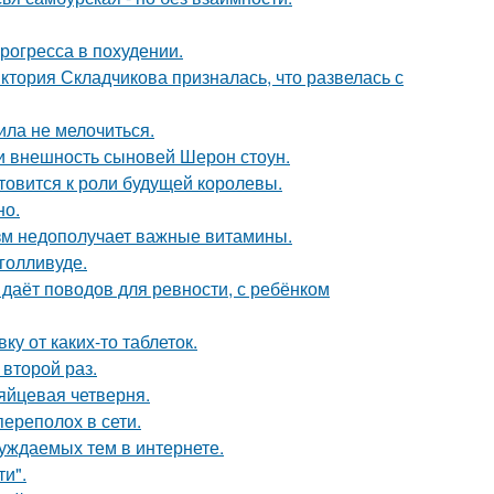
рогресса в похудении.
иктория Складчикова призналась, что развелась с
ила не мелочиться.
ли внешность сыновей Шерон стоун.
отовится к роли будущей королевы.
но.
низм недополучает важные витамины.
голливуде.
 даёт поводов для ревности, с ребёнком
у от каких-то таблеток.
второй раз.
яйцевая четверня.
ереполох в сети.
уждаемых тем в интернете.
и".