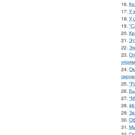
16.
Ко
17.
У 
18.
У 
19.
"С
20.
Кр
21.
Эт
22.
Эн
23.
Ол
упрям
24.
Ок
окруж
25.
"Р
26.
Бь
27.
"М
28.
46
29.
Зв
30.
Об
31.
Мы
32.
От