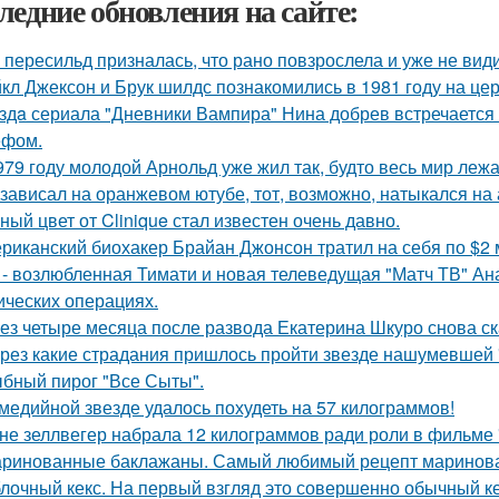
ледние обновления на сайте:
 пересильд призналась, что рано повзрослела и уже не види
кл Джексон и Брук шилдс познакомились в 1981 году на це
здa сериала "Дневники Вампира" Нина добрев встречается
ефом.
979 году молодой Арнольд уже жил так, будто весь мир лежал
 зависал на оранжевом ютубе, тот, возможно, натыкался на
ный цвет от Clinique стал известен очень давно.
риканский биохакер Брайан Джонсон тратил на себя по $2 м
 - возлюбленная Тимати и новая телеведущая "Матч ТВ" Ан
ических операциях.
ез четыре месяца после развода Екатерина Шкуро снова сказ
рез какие страдания пришлось пройти звезде нашумевшей
бный пирог "Все Сыты".
медийной звезде удалось похудеть на 57 килограммов!
не зеллвегер набрала 12 килограммов ради роли в фильме
ринованные баклажаны. Самый любимый рецепт маринова
лочный кекс. На первый взгляд это совершенно обычный ке