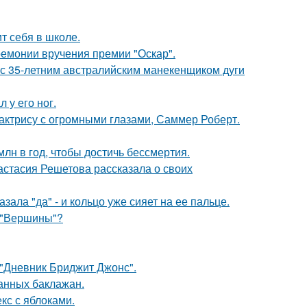
т себя в школе.
ремонии вручения премии "Оскар".
 с 35-летним австралийским манекенщиком дуги
 у его ног.
 актрису с огромными глазами, Саммер Роберт.
лн в год, чтобы достичь бессмертия.
астасия Решетова рассказала о своих
ала "да" - и кольцо уже сияет на ее пальце.
 "Вершины"?
 "Дневник Бриджит Джонс".
нных баклажан.
кс с яблоками.