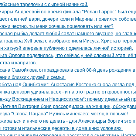
лбасные тарелочки с сырной начинкой.
мирры Андреевой во время финала "Ролан Гаррос" был ещё 
шестилетней вари, дочери коли и Марины, появился собстве
кажи честно, ты меня хочешь поцеловать или нет?
асная рыбка делает любой салат намного вкуснее, но главн
а гравюра Xvii века с изображением Иисуса Христа в терн
н хэтэуэй впервые публично поделилась личной историей.
ьга Орлова поделилась, что сейчас у неё сложный этап: её
ства и капризов.
сана Самойлова отпраздновала свой 38-й день рождения в
ении близких друзей и семьи.
абота над Ошибками": Анастасия Костенко снова легла под 
янка цензори удивила всех - и на этот раз не откровенность
ежду Восхищением и Нарциссизмом": почему идеальный п
-Летняя Виктория боня рассердилась на женщин, обсуждавш
езда "Слова Пацана" Рузиль минекаев: месяц в тюрьме!
жираться и ничего не делать - для Александры бортич это п
 готовим итальянские десерты в домашних условиях!
ар кушанашвили откровенно рассказал о симпатии к Настась