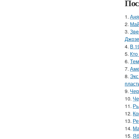
Пос
1.
Аня
2.
Май
3.
Звe
Джоз
4.
В 1
5.
Кто
6.
Тем
7.
Аме
8.
Экс
пласт
9.
Чер
10.
Че
11.
Ры
12.
Ко
13.
Ре
14.
Ма
15.
Яб