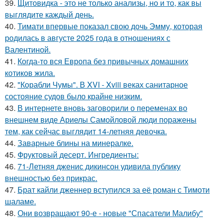
39.
Щитовидка - это не только анализы, но и то, как вы
выглядите каждый день.
40.
Тимати впервые показал свою дочь Эмму, которая
родилась в августе 2025 года в отношениях с
Валентиной.
41.
Когда-то вся Европа без привычных домашних
котиков жила.
42.
"Корабли Чумы". В XVI - Xviii веках санитарное
состояние судов было крайне низким.
43.
В интернете вновь заговорили о переменах во
внешнем виде Ариелы Самойловой люди поражены
тем, как сейчас выглядит 14-летняя девочка.
44.
Заварные блины на минералке.
45.
Фруктовый десерт. Ингредиенты:
46.
71-Летняя дженис дикинсон удивила публику
внешностью без прикрас.
47.
Брат кайли дженнер вступился за её роман с Тимоти
шаламе.
48.
Они возвращают 90-е - новые "Спасатели Малибу"