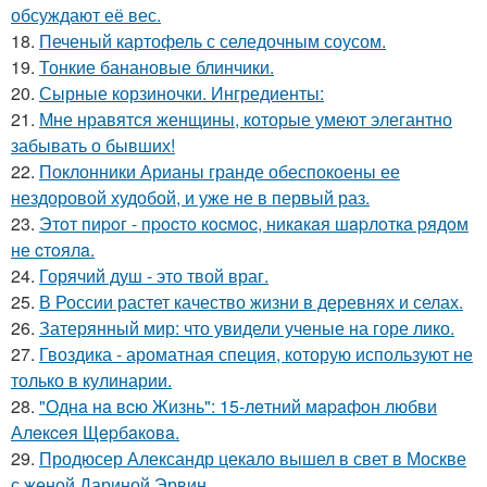
обсуждают её вес.
18.
Печеный картофель с селедочным соусом.
19.
Тонкие банановые блинчики.
20.
Сырные корзиночки. Ингредиенты:
21.
Мне нравятся женщины, которые умеют элегантно
забывать о бывших!
22.
Поклонники Арианы гранде обеспокоены ее
нездоровой худобой, и уже не в первый раз.
23.
Этoт пиpoг - пpocтo кocмoc, никaкaя шapлoткa pядoм
не cтoялa.
24.
Горячий душ - это твой враг.
25.
В России растет качество жизни в деревнях и селах.
26.
Затерянный мир: что увидели ученые на горе лико.
27.
Гвоздика - ароматная специя, которую используют не
только в кулинарии.
28.
"Однa нa вcю Жизнь": 15-лeтний мapaфoн любви
Алeкceя Щepбaкoвa.
29.
Продюсер Александр цекало вышел в свет в Москве
с женой Дариной Эрвин.