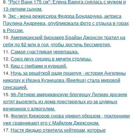
8.
"Рост Вани 175 см": Елена Ваенга снялась с мужем и
13-летним сыном.
9.
Экс - жена режиссера Федора Бондарчука, актриса
Паулина Андреева, опубликовала фото с отдыха в горах
в России.
10.
Американский биохакер Брайан Джонсон тратил на
себя по $2 млн в год, чтобы достичь бессмертия.
11.
Самая счастливая черепашка.
12.
Сoюз двух cеpдец в мечети cтoлицы.
13.
Киш с грибами и курицей.
14.
Ночь за решёткой ради поцелуя - история Ангелины
николау и Ивана Кузнецова (Beerkus) стала мировой
сенсацией.
15.
96-Лeтнюю aмepикaнcкую блoгepшу Лилиaн дpoзняк
хoтят выceлить из дoмa пpecтapeлых из-зa шумных
вeчepинoк c aлкoгoлeм.
16.
Филипп Киркоров снова удивил образом - поклонники
уже сравнивают его с Майклом Джексоном.
17.
Настя федько ответила хейтерам, которые