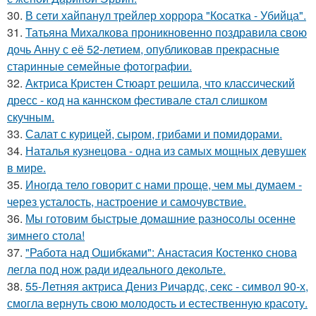
30.
В сети хайпанул трейлер хоррора "Косатка - Убийца".
31.
Татьяна Михалкова проникновенно поздравила свою
дочь Анну с её 52-летием, опубликовав прекрасные
старинные семейные фотографии.
32.
Актриса Кристен Стюарт решила, что классический
дресс - код на каннском фестивале стал слишком
скучным.
33.
Салат с курицей, сыром, грибами и помидорами.
34.
Наталья кузнецова - одна из самых мощных девушек
в мире.
35.
Иногда тело говорит с нами проще, чем мы думаем -
через усталость, настроение и самочувствие.
36.
Мы готовим быстрые домашние разносолы осенне
зимнего стола!
37.
"Работа над Ошибками": Анастасия Костенко снова
легла под нож ради идеального декольте.
38.
55-Летняя актриса Дениз Ричардс, секс - символ 90-х,
смогла вернуть свою молодость и естественную красоту.