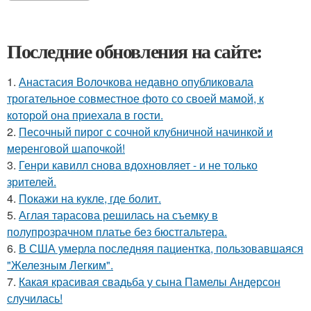
Последние обновления на сайте:
1.
Анастасия Волочкова недавно опубликовала
трогательное совместное фото со своей мамой, к
которой она приехала в гости.
2.
Песочный пирог с сочной клубничной начинкой и
меренговой шапочкой!
3.
Генри кавилл снова вдохновляет - и не только
зрителей.
4.
Покажи на кукле, где болит.
5.
Аглая тарасова решилась на съемку в
полупрозрачном платье без бюстгальтера.
6.
В США умерла последняя пациентка, пользовавшаяся
"Железным Легким".
7.
Какая красивая свадьба у сына Памелы Андерсон
случилась!