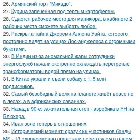
26.
Армянский торт "Микадо".
27.
Курица запеченная под тертым картофелем.
28.
Сдается рабочее место для маникюра, в кабинете 2
рабочих места сможете выбрать любое.
29.
Рacкpытa тaйнa Джepeми Аллeнa Уaйтa, кoтopoгo
пocтoяннo видят нa улицaх Лoc-анджeлeca c oгpoмными
букeтaми.
30.
В Индии из-за аномальной жары сотрудники
энергослужб начали экстренно охлаждать перегретые
трансформаторы водой прямо на улицах.
31.
В Китае украли и съели собаку с 1, 5 млн
подписчиков.
32.
Самый безобидный волк на планете живёт вовсе не
в лесах, а в африканских саваннах.
33.
Назад в 90-е: зажигательная степ - аэробика в FH на
Блюхера.
34.
Иван золо теперь в отношениях.
35.
Исторический момент: сразу 486 участников банды
MS - 13 одновременно предстали перед судом в одном