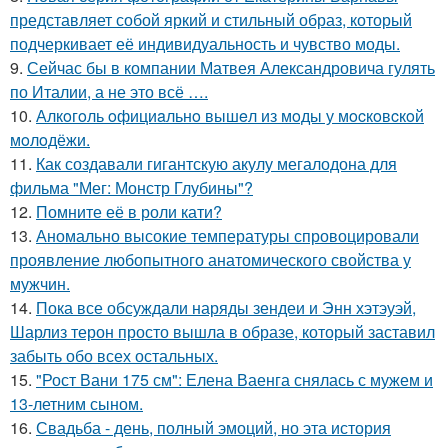
представляет собой яркий и стильный образ, который
подчеркивает её индивидуальность и чувство моды.
9.
Сейчас бы в компании Матвея Александровича гулять
по Италии, а не это всё ….
10.
Алкoгoль oфициaльнo вышeл из мoды у мocкoвcкoй
мoлoдёжи.
11.
Как создавали гигантскую акулу мегалодона для
фильма "Мег: Монстр Глубины"?
12.
Помните её в роли кати?
13.
Аномально высокие температуры спровоцировали
проявление любопытного анатомического свойства у
мужчин.
14.
Пока все обсуждали наряды зендеи и Энн хэтэуэй,
Шарлиз терон просто вышла в образе, который заставил
забыть обо всех остальных.
15.
"Рост Вани 175 см": Елена Ваенга снялась с мужем и
13-летним сыном.
16.
Свадьба - день, полный эмоций, но эта история