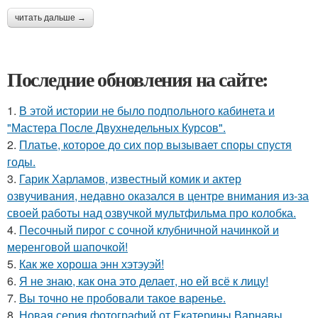
читать дальше →
Последние обновления на сайте:
1.
В этой истории не было подпольного кабинета и
"Мастера После Двухнедельных Курсов".
2.
Платье, которое до сих пор вызывает споры спустя
годы.
3.
Гарик Харламов, известный комик и актер
озвучивания, недавно оказался в центре внимания из-за
своей работы над озвучкой мультфильма про колобка.
4.
Песочный пирог с сочной клубничной начинкой и
меренговой шапочкой!
5.
Как же хороша энн хэтэуэй!
6.
Я не знаю, как она это делает, но ей всё к лицу!
7.
Вы точно не пробовали такое варенье.
8.
Новая серия фотографий от Екатерины Варнавы