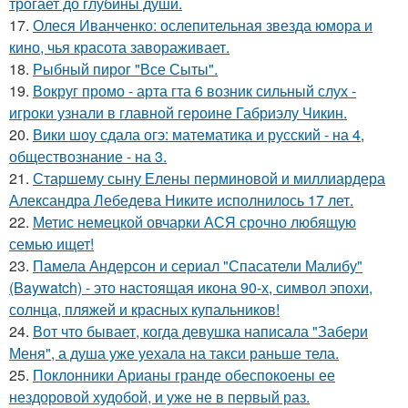
трогает до глубины души.
17.
Олеся Иванченко: ослепительная звезда юмора и
кино, чья красота завораживает.
18.
Рыбный пирог "Все Сыты".
19.
Вокруг промо - арта гта 6 возник сильный слух -
игроки узнали в главной героине Габриэлу Чикин.
20.
Вики шоу сдала огэ: математика и русский - на 4,
обществознание - на 3.
21.
Старшему сыну Елены перминовой и миллиардера
Александра Лебедева Никите исполнилось 17 лет.
22.
Метис немецкой овчарки АСЯ срочно любящую
семью ищет!
23.
Памела Андерсон и сериал "Спасатели Малибу"
(Baywatch) - это настоящая икона 90-х, символ эпохи,
солнца, пляжей и красных купальников!
24.
Вот что бывает, когда девушка написала "Забери
Меня", а душа уже уехала на такси раньше тела.
25.
Поклонники Арианы гранде обеспокоены ее
нездоровой худобой, и уже не в первый раз.