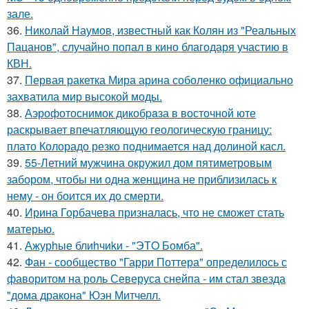
зале.
36.
Николай Наумов, известный как Колян из "Реальных
Пацанов", случайно попал в кино благодаря участию в
КВН.
37.
Первая ракетка Мира арина соболенко официально
захватила мир высокой моды.
38.
Аэрофотоснимок дикобpaза в восточной юте
раскрывает впечатляющую геологическую границу:
плато Колорадо резко поднимается над долиной касл.
39.
55-Летний мужчина окружил дом пятиметровым
забором, чтобы ни одна женщина не приблизилась к
нему - он боится их до смерти.
40.
Ирина Горбачева призналась, что не сможет стать
матерью.
41.
Ажурhые блиhчиkи - "ЭТO Бомба".
42.
Фан - сообщество "Гарри Поттера" определилось с
фаворитом на роль Северуса снейпа - им стал звезда
"дома дракона" Юэн Митчелл.