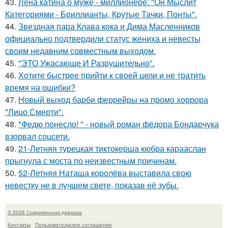
43.
Лена катина о муже - миллионере: "Он Мыслит
Категориями - Бриллианты, Крутые Тачки, Понты".
44.
Звездная пара Клава кока и Дима Масленников
официально подтвердили статус жениха и невесты
своим недавним совместным выходом.
45.
"ЭТО Ужасающе И Разрушительно".
46.
Хотите быстрее прийти к своей цели и не тратить
время на ошибки?
47.
Новый выход барби феррейры на промо хоррора
"Лицо Смерти".
48.
"Федю понесло! " - новый роман фёдора Бондарчука
взорвал соцсети.
49.
21-Летняя турецкая тиктокерша кюбра карааслан
прыгнула с моста по неизвестным причинам.
50.
52-Летняя Наташа королёва выставила свою
невестку не в лучшем свете, показав её зубы.
© 2026 Современная девушка
Контакты
Пользовательское соглашение