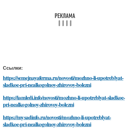
Ссылки:
https://semejnayaferma.ru/novosti/mozhno-li-upotreblyat-
sladkoe-pri-nealkogolnoy-zhirovoy-bolezni
https://iamledi.info/novosti/mozhno-li-upotreblyat-sladkoe-
pri-nealkogolnoy-zhirovoy-bolezni
https://mysadinfo.ru/novosti/mozhno-li-upotreblyat-
sladkoe-pri-nealkogolnoy-zhirovoy-bolezni