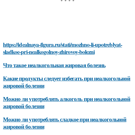
https://idealnaya-figura.ru/stati/mozhno-li-upotreblyat-
sladkoe-pri-nealkogolnoy-zhirovoy-bolezni
Что такое неалкогольная жировая болезнь
Какие продукты следует избегать при неалкогольной
жировой болезни
Можно ли употреблять алкоголь при неалкогольной
жировой болезни
Можно ли употреблять сладкое при неалкогольной
жировой болезни