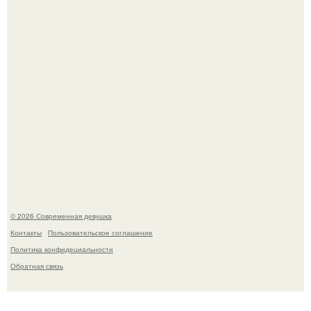
Луис Мигель и Мэрайя Кэри - одна из самых элегантных
и обсуждаемых пар конца 90-х.
© 2026 Современная девушка
Контакты
Пользовательское соглашение
Политика конфидециальности
Обратная связь