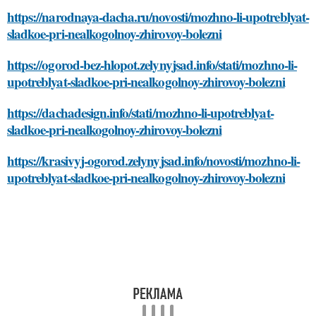
https://narodnaya-dacha.ru/novosti/mozhno-li-upotreblyat-
sladkoe-pri-nealkogolnoy-zhirovoy-bolezni
https://ogorod-bez-hlopot.zelynyjsad.info/stati/mozhno-li-
upotreblyat-sladkoe-pri-nealkogolnoy-zhirovoy-bolezni
https://dachadesign.info/stati/mozhno-li-upotreblyat-
sladkoe-pri-nealkogolnoy-zhirovoy-bolezni
https://krasivyj-ogorod.zelynyjsad.info/novosti/mozhno-li-
upotreblyat-sladkoe-pri-nealkogolnoy-zhirovoy-bolezni