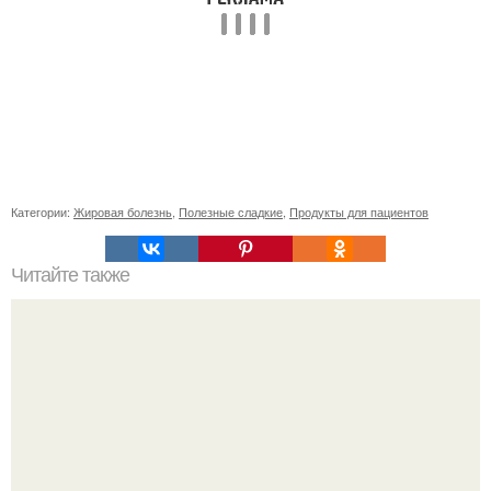
Категории:
Жировая болезнь
,
Полезные сладкие
,
Продукты для пациентов
Читайте также
Удивительный способ заколотить волосы: как