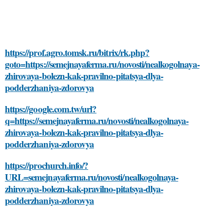
https://prof.agro.tomsk.ru/bitrix/rk.php?
goto=https://semejnayaferma.ru/novosti/nealkogolnaya-
zhirovaya-bolezn-kak-pravilno-pitatsya-dlya-
podderzhaniya-zdorovya
https://google.com.tw/url?
q=https://semejnayaferma.ru/novosti/nealkogolnaya-
zhirovaya-bolezn-kak-pravilno-pitatsya-dlya-
podderzhaniya-zdorovya
https://prochurch.info/?
URL=semejnayaferma.ru/novosti/nealkogolnaya-
zhirovaya-bolezn-kak-pravilno-pitatsya-dlya-
podderzhaniya-zdorovya