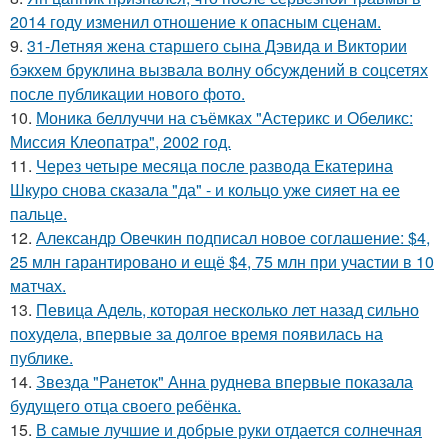
2014 году изменил отношение к опасным сценам.
9.
31-Летняя жена старшего сына Дэвида и Виктории
бэкхем бруклина вызвала волну обсуждений в соцсетях
после публикации нового фото.
10.
Моника беллуччи на съёмках "Астерикс и Обеликс:
Миссия Клеопатра", 2002 год.
11.
Через четыре месяца после развода Екатерина
Шкуро снова сказала "да" - и кольцо уже сияет на ее
пальце.
12.
Александр Овечкин подписал новое соглашение: $4,
25 млн гарантировано и ещё $4, 75 млн при участии в 10
матчах.
13.
Певица Адель, которая несколько лет назад сильно
похудела, впервые за долгое время появилась на
публике.
14.
Звезда "Ранеток" Анна руднева впервые показала
будущего отца своего ребёнка.
15.
В самые лучшие и добрые руки отдается солнечная