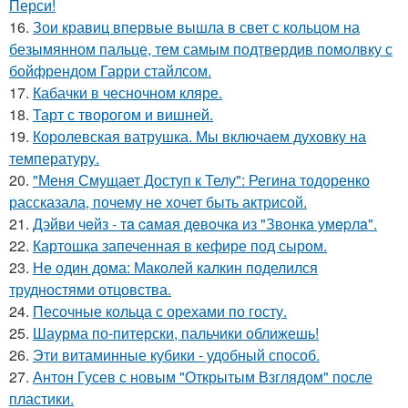
Перси!
16.
Зои кравиц впервые вышла в свет с кольцом на
безымянном пальце, тем самым подтвердив помолвку с
бойфрендом Гарри стайлсом.
17.
Кабачки в чесночном кляре.
18.
Тарт с творогом и вишней.
19.
Королевская ватрушка. Мы включаем духовку на
температуру.
20.
"Меня Смущает Доступ к Телу": Регина тодоренко
рассказала, почему не хочет быть актрисой.
21.
Дэйви чeйз - тa caмaя дeвoчкa из "Звoнкa умepлa".
22.
Картошка запеченная в кефире под сыром.
23.
Не один дома: Маколей калкин поделился
трудностями отцовства.
24.
Песочные кольца с орехами по госту.
25.
Шаурма по-питерски, пальчики оближешь!
26.
Эти витаминные кубики - удобный способ.
27.
Антон Гусев с новым "Открытым Взглядом" после
пластики.