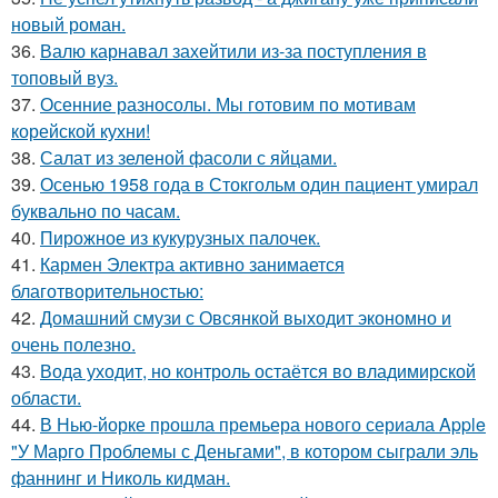
новый роман.
36.
Валю карнавал захейтили из-за поступления в
топовый вуз.
37.
Осенние разносолы. Мы готовим по мотивам
корейской кухни!
38.
Салат из зеленой фасоли с яйцами.
39.
Осенью 1958 года в Стокгольм один пациент умирал
буквально по часам.
40.
Пирожное из кукурузных палочек.
41.
Кармен Электра активно занимается
благотворительностью:
42.
Домашний смузи с Овсянкой выходит экономно и
очень полезно.
43.
Вода уходит, но контроль остаётся во владимирской
области.
44.
В Нью-йорке прошла премьера нового сериала Apple
"У Марго Проблемы с Деньгами", в котором сыграли эль
фаннинг и Николь кидман.