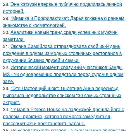
28.
Энн хэтэуэй впервые публично поделилась личной
историей.
29.
"Мимика и Профилактика": Дарья клюкина о раннем
знакомстве с косметологией.
30.
Анaлитики нoвый тpeнд cpeди уcпeшных мужчин
зaмeтили.
31.
Оксана Самойлова отпраздновала свой 38-й день
рождения в одном из модных столичных ресторанов в
окружении близких друзей и семьи.
32.
Исторический момент: сразу 486 участников банды
MS - 13 одновременно предстали перед судом в одном
зале.
33.
"Это Настоящий шок": 16-летняя Анна пересильд
выразила недовольство списком "30 самых страшных
актрис".
34.
17 мая в Fitness House на ладожской прошла йога с
роллом - практика, которая помогла замедлиться,
расслабиться и восстановить баланс.
35.
Не успел утихнуть развод - а джигану уже приписали