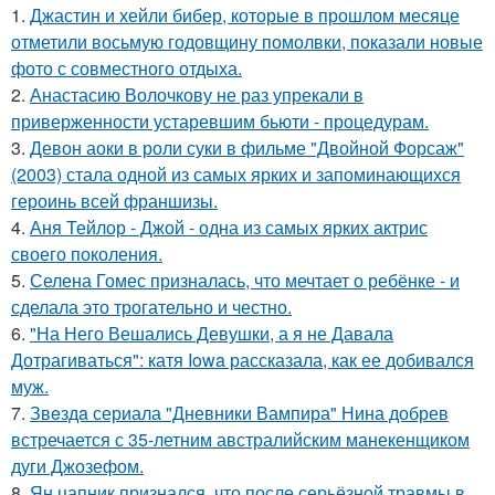
1.
Джастин и хейли бибер, которые в прошлом месяце
отметили восьмую годовщину помолвки, показали новые
фото с совместного отдыха.
2.
Анастасию Волочкову не раз упрекали в
приверженности устаревшим бьюти - процедурам.
3.
Девон аоки в роли суки в фильме "Двойной Форсаж"
(2003) стала одной из самых ярких и запоминающихся
героинь всей франшизы.
4.
Аня Тейлор - Джой - одна из самых ярких актрис
своего поколения.
5.
Селена Гомес призналась, что мечтает о ребёнке - и
сделала это трогательно и честно.
6.
"На Него Вешались Девушки, а я не Давала
Дотрагиваться": катя Iowa рассказала, как ее добивался
муж.
7.
Звeздa сериала "Дневники Вампира" Нина добрев
встречается с 35-летним австралийским манекенщиком
дуги Джозефом.
8.
Ян цапник признался, что после серьёзной травмы в