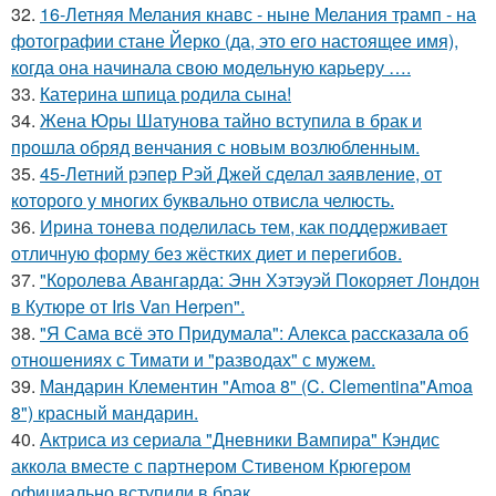
32.
16-Летняя Мелания кнавс - ныне Мелания трамп - на
фотографии стане Йерко (да, это его настоящее имя),
когда она начинала свою модельную карьеру ….
33.
Катерина шпица родила сына!
34.
Жена Юры Шатунова тайно вступила в брак и
прошла обряд венчания с новым возлюбленным.
35.
45-Летний рэпер Рэй Джей сделал заявление, от
которого у многих буквально отвисла челюсть.
36.
Ирина тонева поделилась тем, как поддерживает
отличную форму без жёстких диет и перегибов.
37.
"Королева Авангарда: Энн Хэтэуэй Покоряет Лондон
в Кутюре от Iris Van Herpen".
38.
"Я Сама всё это Придумала": Алекса рассказала об
отношениях с Тимати и "разводах" с мужем.
39.
Мандарин Клементин "Amoa 8" (C. Clementina"Amoa
8") красный мандарин.
40.
Актриса из сериала "Дневники Вампира" Кэндис
аккола вместе с партнером Стивеном Крюгером
официально вступили в брак.