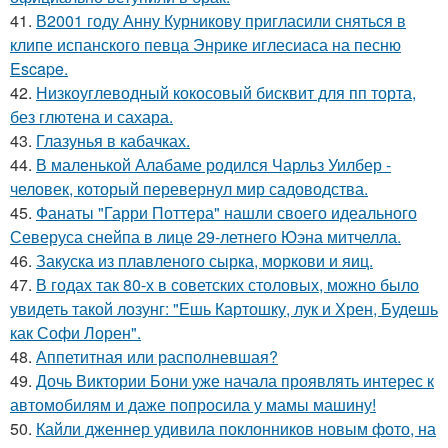
41.
В2001 году Анну Курникову пригласили сняться в
клипе испанского певца Энрике иглесиаса на песню
Escape.
42.
Низкоуглеводный кокосовый бисквит для пп торта,
без глютена и сахара.
43.
Глазунья в кабачках.
44.
В маленькой Алабаме родился Чарльз Уилбер -
человек, который перевернул мир садоводства.
45.
Фанаты "Гарри Поттера" нашли своего идеального
Северуса снейпа в лице 29-летнего Юэна митчелла.
46.
Закуска из плавленого сырка, моркови и яиц.
47.
В годах так 80-х в советских столовых, можно было
увидеть такой лозунг: "Ешь Картошку, лук и Хрен, Будешь
как Софи Лорен".
48.
Аппетитная или располневшая?
49.
Дочь Виктории Бони уже начала проявлять интерес к
автомобилям и даже попросила у мамы машину!
50.
Кайли дженнер удивила поклонников новым фото, на