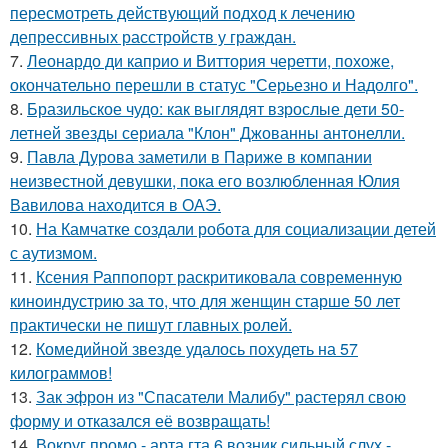
пересмотреть действующий подход к лечению
депрессивных расстройств у граждан.
7.
Леонардо ди каприо и Виттория черетти, похоже,
окончательно перешли в статус "Серьезно и Надолго".
8.
Бразильское чудо: как выглядят взрослые дети 50-
летней звезды сериала "Клон" Джованны антонелли.
9.
Павла Дурова заметили в Париже в компании
неизвестной девушки, пока его возлюбленная Юлия
Вавилова находится в ОАЭ.
10.
На Камчатке создали робота для социализации детей
с аутизмом.
11.
Ксения Раппопорт раскритиковала современную
киноиндустрию за то, что для женщин старше 50 лет
практически не пишут главных ролей.
12.
Комедийной звезде удалось похудеть на 57
килограммов!
13.
Зак эфрон из "Спасатели Малибу" растерял свою
форму и отказался её возвращать!
14.
Вокруг промо - арта гта 6 возник сильный слух -