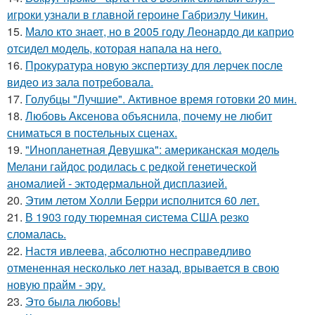
игроки узнали в главной героине Габриэлу Чикин.
15.
Мало кто знает, но в 2005 году Леонардо ди каприо
отсидел модель, которая напала на него.
16.
Прокуратура новую экспертизу для лерчек после
видео из зала потребовала.
17.
Голубцы "Лучшие". Активное время готовки 20 мин.
18.
Любовь Аксенова объяснила, почему не любит
сниматься в постельных сценах.
19.
"Инопланетная Девушка": американская модель
Мелани гайдос родилась с редкой генетической
аномалией - эктодермальной дисплазией.
20.
Этим летом Холли Берри исполнится 60 лет.
21.
В 1903 году тюремная система США резко
сломалась.
22.
Настя ивлеева, абсолютно несправедливо
отмененная несколько лет назад, врывается в свою
новую прайм - эру.
23.
Это была любовь!