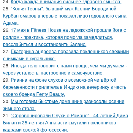
24.
Когда жажда внимания сильнее здравого смысла.
25.
"Копия Теоны": бывший муж Ксении Бородиной
Курбан омаров впервые показал лицо годовалого сына
Адама.
26.
17 мая в Fitness House на ладожской прошла йога с
роллом - практика, которая помогла замедлиться,
расслабиться и восстановить баланс.
27.
Екатерина андреева поразила поклонников свежими
снимками в купальнике.
28.
Иногда тело говорит с нами проще, чем мы думаем -
через усталость, настроение и самочувствие.
29.
Рианна на фоне слухов о возможной четвёртой
беременности прилетела в Индию на вечеринку в честь
своего бренда Fenty Beauty.
30.
Мы готовим быстрые домашние разносолы осенне
зимнего стола!
31.
"Спровоцировали Слухи о Романе" - 44-летний Дима
Билан и 35-летняя Анна асти смутили поклонников
кадрами свежей фотосессии.