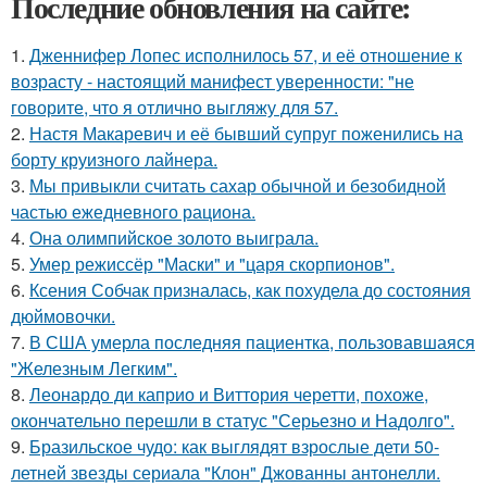
Последние обновления на сайте:
1.
Дженнифер Лопес исполнилось 57, и её отношение к
возрасту - настоящий манифест уверенности: "не
говорите, что я отлично выгляжу для 57.
2.
Настя Макаревич и её бывший супруг поженились на
борту круизного лайнера.
3.
Мы привыкли считать сахар обычной и безобидной
частью ежедневного рациона.
4.
Она олимпийское золото выиграла.
5.
Умер режиссёр "Маски" и "царя скорпионов".
6.
Ксения Собчак призналась, как похудела до состояния
дюймовочки.
7.
В США умерла последняя пациентка, пользовавшаяся
"Железным Легким".
8.
Леонардо ди каприо и Виттория черетти, похоже,
окончательно перешли в статус "Серьезно и Надолго".
9.
Бразильское чудо: как выглядят взрослые дети 50-
летней звезды сериала "Клон" Джованны антонелли.