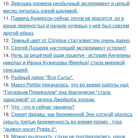
10.
Девушка провела необычный эксперимент и целый
месяц питалась одной шаурмой.
11.
Памела Андерсон сейчас почти не красится, но в
конце девяностых и начале нулевых у неё был совсем
другой образ.
12.
Темный цвет от Clinique стал известен очень давно.
13.
Сергей Лазарев настоящий эксперимент устроил!
14.
Ночь за решёткой ради поцелуя - история Ангелины
николау и Ивана Кузнецова (Beerkus) стала мировой
сенсацией.
15.
Рыбный пирог "Все Сыты".
16.
Марго Робби призналась, что во время работы над
"Грозовым Перевалом" она фактически "стала
зависимой" от актера Джейкоба элорди.
17.
Что - что я сейчас увидела?
18.
Секрет фирмы: как беременной Энн хэтэуэй удалось
скрыть третью беременность во время промо - тура
"дьявол носит Prada 2".
19.
Можно выдохнуть: слухи не подтвердились, наши