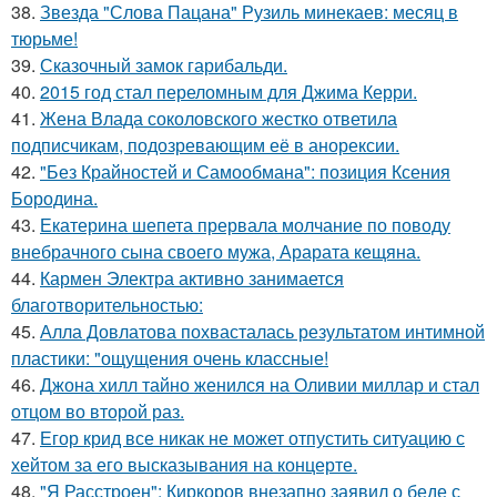
38.
Звезда "Слова Пацана" Рузиль минекаев: месяц в
тюрьме!
39.
Сказочный замок гарибальди.
40.
2015 год стал переломным для Джима Керри.
41.
Жена Влада соколовского жестко ответила
подписчикам, подозревающим её в анорексии.
42.
"Без Крайностей и Самообмана": позиция Ксения
Бородина.
43.
Екатерина шепета прервала молчание по поводу
внебрачного сына своего мужа, Арарата кещяна.
44.
Кармен Электра активно занимается
благотворительностью:
45.
Алла Довлатова похвасталась результатом интимной
пластики: "ощущения очень классные!
46.
Джона хилл тайно женился на Оливии миллар и стал
отцом во второй раз.
47.
Егор крид все никак не может отпустить ситуацию с
хейтом за его высказывания на концерте.
48.
"Я Расстроен": Киркоров внезапно заявил о беде с