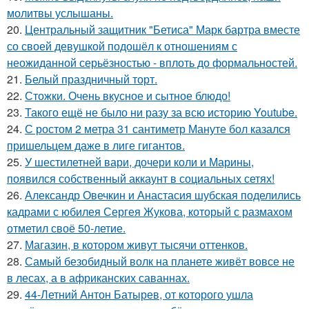
молитвы услышаны.
20.
Центральный защитник "Бетиса" Марк бартра вместе
со своей девушкой подошёл к отношениям с
неожиданной серьёзностью - вплоть до формальностей.
21.
Белый праздничный торт.
22.
Стожки. Очень вкусное и сытное блюдо!
23.
Такого ещё не было ни разу за всю историю Youtube.
24.
С ростом 2 метра 31 сантиметр Мануте бол казался
пришельцем даже в лиге гигантов.
25.
У шестилетней вари, дочери коли и Марины,
появился собственный аккаунт в социальных сетях!
26.
Александр Овечкин и Анастасия шубская поделились
кадрами с юбилея Сергея Жукова, который с размахом
отметил своё 50-летие.
27.
Магазин, в котором живут тысячи оттенков.
28.
Самый безобидный волк на планете живёт вовсе не
в лесах, а в африканских саваннах.
29.
44-Летний Антон Батырев, от которого ушла