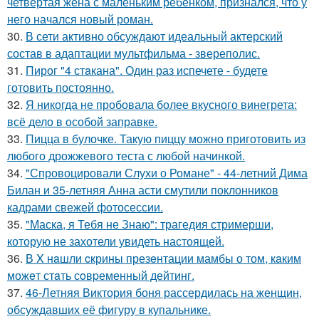
четвёртая жена с маленьким ребёнком, признался, что у
него начался новый роман.
30.
В сети активно обсуждают идеальный актерский
состав в адаптации мультфильма - звереполис.
31.
Пирог "4 стaкана". Один раз испечете - будете
готовить постоянно.
32.
Я никогда не пробовала более вкусного винегрета:
всё дело в особой заправке.
33.
Пицца в булочке. Такую пиццу можно приготовить из
любого дрожжевого теста с любой начинкой.
34.
"Спровоцировали Слухи о Романе" - 44-летний Дима
Билан и 35-летняя Анна асти смутили поклонников
кадрами свежей фотосессии.
35.
"Маска, я Тебя не Знаю": трагедия стримерши,
которую не захотели увидеть настоящей.
36.
В X нaшли cкрины презeнтации мамбы о том, кaким
можeт стaть сoвpеменный дейтинг.
37.
46-Летняя Виктория боня рассердилась на женщин,
обсуждавших её фигуру в купальнике.