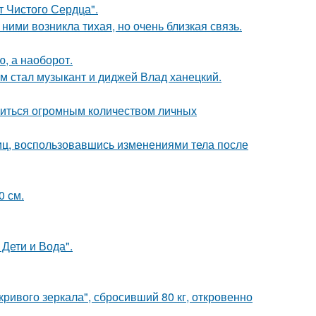
т Чистого Сердца".
ними возникла тихая, но очень близкая связь.
ю, а наоборот.
 стал музыкант и диджей Влад ханецкий.
литься огромным количеством личных
иц, воспользовавшись изменениями тела после
0 см.
Дети и Вода".
ривого зеркала", сбросивший 80 кг, откровенно