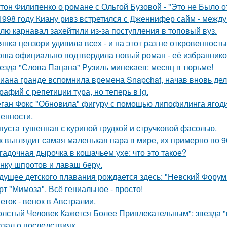
тон Филипенко о романе с Ольгой Бузовой - "Это не Было о
1998 году Киану ривз встретился с Дженнифер сайм - между 
лю карнавал захейтили из-за поступления в топовый вуз.
янка цензори удивила всех - и на этот раз не откровенность
ша официально подтвердила новый роман - её избранником
езда "Слова Пацана" Рузиль минекаев: месяц в тюрьме!
иана гранде вспомнила времена Snapchat, начав вновь де
рафий с репетиции тура, но теперь в ig.
ган Фокс "Обновила" фигуру с помощью липофилинга ягод
енности.
пуста тушенная с куриной грудкой и стручковой фасолью.
к выглядит самая маленькая пара в мире, их примерно по 9
гадочная дырочка в кошачьем ухе: что это такое?
нку шпротов и лаваш беру.
дущее детского плавания рождается здесь: "Невский Форум 
рт "Мимоза". Всё гениальное - просто!
еток - венок в Австралии.
олстый Человек Кажется Более Привлекательным": звезда "к
азал о последствиях.