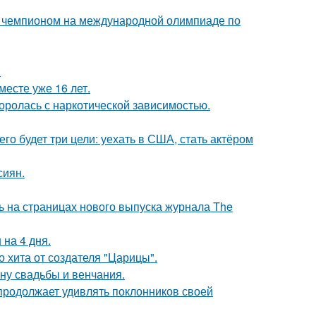
м чемпионом на международной олимпиаде по
.
месте уже 16 лет.
боролась с наркотической зависимостью.
его будет три цели: уехать в США, стать актёром
сиян.
ь на страницах нового выпуска журнала The
 на 4 дня.
 хита от создателя "Царицы".
ну свадьбы и венчания.
 продолжает удивлять поклонников своей