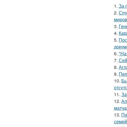
1.
За 
2.
Спу
миров
3.
Ген
4.
Кар
5.
Пос
докум
6.
"На
7.
Сей
8.
Агл
9.
Пел
10.
Бы
отсутс
11.
За
12.
Ал
матча
13.
По
семей