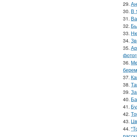
29.
Ан
30.
В 
31.
Ва
32.
Бь
33.
Ню
34.
Зв
35.
Ар
фотог
36.
Ме
берем
37.
Ка
38.
Та
39.
За
40.
Ба
41.
Бу
42.
То
43.
Цв
44.
"Т
расск