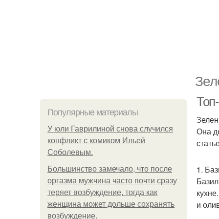
Зел
Топ
Популярные материалы
Зелен
У юли Гаврилиной снова случился
Она д
конфликт с комиком Ильей
стать
Соболевым.
1. Ба
Большинство замечало, что после
Базил
оргазма мужчина часто почти сразу
кухне
теряет возбуждение, тогда как
и оли
женщина может дольше сохранять
возбуждение.