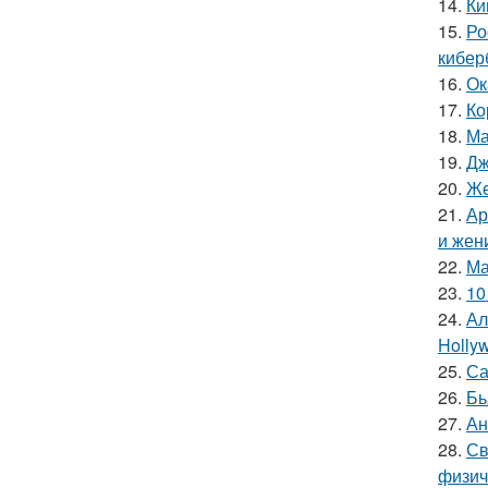
14.
Ки
15.
Ро
кибер
16.
Ок
17.
Ко
18.
Ма
19.
Дж
20.
Же
21.
Ар
и жен
22.
Ма
23.
10
24.
Ал
Hollyw
25.
Са
26.
Бь
27.
Ан
28.
Св
физич