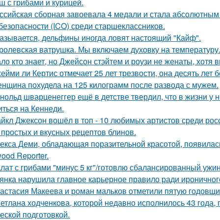
ш с грибами и курицей.
ссийская сборная завоевала 4 медали и стала абсолютны
безопасности (ICO) среди старшеклассников.
азывается, дельфины иногда ловят настоящий "Кайф".
ролевская ватрушка. Мы включаем духовку на температуру
ло кто знает, но Джейсон стэйтем и роузи не женаты, хотя в
ейми ли Кертис отмечает 25 лет трезвости, она десять лет 
нщина похудела на 125 килограмм после развода с мужем.
нольд шварценеггер ещё в детстве твердил, что в жизни у н
иться на Кеннеди.
йкл Джексон вошёл в топ - 10 любимых артистов среди рос
 простых и вкусных рецептов блинов.
екса Деми, обладающая поразительной красотой, появилас
ood Reporter.
лат с грибами "минус 5 кг"/готовлю сбалансированный ужин
янка нарушила главное карьерное правило ради ироничного
астасия Макеева и роман мальков отметили пятую годовщи
етлана ходченкова, которой недавно исполнилось 43 года,
еской подготовкой.