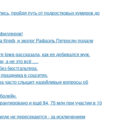
ись, пройдя путь от подростковых кумиров до
т филлеров!
ма Кпрф, и эколог Рафаэль Петросян подали
я Iowa рассказала, как ее добивался муж.
, а не это всё ….
без бюстгальтера.
 праздника в соцсетях.
а часто слышит назойливые вопросы об
 болейн.
рантировано и ещё $4, 75 млн при участии в 10
где не пересекаются - за исключением