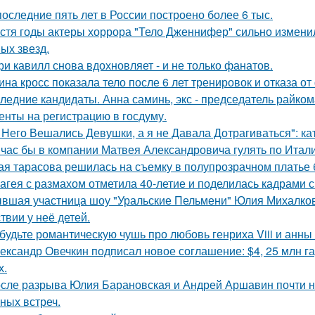
последние пять лет в России построено более 6 тыс.
стя годы актеры хоррора "Тело Дженнифер" сильно изменил
ых звезд.
ри кавилл снова вдохновляет - и не только фанатов.
ина кросс показала тело после 6 лет тренировок и отказа о
ледние кандидаты. Анна саминь, экс - председатель райко
енты на регистрацию в госдуму.
 Него Вешались Девушки, а я не Давала Дотрагиваться": кат
час бы в компании Матвея Александровича гулять по Италии
ая тарасова решилась на съемку в полупрозрачном платье 
агея с размахом отметила 40-летие и поделилась кадрами с
вшая участница шоу "Уральские Пельмени" Юлия Михалков
твии у неё детей.
будьте романтическую чушь про любовь генриха Viii и анны
ександр Овечкин подписал новое соглашение: $4, 25 млн га
х.
сле разрыва Юлия Барановская и Андрей Аршавин почти ни
ных встреч.