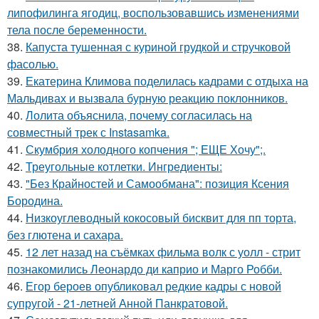
липофилинга ягодиц, воспользовавшись изменениями
тела после беременности.
38.
Капуста тушенная с куриной грудкой и стручковой
фасолью.
39.
Екатерина Климова поделилась кадрами с отдыха на
Мальдивах и вызвала бурную реакцию поклонников.
40.
Лолита объяснила, почему согласилась на
совместный трек с Instasamka.
41.
Скумбрия холодного копчения "; ЕЩЕ Хочу";.
42.
Треугольные котлетки. Ингредиенты:
43.
"Без Крайностей и Самообмана": позиция Ксения
Бородина.
44.
Низкоуглеводный кокосовый бисквит для пп торта,
без глютена и сахара.
45.
12 лет назад на съёмках фильма волк с уолл - стрит
познакомились Леонардо ди каприо и Марго Робби.
46.
Егор бероев опубликовал редкие кадры с новой
супругой - 21-летней Анной Панкратовой.