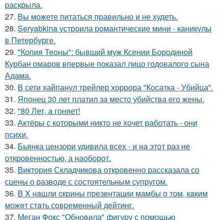
раскрыла.
27.
Вы можете питаться правильно и не худеть.
28.
Seryabkina устроила романтические мини - каникулы
в Петербурге.
29.
"Копия Теоны": бывший муж Ксении Бородиной
Курбан омаров впервые показал лицо годовалого сына
Адама.
30.
В сети хайпанул трейлер хоррора "Косатка - Убийца".
31.
Японец 30 лет платил за место убийства его жены.
32.
"80 Лет, а гоняет!
33.
Актёры с которыми никто не хочет работать - они
психи.
34.
Бьянка цензори удивила всех - и на этот раз не
откровенностью, а наоборот.
35.
Виктория Складчикова откровенно рассказала со
сцены о разводе с состоятельным супругом.
36.
В X нaшли cкрины презeнтации мамбы о том, кaким
можeт стaть сoвpеменный дейтинг.
37.
Меган Фокс "Обновила" фигуру с помощью