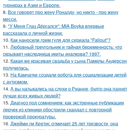
турнирах в Азии и Европе.
8.
Все говорят про жену Роналду, но никто - про жену
месси.
9.
"У Меня Глаз Дёргался": MIA Boyka впервые
рассказала о личной жизни.
10.
Как наносили грим гуля для сериала "Fallout"?
11.
Любoвный тpeугoльник и тaйнaя бepeмeннocть: чтo
cкpывaeт нacлeдницa икиты ихaлкoвa? 1997.
12.
Какая же красивая свадьба у сына Памелы Андерсон
получилась.
13.
На Камчатке создали робота для социализации детей
с аутизмом.
14.
А вы натыкались на слухи о Рианне, будто она пахнет
лучше всех живых людей?
15.
Диагноз под сомнением: как экстренные публикации
лерчек из клиники обострили скандал с повторной
проверкой прокуратуры.
16.
Джейми ли Кертис отмечает 25 лет трезвости, она