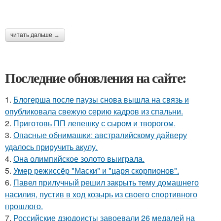
читать дальше →
Последние обновления на сайте:
1.
Блогерша после паузы снова вышла на связь и
опубликовала свежую серию кадров из спальни.
2.
Приготовь ПП лепешку с сыром и творогом.
3.
Опасные обнимашки: австралийскому дайверу
удалось приручить акулу.
4.
Она олимпийское золото выиграла.
5.
Умер режиссёр "Маски" и "царя скорпионов".
6.
Павел прилучный решил закрыть тему домашнего
насилия, пустив в ход козырь из своего спортивного
прошлого.
7.
Российские дзюдоисты завоевали 26 медалей на