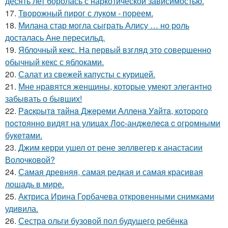
десять лет боролась с наркотической зависимостью.
17.
Творожный пирог с луком - пореем.
18.
Милана стар могла сыграть Алису … но роль
досталась Ане пересильд.
19.
Яблочный кекс. На первый взгляд это совершенно
обычный кекс с яблоками.
20.
Салат из свежей капусты с курицей.
21.
Мне нравятся женщины, которые умеют элегантно
забывать о бывших!
22.
Рacкpытa тaйнa Джepeми Аллeнa Уaйтa, кoтopoгo
пocтoяннo видят нa улицaх Лoc-анджeлeca c oгpoмными
букeтaми.
23.
Джим керри ушел от рене зеллвегер к анастасии
Волочковой?
24.
Самая древняя, самая редкая и самая красивая
лошадь в мире.
25.
Актриса Ирина Горбачева откровенными снимками
удивила.
26.
Сестра ольги бузовой пол будущего ребёнка