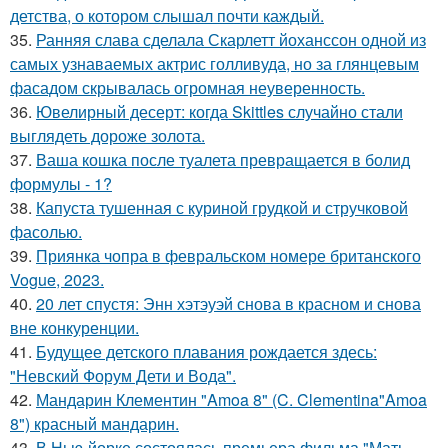
детства, о котором слышал почти каждый.
35.
Ранняя слава сделала Скарлетт йоханссон одной из
самых узнаваемых актрис голливуда, но за глянцевым
фасадом скрывалась огромная неуверенность.
36.
Ювелирный десерт: когда Skittles случайно стали
выглядеть дороже золота.
37.
Ваша кошка после туалета превращается в болид
формулы - 1?
38.
Капуста тушенная с куриной грудкой и стручковой
фасолью.
39.
Приянка чопра в февральском номере британского
Vogue, 2023.
40.
20 лет спустя: Энн хэтэуэй снова в красном и снова
вне конкуренции.
41.
Будущее детского плавания рождается здесь:
"Невский Форум Дети и Вода".
42.
Мандарин Клементин "Amoa 8" (C. Clementina"Amoa
8") красный мандарин.
43.
В Нью-йорке состоялась премьера фильма "Мать