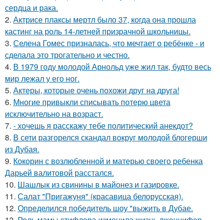
сердца и рака.
2.
Актрисе плаксы мертл было 37, когда она прошла
кастинг на роль 14-летней призрачной школьницы.
3.
Селена Гомес призналась, что мечтает о ребёнке - и
сделала это трогательно и честно.
4.
В 1979 году молодой Арнольд уже жил так, будто весь
мир лежал у его ног.
5.
Актеры, которые очень похожи друг на друга!
6.
Многие привыкли списывать потерю цвета
исключительно на возраст.
7.
- хочешь я расскажу тебе политический анекдот?
8.
В сети разгорелся скандал вокруг молодой блогерши
из Дубая.
9.
Кокорин с возлюбленной и матерью своего ребенка
Дарьей валитовой расстался.
10.
Шашлык из свинины в майонез и газировке.
11.
Салат "Пригажуня" (красавица белорусская).
12.
Определился победитель шоу "выжить в Дубае.
13.
Роль мамы стифлера изменила жизнь дженнифер