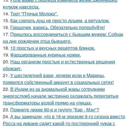
кулидж навсегда.
14.
Торт "Птичье Молоко".
15.
Как сделать душ не просто душем, а ритуалом.
16.
Горшочек, варись. Обязательно попробуйте!
17.
Пришлось воссоединиться с бывшим мужем: Собчак
на дне рождении отца бывшего.
18.
10 простых и вкусных рецептов блинов.
19.
Фаршированные куриные ножки.
20.
Наш организм простые и естественные решения
обожает.
21.
У шестилетней вари, дочери коли и Марины,
появился собственный аккаунт в социальных сетях!
22.
В Индии из-за аномальной жары сотрудники
энергослужб начали экстренно охлаждать перегретые
трансформаторы водой прямо на улицах.
23.
Помните лихие 90-е и группу "Кар - Мэн"?
24.
А вы замечали, что в 16-м эпизоде 9-го сезона вместо
Росса на диване сидит какой-то посторонний чувак с