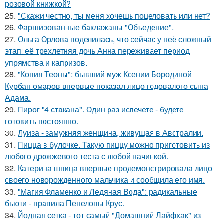
розовой книжкой?
25.
"Скажи честно, ты меня хочешь поцеловать или нет?
26.
Фаршированные баклажаны "Объедение".
27.
Ольга Орлова поделилась, что сейчас у неё сложный
этап: её трехлетняя дочь Анна переживает период
упрямства и капризов.
28.
"Копия Теоны": бывший муж Ксении Бородиной
Курбан омаров впервые показал лицо годовалого сына
Адама.
29.
Пирог "4 стaкана". Один раз испечете - будете
готовить постоянно.
30.
Луиза - замужняя женщина, живущая в Австралии.
31.
Пицца в булочке. Такую пиццу можно приготовить из
любого дрожжевого теста с любой начинкой.
32.
Катерина шпица впервые продемонстрировала лицо
своего новорожденного мальчика и сообщила его имя.
33.
"Магия Фламенко и Ледяная Вода": радикальные
бьюти - правила Пенелопы Крус.
34.
Йодная сетка - тот самый "Домашний Лайфхак" из