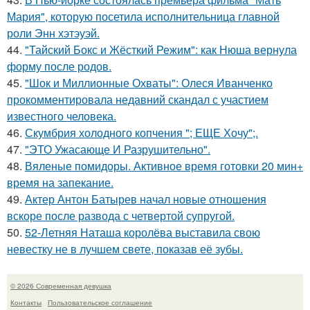
Мария", которую посетила исполнительница главной
роли Энн хэтэуэй.
44.
"Тайский Бокс и Жёсткий Режим": как Нюша вернула
форму после родов.
45.
"Шок и Миллионные Охваты": Олеся Иванченко
прокомментировала недавний скандал с участием
известного человека.
46.
Скумбрия холодного копчения "; ЕЩЕ Хочу";.
47.
"ЭТО Ужасающе И Разрушительно".
48.
Вяленые помидоры. Активное время готовки 20 мин+
время на запекание.
49.
Актер Антон Батырев начал новые отношения
вскоре после развода с четвертой супругой.
50.
52-Летняя Наташа королёва выставила свою
невестку не в лучшем свете, показав её зубы.
© 2026 Современная девушка
Контакты
Пользовательское соглашение