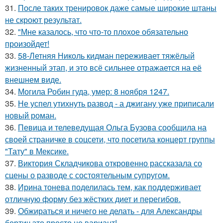
31.
После таких тренировок даже самые широкие штаны
не скроют результат.
32.
"Мне казалось, что что-то плохое обязательно
произойдет!
33.
58-Летняя Николь кидман переживает тяжёлый
жизненный этап, и это всё сильнее отражается на её
внешнем виде.
34.
Могила Робин гуда, умер: 8 ноября 1247.
35.
Не успел утихнуть развод - а джигану уже приписали
новый роман.
36.
Певица и телеведущая Ольга Бузова сообщила на
своей страничке в соцсети, что посетила концерт группы
"Тату" в Мексике.
37.
Виктория Складчикова откровенно рассказала со
сцены о разводе с состоятельным супругом.
38.
Ирина тонева поделилась тем, как поддерживает
отличную форму без жёстких диет и перегибов.
39.
Обжираться и ничего не делать - для Александры
бортич это просто не вариант!