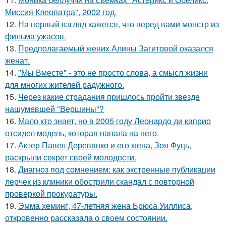
Миссия Клеопатра", 2002 год.
12.
На первый взгляд кажется, что перед вами монстр из
фильма ужасов.
13.
Предполагаемый жених Алины Загитовой оказался
женат.
14.
"Мы Вместе" - это не просто слова, а смысл жизни
для многих жителей радужного.
15.
Через какие страдания пришлось пройти звезде
нашумевшей "Вершины"?
16.
Мало кто знает, но в 2005 году Леонардо ди каприо
отсидел модель, которая напала на него.
17.
Актер Павел Деревянко и его жена, Зоя Фуць,
раскрыли секрет своей молодости.
18.
Диагноз под сомнением: как экстренные публикации
лерчек из клиники обострили скандал с повторной
проверкой прокуратуры.
19.
Эмма хеминг, 47-летняя жена Брюса Уиллиса,
откровенно рассказала о своем состоянии.