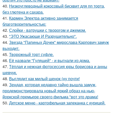
40.
Низкоуглеводный кокосовый бисквит для пп торта,
без глютена и сахара.
41.
Кармен Электра активно занимается
благотворительностью:
42.
Слойки - ватрушки с творогом и джемом.
43.
"ЭТО Ужасающе И Разрушительно".
44.
Звезда "Папиных Дочек" мирослава Карпович замуж
выходит.
45.
Творожный торт суфле.
46.
Её назвали "Гулящей" - и выгнали из дома.
47.
Тёплая и нежная фотосессия юры борисова и анны
шевчук.
48.
Выглядит как милый щенок (ну почти!
49.
Зендая, которая недавно тайно вышла замуж,
продемонстрировала новый яркий образ на нью-
йоркской премьере своего фильма "вот это драма!
50.
Детское меню - картофельная запеканка с курицей.