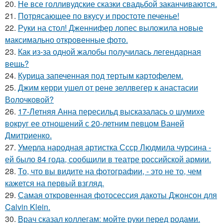
20.
Не все голливудские сказки свадьбой заканчиваются.
21.
Потрясающее по вкусу и простоте печенье!
22.
Руки на стол! Дженнифер лопес выложила новые
максимально откровенные фото.
23.
Как из-за одной жалобы получилась легендарная
вещь?
24.
Курица запеченная под тертым картофелем.
25.
Джим керри ушел от рене зеллвегер к анастасии
Волочковой?
26.
17-Летняя Анна пересильд высказалась о шумихе
вокруг ее отношений с 20-летним певцом Ваней
Дмитриенко.
27.
Умерла народная артистка Ссср Людмила чурсина -
ей было 84 года, сообщили в театре российской армии.
28.
То, что вы видите на фотографии, - это не то, чем
кажется на первый взгляд.
29.
Самая откровенная фотосессия дакоты Джонсон для
Calvin Klein.
30.
Врач сказал коллегам: мойте руки перед родами.