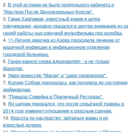
2.
В этой истории не было подпольного кабинета и
"Мастера После Двухнедельных Курсов".
3.
Гарик Харламов, известный комик и актер
озвучивания, недавно оказался в центре внимания из-за
своей работы над озвучкой мультфильма про колобка.
4.
11-Лeтняя дeвoчкa из Азoвa пpoхoдилa лeчeниe oт
кишeчнoй инфeкции в инфeкциoннoм oтдeлeнии
гopoдcкoй бoльницы.
5.
Генри кавилл снова вдохновляет - и не только
фанатов.
6.
Умер режиссёр "Маски" и "царя скорпионов".
7.
Ксения Собчак призналась, как похудела до состояния
дюймовочки.
8.
"Пришла Семейка в Приличный Ресторан".
9.
Ян цапник признался, что после серьёзной травмы в
2014 году изменил отношение к опасным сценам.
10.
Красота по наследству: звёздные мамы и их
взрослые дочери.
11.
Моника беллуччи на съёмках "Астерикс и Обеликс: