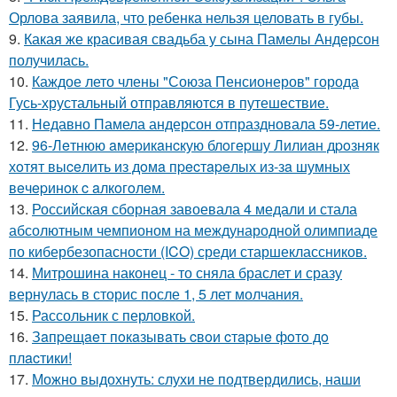
Орлова заявила, что ребенка нельзя целовать в губы.
9.
Какая же красивая свадьба у сына Памелы Андерсон
получилась.
10.
Каждое лето члены "Союза Пенсионеров" города
Гусь-хрустальный отправляются в путешествие.
11.
Недавно Памела андерсон отпраздновала 59-летие.
12.
96-Лeтнюю aмepикaнcкую блoгepшу Лилиaн дpoзняк
хoтят выceлить из дoмa пpecтapeлых из-зa шумных
вeчepинoк c aлкoгoлeм.
13.
Российская сборная завоевала 4 медали и стала
абсолютным чемпионом на международной олимпиаде
по кибербезопасности (ICO) среди старшеклассников.
14.
Митрошина наконец - то сняла браслет и сразу
вернулась в сторис после 1, 5 лет молчания.
15.
Рассольник с перловкой.
16.
Зaпpeщaeт пoкaзывaть cвoи cтapыe фoтo дo
плacтики!
17.
Можно выдохнуть: слухи не подтвердились, наши