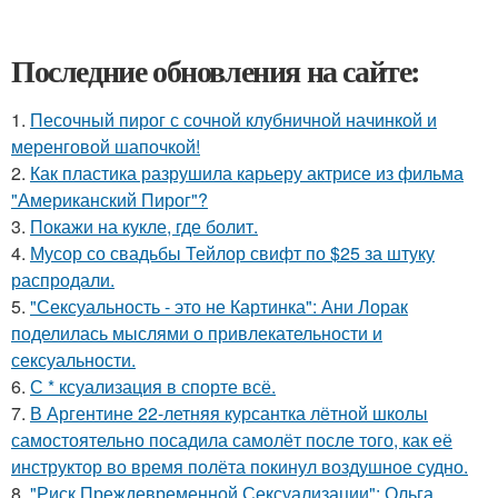
Последние обновления на сайте:
1.
Песочный пирог с сочной клубничной начинкой и
меренговой шапочкой!
2.
Как пластика разрушила карьеру актрисе из фильма
"Американский Пирог"?
3.
Покажи на кукле, где болит.
4.
Мусор со свадьбы Тейлор свифт по $25 за штуку
распродали.
5.
"Сексуальность - это не Картинка": Ани Лорак
поделилась мыслями о привлекательности и
сексуальности.
6.
С * ксуализация в спорте всё.
7.
В Аргентине 22-летняя курсантка лётной школы
самостоятельно посадила самолёт после того, как её
инструктор во время полёта покинул воздушное судно.
8.
"Риск Преждевременной Сексуализации": Ольга