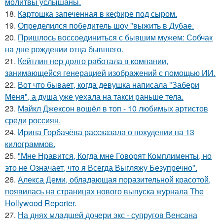
молитвы услышаны.
18.
Картошка запеченная в кефире под сыром.
19.
Определился победитель шоу "выжить в Дубае.
20.
Пришлось воссоединиться с бывшим мужем: Собчак
на дне рождении отца бывшего.
21.
Кейтлин нер долго работала в компании,
занимающейся генерацией изображений с помощью ИИ.
22.
Вот что бывает, когда девушка написала "Забери
Меня", а душа уже уехала на такси раньше тела.
23.
Майкл Джексон вошёл в топ - 10 любимых артистов
среди россиян.
24.
Ирина Горбачёва рассказала о похудении на 13
килограммов.
25.
"Мне Нравится, Когда мне Говорят Комплименты, но
это не Означает, что я Всегда Выгляжу Безупречно".
26.
Алекса Деми, обладающая поразительной красотой,
появилась на страницах нового выпуска журнала The
Hollywood Reporter.
27.
На днях младшей дочери экс - супругов Венсана