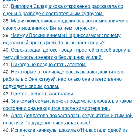
37.
Виктория Складчикова откровенно рассказала со
сцены о разводе с состоятельным супругом.
38.
Мария кожевникова поделилась воспоминаниями о
своих отношениях с Виталием гогунским.
39.
"Между Восхищением и Нарциссизмом": почему
идеальный пресс Джей Ло вызывает споры?
40.
Освежающая детокс - вода - простой способ вернуть
телу лёгкость и энергию без лишних усилий.
41.
Никогда не поздно стать атлетом!
42.
Некоторые в голливуде рассказывают, как тяжело
работать с Энн хэтэуэй, настолько она ответственно
подходит к своим ролям.
43.
Цветок - венок в Австралии.
44.
Знакомый семьи лерчек продемонстрировал, в каком
состоянии она находится после химиотерапии.
45.
Алла Довлатова похвасталась результатом интимной
пластики: "ощущения очень классные!
46.
Испанские каникулы шакила о'Нила стали одной из