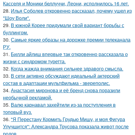
Касселя и Моники беллуччи, Леони, исполнилось 16 лет.
28.
Илья Соболев откровенно рассказал, почему ушел из
"Шоу Воли".
29.
В южной Корее придумали свой вариант борьбы с
буллингом.
30.
Самые яркие образы на дорожке премии телеканала
РУ.
31.
Билли айлиш впервые так откровенно рассказала о
жизни с синдромом туретта.
32.
Когда жажда внимания сильнее здравого смысла.
33.
В сети активно обсуждают идеальный актерский
состав в адаптации мультфильма - звереполис.
34.
Анастасия миронова и её бренд снова поразили
необычной рекламой.
35.
Валю карнавал захейтили из-за поступления в
топовый вуз.
36.
"Я Перестану Кормить Грудью Мишу, и моя Фигура
Улучшится": Александра Трусова показала живот после
родов.