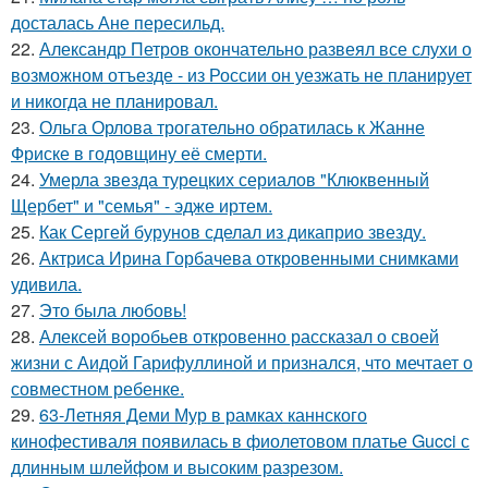
досталась Ане пересильд.
22.
Александр Петров окончательно развеял все слухи о
возможном отъезде - из России он уезжать не планирует
и никогда не планировал.
23.
Ольга Орлова трогательно обратилась к Жанне
Фриске в годовщину её смерти.
24.
Умерла звезда турецких сериалов "Клюквенный
Щербет" и "семья" - эдже иртем.
25.
Как Сергей бурунов сделал из дикаприо звезду.
26.
Актриса Ирина Горбачева откровенными снимками
удивила.
27.
Это была любовь!
28.
Алексей воробьев откровенно рассказал о своей
жизни с Аидой Гарифуллиной и признался, что мечтает о
совместном ребенке.
29.
63-Летняя Деми Мур в рамках каннского
кинофестиваля появилась в фиолетовом платье Gucci с
длинным шлейфом и высоким разрезом.