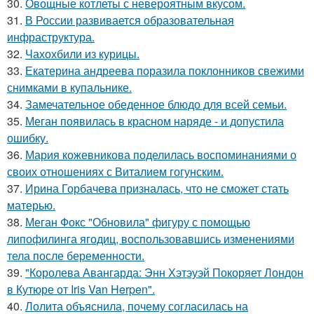
30.
Овощные котлеты с невероятным вкусом.
31.
В России развивается образовательная
инфраструктура.
32.
Чахохбили из курицы.
33.
Екатерина андреева поразила поклонников свежими
снимками в купальнике.
34.
Замечательное обеденное блюдо для всей семьи.
35.
Меган появилась в красном наряде - и допустила
ошибку.
36.
Мария кожевникова поделилась воспоминаниями о
своих отношениях с Виталием гогунским.
37.
Ирина Горбачева призналась, что не сможет стать
матерью.
38.
Меган Фокс "Обновила" фигуру с помощью
липофилинга ягодиц, воспользовавшись изменениями
тела после беременности.
39.
"Королева Авангарда: Энн Хэтэуэй Покоряет Лондон
в Кутюре от Iris Van Herpen".
40.
Лолита объяснила, почему согласилась на