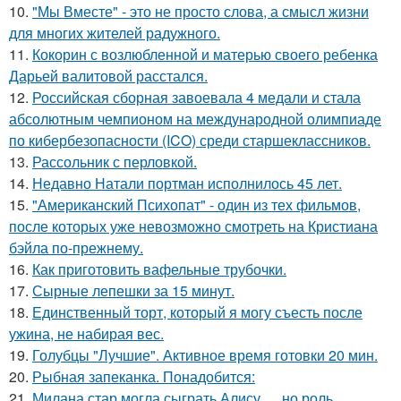
10.
"Мы Вместе" - это не просто слова, а смысл жизни
для многих жителей радужного.
11.
Кокорин с возлюбленной и матерью своего ребенка
Дарьей валитовой расстался.
12.
Российская сборная завоевала 4 медали и стала
абсолютным чемпионом на международной олимпиаде
по кибербезопасности (ICO) среди старшеклассников.
13.
Рассольник с перловкой.
14.
Недавно Натали портман исполнилось 45 лет.
15.
"Американский Психопат" - один из тех фильмов,
после которых уже невозможно смотреть на Кристиана
бэйла по-прежнему.
16.
Как приготовить вафельные трубочки.
17.
Сырные лепешки за 15 минут.
18.
Единственный торт, который я могу съесть после
ужина, не набирая вес.
19.
Голубцы "Лучшие". Активное время готовки 20 мин.
20.
Рыбная запеканка. Понадобится:
21.
Милана стар могла сыграть Алису … но роль