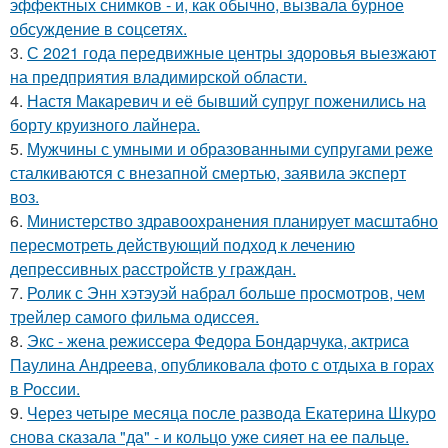
эффектных снимков - и, как обычно, вызвала бурное
обсуждение в соцсетях.
3.
С 2021 года передвижные центры здоровья выезжают
на предприятия владимирской области.
4.
Настя Макаревич и её бывший супруг поженились на
борту круизного лайнера.
5.
Мужчины с умными и образованными супругами реже
сталкиваются с внезапной смертью, заявила эксперт
воз.
6.
Министерство здравоохранения планирует масштабно
пересмотреть действующий подход к лечению
депрессивных расстройств у граждан.
7.
Ролик с Энн хэтэуэй набрал больше просмотров, чем
трейлер самого фильма одиссея.
8.
Экс - жена режиссера Федора Бондарчука, актриса
Паулина Андреева, опубликовала фото с отдыха в горах
в России.
9.
Через четыре месяца после развода Екатерина Шкуро
снова сказала "да" - и кольцо уже сияет на ее пальце.