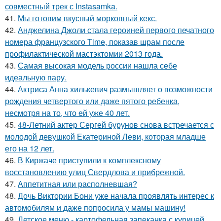
совместный трек с Instasamka.
41.
Мы готовим вкусный морковный кекс.
42.
Анджелина Джоли стала героиней первого печатного
номера французского Time, показав шрам после
профилактической мастэктомии 2013 года.
43.
Самая высокая модель россии нашла себе
идеальную пару.
44.
Актриса Анна хилькевич размышляет о возможности
рождения четвертого или даже пятого ребенка,
несмотря на то, что ей уже 40 лет.
45.
48-Летний актер Сергей бурунов снова встречается с
молодой девушкой Екатериной Леви, которая младше
его на 12 лет.
46.
В Киржаче приступили к комплексному
восстановлению улиц Свердлова и прибрежной.
47.
Аппетитная или располневшая?
48.
Дочь Виктории Бони уже начала проявлять интерес к
автомобилям и даже попросила у мамы машину!
49.
Детское меню - картофельная запеканка с курицей.