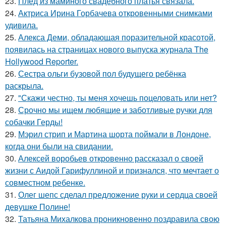
23.
Плед из маминого свадебного платья связала.
24.
Актриса Ирина Горбачева откровенными снимками
удивила.
25.
Алекса Деми, обладающая поразительной красотой,
появилась на страницах нового выпуска журнала The
Hollywood Reporter.
26.
Сестра ольги бузовой пол будущего ребёнка
раскрыла.
27.
"Скажи честно, ты меня хочешь поцеловать или нет?
28.
Срочно мы ищем любящие и заботливые ручки для
собачки Герды!
29.
Мэрил стрип и Мартина шорта поймали в Лондоне,
когда они были на свидании.
30.
Алексей воробьев откровенно рассказал о своей
жизни с Аидой Гарифуллиной и признался, что мечтает о
совместном ребенке.
31.
Олег шепс сделал предложение руки и сердца своей
девушке Полине!
32.
Татьяна Михалкова проникновенно поздравила свою