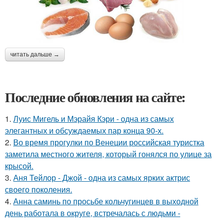
читать дальше →
Последние обновления на сайте:
1.
Луис Мигель и Мэрайя Кэри - одна из самых
элегантных и обсуждаемых пар конца 90-х.
2.
Во время прогулки по Венеции российская туристка
заметила местного жителя, который гонялся по улице за
крысой.
3.
Аня Тейлор - Джой - одна из самых ярких актрис
своего поколения.
4.
Анна саминь по просьбе кольчугинцев в выходной
день работала в округе, встречалась с людьми -