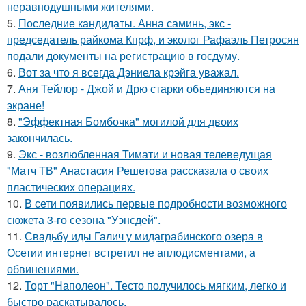
неравнодушными жителями.
5.
Последние кандидаты. Анна саминь, экс -
председатель райкома Кпрф, и эколог Рафаэль Петросян
подали документы на регистрацию в госдуму.
6.
Вот за что я всегда Дэниела крэйга уважал.
7.
Аня Тейлор - Джой и Дрю старки объединяются на
экране!
8.
"Эффектная Бомбочка" могилой для двоих
закончилась.
9.
Экс - возлюбленная Тимати и новая телеведущая
"Матч ТВ" Анастасия Решетова рассказала о своих
пластических операциях.
10.
В сети появились первые подробности возможного
сюжета 3-го сезона "Уэнсдей".
11.
Свадьбу иды Галич у мидаграбинского озера в
Осетии интернет встретил не аплодисментами, а
обвинениями.
12.
Торт "Наполеон". Тесто получилось мягким, легко и
быстро раскатывалось.