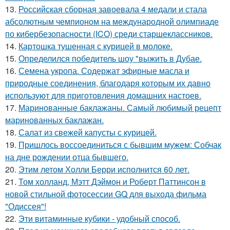
13.
Российская сборная завоевала 4 медали и стала
абсолютным чемпионом на международной олимпиаде
по кибербезопасности (ICO) среди старшеклассников.
14.
Картошка тушенная с курицей в молоке.
15.
Определился победитель шоу "выжить в Дубае.
16.
Семена укропа. Содержат эфирные масла и
природные соединения, благодаря которым их давно
используют для приготовления домашних настоев.
17.
Маринованные баклажаны. Самый любимый рецепт
маринованных баклажан.
18.
Салат из свежей капусты с курицей.
19.
Пришлось воссоединиться с бывшим мужем: Собчак
на дне рождении отца бывшего.
20.
Этим летом Холли Берри исполнится 60 лет.
21.
Том холланд, Мэтт Дэймон и Роберт Паттинсон в
новой стильной фотосессии GQ для выхода фильма
"Одиссея"!
22.
Эти витаминные кубики - удобный способ.