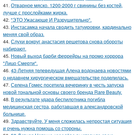
41.
Отварное мяско. 1200-2000 г свинины без костей,
лучше с прослойками жирка.
42.
"ЭТО Ужасающе И Разрушительно".
43.
Инстасамка начала сводить татуировки, кардинально
меняя свой образ.
44.
Слухи вокруг анастасия решетова снова обороты
набирают.
45.
Новый выход барби феррейры на промо хоррора
"Лицо Смерти".
46.
43-Летняя телеведущая Алена водонаева новостями
о недавнем хирургическом вмешательстве поделилась.
47.
Селена Гомес посетила вечеринку в честь запуска
новой тональной основы своего бренда Rare Beauty.
48.
В результате удара беспилотника погибла
медицинская сестра, работавшая в александровской
больнице.
49.
Здравствуйте. У меня сложилась непростая ситуация
и очень нужна помощь со стороны.