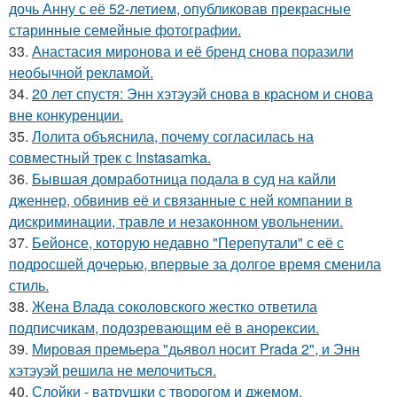
дочь Анну с её 52-летием, опубликовав прекрасные
старинные семейные фотографии.
33.
Анастасия миронова и её бренд снова поразили
необычной рекламой.
34.
20 лет спустя: Энн хэтэуэй снова в красном и снова
вне конкуренции.
35.
Лолита объяснила, почему согласилась на
совместный трек с Instasamka.
36.
Бывшая домработница подала в суд на кайли
дженнер, обвинив её и связанные с ней компании в
дискриминации, травле и незаконном увольнении.
37.
Бейонсе, которую недавно "Перепутали" с её с
подросшей дочерью, впервые за долгое время сменила
стиль.
38.
Жена Влада соколовского жестко ответила
подписчикам, подозревающим её в анорексии.
39.
Мировая премьера "дьявол носит Prada 2", и Энн
хэтэуэй решила не мелочиться.
40.
Слойки - ватрушки с творогом и джемом.