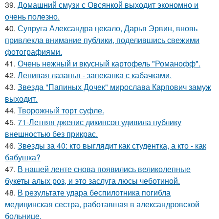
39.
Домашний смузи с Овсянкой выходит экономно и
очень полезно.
40.
Супруга Александра цекало, Дарья Эрвин, вновь
привлекла внимание публики, поделившись свежими
фотографиями.
41.
Очень нежный и вкусный картофель "Романофф".
42.
Ленивая лазанья - запеканка с кабачками.
43.
Звезда "Папиных Дочек" мирослава Карпович замуж
выходит.
44.
Творожный торт суфле.
45.
71-Летняя дженис дикинсон удивила публику
внешностью без прикрас.
46.
Звезды за 40: кто выглядит как студентка, а кто - как
бабушка?
47.
В нашей ленте снова появились великолепные
букеты алых роз, и это заслуга люсы чеботиной.
48.
В результате удара беспилотника погибла
медицинская сестра, работавшая в александровской
больнице.