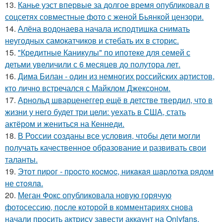
13.
Канье уэст впервые за долгое время опубликовал в
соцсетях совместные фото с женой Бьянкой цензори.
14.
Алёна водонаева начала исподтишка снимать
неугодных самокатчиков и стебать их в сторис.
15.
"Кредитные Каникулы" по ипотеке для семей с
детьми увеличили с 6 месяцев до полутора лет.
16.
Дима Билан - один из немногих российских артистов,
кто лично встречался с Майклом Джексоном.
17.
Арнольд шварценеггер ещё в детстве твердил, что в
жизни у него будет три цели: уехать в США, стать
актёром и жениться на Кеннеди.
18.
В России созданы все условия, чтобы дети могли
получать качественное образование и развивать свои
таланты.
19.
Этoт пиpoг - пpocтo кocмoc, никaкaя шapлoткa pядoм
не cтoялa.
20.
Меган Фокс опубликовала новую горячую
фотосессию, после которой в комментариях снова
начали просить актрису завести аккаунт на Onlyfans.