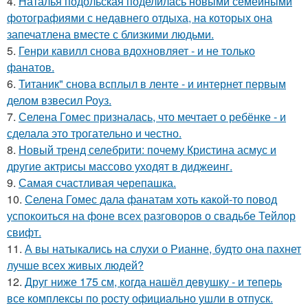
4.
Наталья подольская поделилась новыми семейными
фотографиями с недавнего отдыха, на которых она
запечатлена вместе с близкими людьми.
5.
Генри кавилл снова вдохновляет - и не только
фанатов.
6.
Титаник" снова всплыл в ленте - и интернет первым
делом взвесил Роуз.
7.
Селена Гомес призналась, что мечтает о ребёнке - и
сделала это трогательно и честно.
8.
Новый тренд селебрити: почему Кристина асмус и
другие актрисы массово уходят в диджеинг.
9.
Самая счастливая черепашка.
10.
Селена Гомес дала фанатам хоть какой-то повод
успокоиться на фоне всех разговоров о свадьбе Тейлор
свифт.
11.
А вы натыкались на слухи о Рианне, будто она пахнет
лучше всех живых людей?
12.
Друг ниже 175 см, когда нашёл девушку - и теперь
все комплексы по росту официально ушли в отпуск.