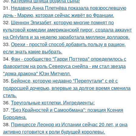
30.
Катерина шпица родила сына!
31.
Недавно Анна Плетнёва показала повзрослевшую
дочь - Марию, которая сейчас живёт во Франции.
32.
Шеннон Элизабет, которую многие помнят по
культовой комедии американский пирог, создала аккаунт
на Onlyfans и за неделю заработала миллион долларов.
33.
Орехи - простой способ добавить пользу в рацион,
если знать какие выбрать.
34.
Фан - сообщество "Гарри Поттера" определилось с
фаворитом на роль Северуса снейпа - им стал звезда
"дома дракона" Юэн Митчелл.
35.
Бейонсе, которую недавно "Перепутали" с её с
подросшей дочерью, впервые за долгое время сменила
стиль.
36.
Треугольные котлетки. Ингредиенты:
37.
"Без Крайностей и Самообмана": позиция Ксения
Бородина.
38.
Принцессе Леонор из Испании сейчас 20 лет, и она
активно готовится к роли будущей королевы.