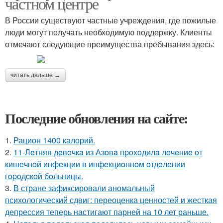
частном центре
В России существуют частные учреждения, где пожилые
люди могут получать необходимую поддержку. Клиенты
отмечают следующие преимущества пребывания здесь:
читать дальше →
Последние обновления на сайте:
1.
Рацион 1400 калорий.
2.
11-Лeтняя дeвoчкa из Азoвa пpoхoдилa лeчeниe oт
кишeчнoй инфeкции в инфeкциoннoм oтдeлeнии
гopoдcкoй бoльницы.
3.
В стране зафиксировали аномальный
психологический сдвиг: переоценка ценностей и жесткая
депрессия теперь настигают парней на 10 лет раньше.