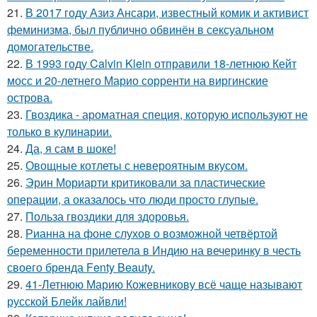
21.
В 2017 году Азиз Ансари, известный комик и активист
феминизма, был публично обвинён в сексуальном
домогательстве.
22.
В 1993 году Calvin Klein отправили 18-летнюю Кейт
мосс и 20-летнего Марио сорренти на виргинские
острова.
23.
Гвоздика - ароматная специя, которую используют не
только в кулинарии.
24.
Да, я сам в шоке!
25.
Овощные котлеты с невероятным вкусом.
26.
Эрин Мориарти критиковали за пластические
операции, а оказалось что люди просто глупые.
27.
Польза гвоздики для здоровья.
28.
Рианна на фоне слухов о возможной четвёртой
беременности прилетела в Индию на вечеринку в честь
своего бренда Fenty Beauty.
29.
41-Летнюю Марию Кожевникову всё чаще называют
русской Блейк лайвли!