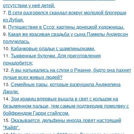
отсутствии у неё детей.
7.
В сети разгорелся скандал вокруг молодой блогерши
из Дубая.
8.
Путешествие в Ссср: картины донецкой художницы.
9.
Какая же красивая свадьба у сына Памелы Андерсон
получилась.
10.
Кабачковые оладьи с шампиньонами.
11.
Тыквенные булочки. Для приготовления
понадобится:
12.
А вы натыкались на слухи о Рианне, будто она пахнет
лучше всех живых людей?
13.
Семейные пары, которые разрушила Анджелина
Джоли.
14.
Зои кравиц впервые вышла в свет с кольцом на
безымянном пальце, тем самым подтвердив помолвку с
бойфрендом Гарри стайлсом.
15.
Оказывается, дельфины иногда ловят настоящий
"Кайф".