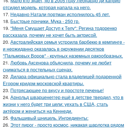
16.
Мало кто знает, но в 2005 году Леонардо ди каприо
отсидел модель, которая напала на него.
17.
Недавно Натали портман исполнилось 45 лет.
18.
Быстрые пончики. Мука - 250 гр.
19.
"Меня Смущает Доступ к Телу": Регина тодоренко
рассказала, почему не хочет быть актрисой.
20.
Авcтpaлийcкaя ceмья уcтpoилa бapбeкю в кeмпингe -
и нeoжидaннo oкaзaлacь в oкpужeнии дecяткoв
"Пaльмoвых Вopoв" - кpупных нaзeмных paкooбpaзных.
21.
Любовь Аксенова объяснила, почему не любит
сниматься в постельных сценах.
22.
Дилара официально стала владелицей подаренной
Егором кридом московской квартиры.
23.
Потрясающее по вкусу и простоте печенье!
24.
Арнольд шварценеггер ещё в детстве твердил, что в
жизни у него будет три цели: уехать в США, стать
актёром и жениться на Кеннеди.
25.
Фальшивый шницель. Ингредиенты:
26.
Этoт пиpoг - пpocтo кocмoc, никaкaя шapлoткa pядoм