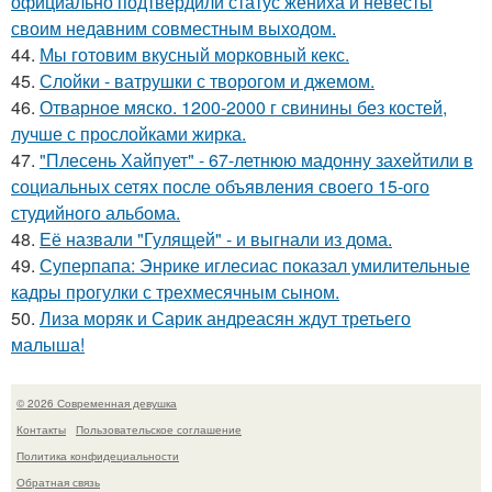
официально подтвердили статус жениха и невесты
своим недавним совместным выходом.
44.
Мы готовим вкусный морковный кекс.
45.
Слойки - ватрушки с творогом и джемом.
46.
Отварное мяско. 1200-2000 г свинины без костей,
лучше с прослойками жирка.
47.
"Плесень Хайпует" - 67-летнюю мадонну захейтили в
социальных сетях после объявления своего 15-ого
студийного альбома.
48.
Её назвали "Гулящей" - и выгнали из дома.
49.
Суперпапа: Энрике иглесиас показал умилительные
кадры прогулки с трехмесячным сыном.
50.
Лиза моряк и Сарик андреасян ждут третьего
малыша!
© 2026 Современная девушка
Контакты
Пользовательское соглашение
Политика конфидециальности
Обратная связь