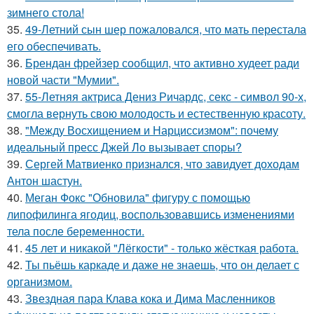
зимнего стола!
35.
49-Летний сын шер пожаловался, что мать перестала
его обеспечивать.
36.
Брендан фрейзер сообщил, что активно худеет ради
новой части "Мумии".
37.
55-Летняя актриса Дениз Ричардс, секс - символ 90-х,
смогла вернуть свою молодость и естественную красоту.
38.
"Между Восхищением и Нарциссизмом": почему
идеальный пресс Джей Ло вызывает споры?
39.
Сергей Матвиенко признался, что завидует доходам
Антон шастун.
40.
Меган Фокс "Обновила" фигуру с помощью
липофилинга ягодиц, воспользовавшись изменениями
тела после беременности.
41.
45 лет и никакой "Лёгкости" - только жёсткая работа.
42.
Ты пьёшь каркаде и даже не знаешь, что он делает с
организмом.
43.
Звездная пара Клава кока и Дима Масленников