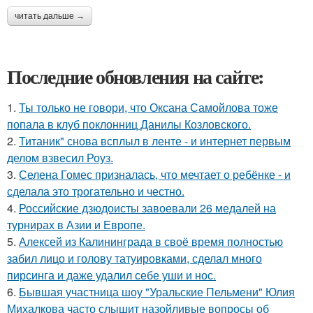
читать дальше →
Последние обновления на сайте:
1.
Ты только не говори, что Оксана Самойлова тоже
попала в клуб поклонниц Данилы Козловского.
2.
Титаник" снова всплыл в ленте - и интернет первым
делом взвесил Роуз.
3.
Селена Гомес призналась, что мечтает о ребёнке - и
сделала это трогательно и честно.
4.
Российские дзюдоисты завоевали 26 медалей на
турнирах в Азии и Европе.
5.
Алексей из Калининграда в своё время полностью
забил лицо и голову татуировками, сделал много
пирсинга и даже удалил себе уши и нос.
6.
Бывшая участница шоу "Уральские Пельмени" Юлия
Михалкова часто слышит назойливые вопросы об