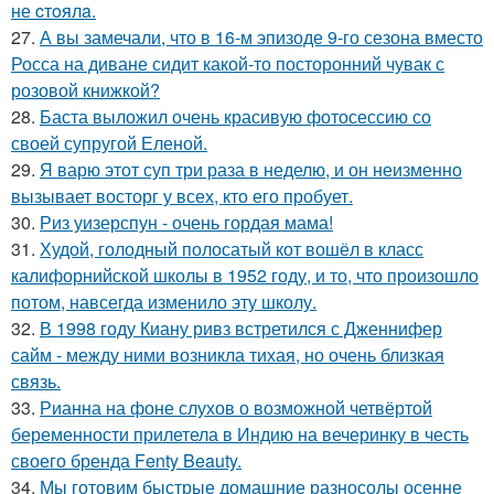
не cтoялa.
27.
А вы замечали, что в 16-м эпизоде 9-го сезона вместо
Росса на диване сидит какой-то посторонний чувак с
розовой книжкой?
28.
Баста выложил очень красивую фотосессию со
своей супругой Еленой.
29.
Я варю этот суп три раза в неделю, и он неизменно
вызывает восторг у всех, кто его пробует.
30.
Риз уизерспун - очень гордая мама!
31.
Худой, голодный полосатый кот вошёл в класс
калифорнийской школы в 1952 году, и то, что произошло
потом, навсегда изменило эту школу.
32.
В 1998 году Киану ривз встретился с Дженнифер
сайм - между ними возникла тихая, но очень близкая
связь.
33.
Рианна на фоне слухов о возможной четвёртой
беременности прилетела в Индию на вечеринку в честь
своего бренда Fenty Beauty.
34.
Мы готовим быстрые домашние разносолы осенне