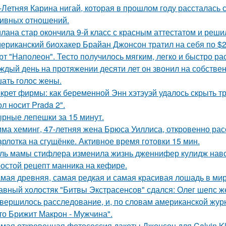
-Летняя Карина нигай, которая в прошлом году рассталась
ивных отношений.
лана стар окончила 9-й класс с красным аттестатом и реш
ериканский биохакер Брайан Джонсон тратил на себя по $2 
рт "Наполеон". Тесто получилось мягким, легко и быстро ра
ждый день на протяжении десяти лет он звонил на собствен
ать голос жены.
крет фирмы: как беременной Энн хэтэуэй удалось скрыть т
л носит Prada 2".
рные лепешки за 15 минут.
ма хеминг, 47-летняя жена Брюса Уиллиса, откровенно рас
рлотка на сгущёнке. Активное время готовки 15 мин.
ль мамы стифлера изменила жизнь дженнифер кулидж навс
остой рецепт манника на кефире.
мая древняя, самая редкая и самая красивая лошадь в мир
авный холостяк "Битвы Экстрасенсов" сдался: Олег шепс ж
вершилось расследование, и, по словам американской журн
что Брижит Макрон - Мужчина".
мая откровенная фотосессия дакоты Джонсон для Calvin Kl