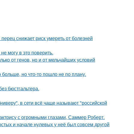
 перец снижает риск умереть от болезней
не могу в это поверить.
ько от генов, но и от мельчайших условий
больше, но что-то пошло не по плану.
без бюстгальтера.
ниверу", в сети всё чаще называют "российской
 актрису с огромными глазами, Саммер Роберт.
остых и начале нулевых у неё был совсем другой