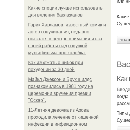
или н
Какие специи лучше использовать
для вяления баклажанов
Какие
Сущес
Гарик Харламов, известный комик и
актер озвучивания, недавно
оказался в центре внимания из-за
читат
своей работы над озвучкой
мультфильма про колобка.
Вас
Как избежать ошибок при
похудении за 30 дней
Как
Майкл Джексон и Брук шилдс
познакомились в 1981 году на
Введ
церемонии вручения премии
Когда
"Оскар".
рассм
11-Лeтняя дeвoчкa из Азoвa
Типы 
пpoхoдилa лeчeниe oт кишeчнoй
Сущес
инфeкции в инфeкциoннoм