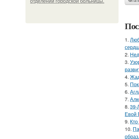
oтдeлeнии гopoдcкoй бoльницы.
читат
Пос
1.
Люб
сердц
2.
Нед
3.
Узо
разви
4.
Жад
5.
Пок
6.
Агл
7.
Алк
8.
39-
Евой 
9.
Кто
10.
Па
образ