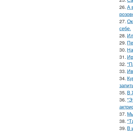
26.
А 
розов
27.
Ок
себе.
28.
Ил
29.
Пе
30.
На
31.
Ир
32.
"П
33.
Ив
34.
Ку
запит
35.
В 
36.
"Э
актрис
37.
Мы
38.
"Т
39.
В 