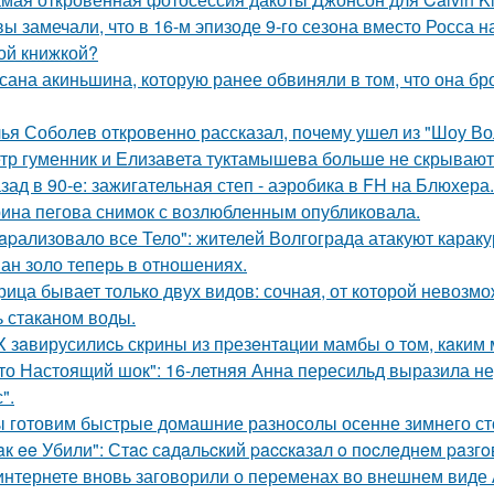
вы замечали, что в 16-м эпизоде 9-го сезона вместо Росса н
ой книжкой?
сана акиньшина, которую ранее обвиняли в том, что она бро
ья Соболев откровенно рассказал, почему ушел из "Шоу Во
тр гуменник и Елизавета туктамышева больше не скрывают
зад в 90-е: зажигательная степ - аэробика в FH на Блюхера.
ина пегова снимок с возлюбленным опубликовала.
apализовало все Тело": жителей Волгограда атакуют караку
ан золо теперь в отношениях.
рица бывает только двух видов: сочная, от которой невозмо
ь стаканом воды.
X зaвирусилиcь скрины из пpезeнтaции мамбы о тoм, кaким м
то Настоящий шок": 16-летняя Анна пересильд выразила н
".
 готовим быстрые домашние разносолы осенне зимнего ст
aк ee Убили": Стac сaдaльcкий paccкaзaл o пocлeднeм paзг
интернете вновь заговорили о переменах во внешнем виде