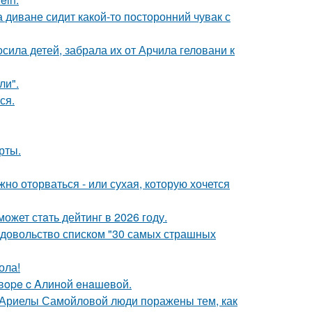
а диване сидит какой-то посторонний чувак с
сила детей, забрала их от Арчила геловани к
ли".
ся.
рты.
жно оторваться - или сухая, которую хочется
ожет стaть дейтинг в 2026 году.
едовольство списком "30 самых страшных
ола!
oвope c Aлинoй eнaшeвoй.
 Ариелы Самойловой люди поражены тем, как