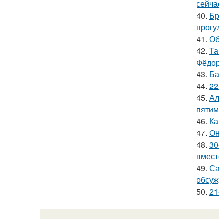
сейча
40.
Бр
прогу
41.
Об
42.
Та
Фёдор
43.
Ба
44.
22
45.
Ал
пятим
46.
Ка
47.
Он
48.
30
вмест
49.
Са
обсуж
50.
21