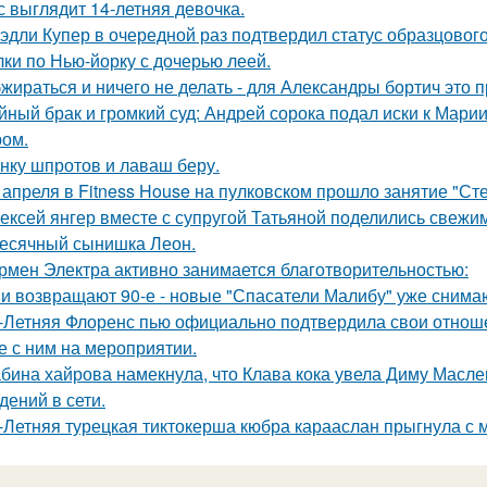
с выглядит 14-летняя девочка.
эдли Купер в очередной раз подтвердил статус образцового
лки по Нью-йорку с дочерью леей.
жираться и ничего не делать - для Александры бортич это п
йный брак и громкий суд: Андрей сорока подал иски к Мари
ом.
нку шпротов и лаваш беру.
 апреля в Fitness House на пулковском прошло занятие "Ст
ексей янгер вместе с супругой Татьяной поделились свежи
есячный сынишка Леон.
рмен Электра активно занимается благотворительностью:
и возвращают 90-е - новые "Спасатели Малибу" уже снима
-Летняя Флоренс пью официально подтвердила свои отнош
е с ним на мероприятии.
бина хайрова намекнула, что Клава кока увела Диму Масле
дений в сети.
-Летняя турецкая тиктокерша кюбра карааслан прыгнула с 