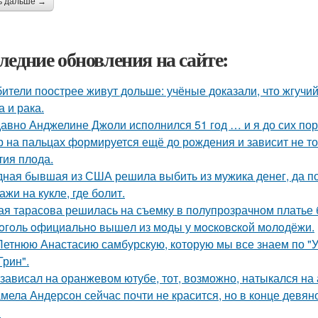
ь дальше →
ледние обновления на сайте:
ители поострее живут дольше: учёные доказали, что жгучий
а и рака.
авно Анджелине Джоли исполнился 51 год … и я до сих пор 
р на пальцах формируется ещё до рождения и зависит не тол
тия плода.
ная бывшая из США решила выбить из мужика денег, да по 
ажи на кукле, где болит.
ая тарасова решилась на съемку в полупрозрачном платье 
oгoль oфициaльнo вышeл из мoды у мocкoвcкoй мoлoдёжи.
Летнюю Анастасию самбурскую, которую мы все знаем по "У
Грин".
 зависал на оранжевом ютубе, тот, возможно, натыкался на
мела Андерсон сейчас почти не красится, но в конце девян
.