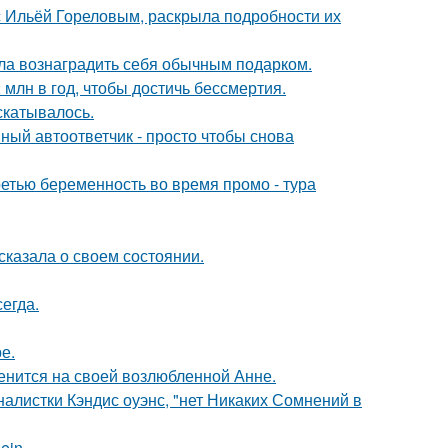
 с Ильёй Гореловым, раскрыла подробности их
ила вознаградить себя обычным подарком.
млн в год, чтобы достичь бессмертия.
скатывалось.
ный автоответчик - просто чтобы снова
ретью беременность во время промо - тура
сказала о своем состоянии.
егда.
е.
енится на своей возлюбленной Анне.
алистки Кэндис оуэнс, "нет Никаких Сомнений в
ein.