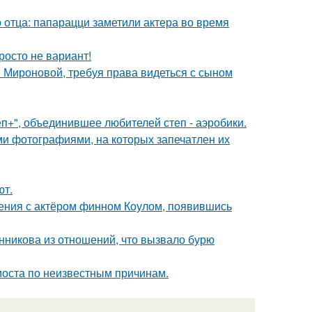
 отца: папарацци заметили актера во время
росто не вариант!
и Мироновой, требуя права видеться с сыном
еп+", объединившее любителей степ - аэробики.
ми фотографиями, на которых запечатлен их
ют.
ения с актёром финном Коулом, появившись
нникова из отношений, что вызвало бурю
моста по неизвестным причинам.