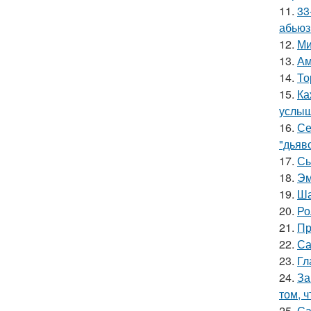
11.
33
абьюз
12.
Ми
13.
Ам
14.
То
15.
Ка
услыш
16.
Се
"дьяво
17.
Сы
18.
Эм
19.
Ша
20.
Ро
21.
Пр
22.
Са
23.
Гл
24.
За
том, 
25.
Са