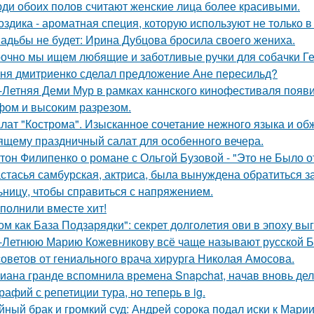
ди обоих полов считают женские лица более красивыми.
оздика - ароматная специя, которую используют не только в
адьбы не будет: Ирина Дубцова бросила своего жениха.
очно мы ищем любящие и заботливые ручки для собачки Г
ня дмитриенко сделал предложение Ане пересильд?
-Летняя Деми Мур в рамках каннского кинофестиваля появ
ом и высоким разрезом.
лат "Кострома". Изысканное сочетание нежного языка и об
ящему праздничный салат для особенного вечера.
тон Филипенко о романе с Ольгой Бузовой - "Это не Было о
стасья самбурская, актриса, была вынуждена обратиться з
ьницу, чтобы справиться с напряжением.
полнили вместе хит!
ом как База Подзарядки": секрет долголетия ови в эпоху вы
-Летнюю Марию Кожевникову всё чаще называют русской Б
советов от гениального врача хирурга Николая Амосова.
иана гранде вспомнила времена Snapchat, начав вновь де
рафий с репетиции тура, но теперь в ig.
йный брак и громкий суд: Андрей сорока подал иски к Мари