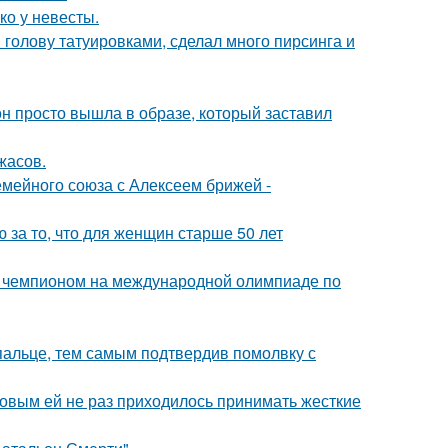
ко у невесты.
 голову татуировками, сделал много пирсинга и
он просто вышла в образе, который заставил
жасов.
мейного союза с Алексеем брижей -
за то, что для женщин старше 50 лет
м чемпионом на международной олимпиаде по
пальце, тем самым подтвердив помолвку с
ковым ей не раз приходилось принимать жесткие