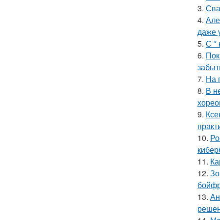
3.
Сва
4.
Але
даже 
5.
С *
6.
Пок
забыт
7.
На 
8.
В н
хорео
9.
Ксе
практ
10.
Ро
кибер
11.
Ка
12.
Зо
бойфр
13.
Ан
решен