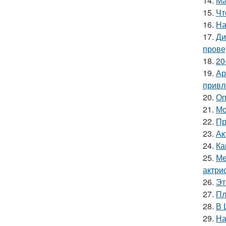
14.
Ма
15.
Чт
16.
На
17.
Ди
прове
18.
20
19.
Ар
привл
20.
Оп
21.
Мо
22.
Пр
23.
Ак
24.
Ка
25.
Ме
актрис
26.
Эт
27.
Пл
28.
В 
29.
На