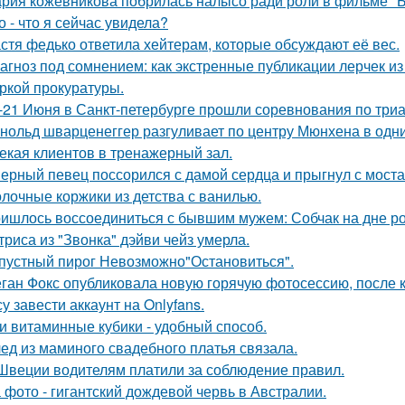
рия кожевникова побрилась налысо ради роли в фильме "Б
о - что я сейчас увидела?
стя федько ответила хейтерам, которые обсуждают её вес.
агноз под сомнением: как экстренные публикации лерчек из
ркой прокуратуры.
-21 Июня в Санкт-петербурге прошли соревнования по триа
нольд шварценеггер разгуливает по центру Мюнхена в одни
екая клиентов в тренажерный зал.
ерный певец поссорился с дамой сердца и прыгнул с моста
лочные коржики из детства с ванилью.
ишлось воссоединиться с бывшим мужем: Собчак на дне р
триса из "Звонка" дэйви чейз умерла.
пустный пирог Невозможно"Остановиться".
ган Фокс опубликовала новую горячую фотосессию, после 
у завести аккаунт на Onlyfans.
и витаминные кубики - удобный способ.
ед из маминого свадебного платья связала.
Швеции водителям платили за соблюдение правил.
 фото - гигантский дождевой червь в Австралии.