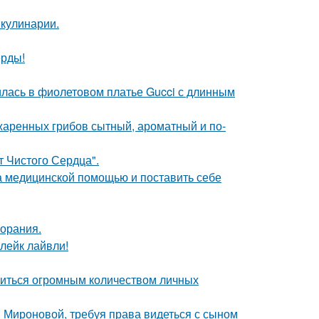
 кулинарии.
ерды!
илась в фиолетовом платье Gucci с длинным
жаренных грибов сытный, ароматный и по-
т Чистого Сердца".
а медицинской помощью и поставить себе
горания.
лейк лайвли!
литься огромным количеством личных
и Мироновой, требуя права видеться с сыном