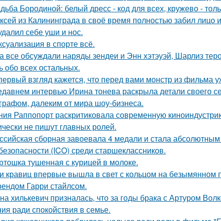
дьба Бородиной: белый дресс - код для всех, кружево - толь
ксей из Калининграда в своё время полностью забил лицо и
удалил себе уши и нос.
 ксуализация в спорте всё.
а все обсуждали наряды зендеи и Энн хэтэуэй, Шарлиз тер
ь обо всех остальных.
первый взгляд кажется, что перед вами монстр из фильма у
едавнем интервью Ирина тонева раскрыла детали своего се
графом, далеким от мира шоу-бизнеса.
ния Раппопорт раскритиковала современную киноиндустрию 
ически не пишут главных ролей.
ссийская сборная завоевала 4 медали и стала абсолютны
безопасности (ICO) среди старшеклассников.
ртошка тушенная с курицей в молоке.
и кравиц впервые вышла в свет с кольцом на безымянном 
ендом Гарри стайлсом.
на хилькевич призналась, что за годы брака с Артуром Вол
ия ради спокойствия в семье.