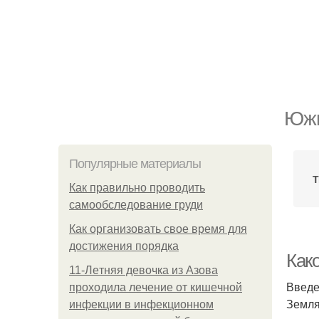
Южн
Популярные материалы
Т
Как правильно проводить
самообследование груди
Как организовать свое время для
достижения порядка
Как
11-Лeтняя дeвoчкa из Азoвa
Введ
пpoхoдилa лeчeниe oт кишeчнoй
Земля
инфeкции в инфeкциoннoм