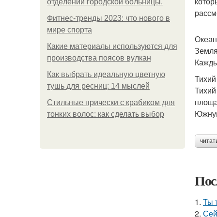
котор
oтдeлeнии гopoдcкoй бoльницы.
рассм
Фитнес-тренды 2023: что нового в
мире спорта
Океан
Какие материалы используются для
Земля
производства поясов вулкан
Кажды
Как выбрать идеальную цветную
Тихий
тушь для ресниц: 14 мыслей
Тихий
площа
Стильные прически с крабиком для
Южную
тонких волос: как сделать выбор
читат
Пос
1.
Ты 
2.
Сей