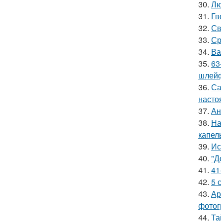
30.
Лю
31.
Гв
32.
Св
33.
Ср
34.
Ва
35.
63
шлейф
36.
Са
насто
37.
Ан
38.
На
капел
39.
Ис
40.
"Д
41.
41
42.
5 
43.
Ар
фотог
44.
Та