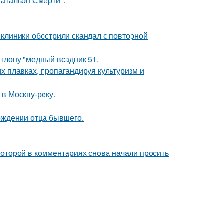
атальон Смерти".
 клиники обострили скандал с повторной
тлону "медный всадник 51.
х плавках, пропагандируя культуризм и
 в Москву-реку.
ождении отца бывшего.
которой в комментариях снова начали просить