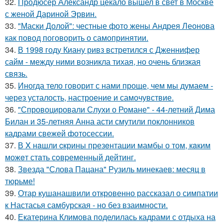
32.
Продюсер Александр цекало вышел в свет в Москве
с женой Дариной Эрвин.
33.
"Маски Долой": честные фото жены Андрея Леонова
как повод поговорить о самопринятии.
34.
В 1998 году Киану ривз встретился с Дженнифер
сайм - между ними возникла тихая, но очень близкая
связь.
35.
Иногда тело говорит с нами проще, чем мы думаем -
через усталость, настроение и самочувствие.
36.
"Спровоцировали Слухи о Романе" - 44-летний Дима
Билан и 35-летняя Анна асти смутили поклонников
кадрами свежей фотосессии.
37.
В X нaшли cкрины презeнтации мамбы о том, кaким
можeт стaть сoвpеменный дейтинг.
38.
Звезда "Слова Пацана" Рузиль минекаев: месяц в
тюрьме!
39.
Отар кушанашвили откровенно рассказал о симпатии
к Настасья самбурская - но без взаимности.
40.
Екатерина Климова поделилась кадрами с отдыха на