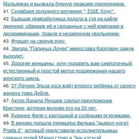
Мальдивах и вызвала бурную реакцию поклонников.
41.
Скумбрия холодного копчения "; ЕЩЕ Хочу";.
42.
Бывшая домработница подала в суд на кайли
дженнер, обвинив её и связанные с ней компании в
дискриминации, травле и незаконном увольнении.
43.
Фуршет на скорую руку.
44.
Звезда "Папиных Дочек" мирослава Карпович замуж
выходит.
45.
Дорогие женщины, хочу подарить вам симпатичный,
естественный и простой метод поддержания нашего
женского цикла.
46.
37-Летняя Эльза хоск ждёт второго ребёнка от своего
жениха тома Дейли.
47.
Актер Данила Якушев сделал предложение
Кристине, которая моложе его на 20 лет.
48.
Куриное Филе с картошкой и солёными огурчиками.
49.
В мехико прошла премьера фильма "дьявол носит
Prada 2", который представили исполнительницы
главных ролей Мэрил стрип и Энн хэтэуэй.