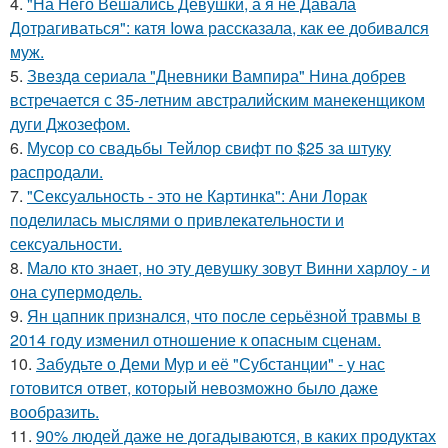
4.
"На Него Вешались Девушки, а я не Давала
Дотрагиваться": катя Iowa рассказала, как ее добивался
муж.
5.
Звeздa сериала "Дневники Вампира" Нина добрев
встречается с 35-летним австралийским манекенщиком
дуги Джозефом.
6.
Мусор со свадьбы Тейлор свифт по $25 за штуку
распродали.
7.
"Сексуальность - это не Картинка": Ани Лорак
поделилась мыслями о привлекательности и
сексуальности.
8.
Мало кто знает, но эту девушку зовут Винни харлоу - и
она супермодель.
9.
Ян цапник признался, что после серьёзной травмы в
2014 году изменил отношение к опасным сценам.
10.
Забудьте о Деми Мур и её "Субстанции" - у нас
готовится ответ, который невозможно было даже
вообразить.
11.
90% людей даже не догадываются, в каких продуктах