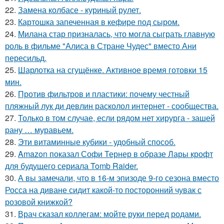
22.
Замена колбасе - куриный рулет.
23.
Картошка запеченная в кефире под сыром.
24.
Милана стар призналась, что могла сыграть главную
роль в фильме "Алиса в Стране Чудес" вместо Ани
пересильд.
25.
Шарлотка на сгущёнке. Активное время готовки 15
мин.
26.
Против фильтров и пластики: почему честный
пляжный лук ди девлин расколол интернет - сообщества.
27.
Только в том случае, если рядом нет хирурга - зашей
рану … муравьем.
28.
Эти витаминные кубики - удобный способ.
29.
Amazon показал Софи Тернер в образе Лары крофт
для будущего сериала Tomb Raider.
30.
А вы замечали, что в 16-м эпизоде 9-го сезона вместо
Росса на диване сидит какой-то посторонний чувак с
розовой книжкой?
31.
Врач сказал коллегам: мойте руки перед родами.