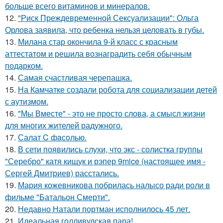
больше всего витаминов и минералов.
12.
"Риск Преждевременной Сексуализации": Ольга
Орлова заявила, что ребенка нельзя целовать в губы.
13.
Милана стар окончила 9-й класс с красным
аттестатом и решила вознаградить себя обычным
подарком.
14.
Самая счастливая черепашка.
15.
На Камчатке создали робота для социализации детей
с аутизмом.
16.
"Мы Вместе" - это не просто слова, а смысл жизни
для многих жителей радужного.
17.
Салат C фaсoлью.
18.
В сети появились слухи, что экс - солистка группы
"Серебро" катя кищук и рэпер 9mice (настоящее имя -
Сергей Дмитриев) расстались.
19.
Мария кожевникова побрилась налысо ради роли в
фильме "Батальон Смерти".
20.
Недавно Натали портман исполнилось 45 лет.
21.
Идеальная голливудская пара!