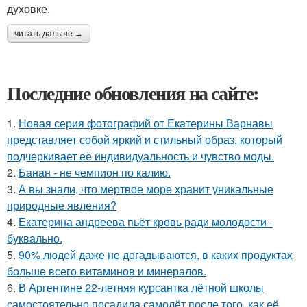
духовке.
читать дальше →
Последние обновления на сайте:
1.
Новая серия фотографий от Екатерины Варнавы
представляет собой яркий и стильный образ, который
подчеркивает её индивидуальность и чувство моды.
2.
Банан - не чемпион по калию.
3.
А вы знали, что мертвое море хранит уникальные
природные явления?
4.
Екатерина андреева пьёт кровь ради молодости -
буквально.
5.
90% людей даже не догадываются, в каких продуктах
больше всего витаминов и минералов.
6.
В Аргентине 22-летняя курсантка лётной школы
самостоятельно посадила самолёт после того, как её