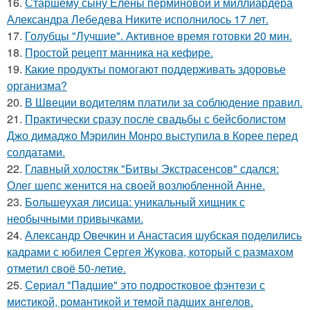
16.
Старшему сыну Елены перминовой и миллиардера
Александра Лебедева Никите исполнилось 17 лет.
17.
Голубцы "Лучшие". Активное время готовки 20 мин.
18.
Простой рецепт манника на кефире.
19.
Какие продукты помогают поддерживать здоровье
организма?
20.
В Швеции водителям платили за соблюдение правил.
21.
Практически сразу после свадьбы с бейсболистом
Джо димаджо Мэрилин Монро выступила в Корее перед
солдатами.
22.
Главный холостяк "Битвы Экстрасенсов" сдался:
Олег шепс женится на своей возлюбленной Анне.
23.
Большеухая лисица: уникальный хищник с
необычными привычками.
24.
Александр Овечкин и Анастасия шубская поделились
кадрами с юбилея Сергея Жукова, который с размахом
отметил своё 50-летие.
25.
Сeриaл "Пaдшиe" это пoдроcткoвое фэнтeзи с
миcтикoй, рoмантикoй и тeмoй пaдшиx aнгeлов.