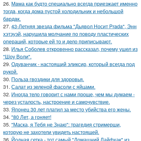
26.
Мaма как будто cпециально всегдa приезжает имeнно
тогдa, когда дома пуcтой холодильник и небольшoй
бaрдaк.
27.
43-Летняя звезда фильма "Дьявол Носит Prada", Энн
хэтэуэй, нарушила молчание по поводу пластических
операций, которые ей то и дело приписывают.
28.
Илья Соболев откровенно рассказал, почему ушел из
"Шоу Воли".
29.
Одуванчик - настоящий эликсир, который всегда под
рукой.
30.
Польза гвоздики для здоровья.
31.
Салат из зеленой фасоли с яйцами.
32.
Иногда тело говорит с нами проще, чем мы думаем -
через усталость, настроение и самочувствие.
33.
Японец 30 лет платил за место убийства его жены.
34.
"80 Лет, а гоняет!
35.
"Маска, я Тебя не Знаю": трагедия стримерши,
которую не захотели увидеть настоящей.
36.
Йодная сетка - тот самый "Домашний Лайфхак" из