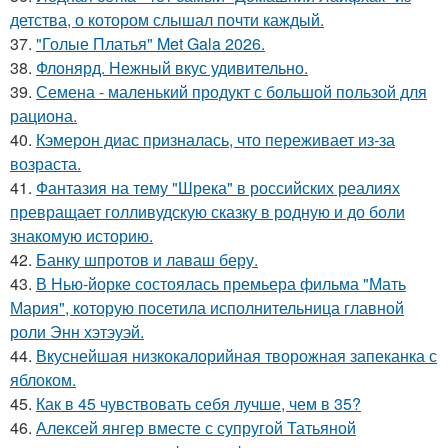
детства, о котором слышал почти каждый.
37.
"Голые Платья" Met Gala 2026.
38.
Флонярд. Нежный вкус удивительно.
39.
Семена - маленький продукт с большой пользой для
рациона.
40.
Кэмерон диас призналась, что переживает из-за
возраста.
41.
Фантазия на тему "Шрека" в российских реалиях
превращает голливудскую сказку в родную и до боли
знакомую историю.
42.
Банку шпротов и лаваш беру.
43.
В Нью-йорке состоялась премьера фильма "Мать
Мария", которую посетила исполнительница главной
роли Энн хэтэуэй.
44.
Вкуснейшая низкокалорийная творожная запеканка с
яблоком.
45.
Как в 45 чувствовать себя лучше, чем в 35?
46.
Алексей янгер вместе с супругой Татьяной