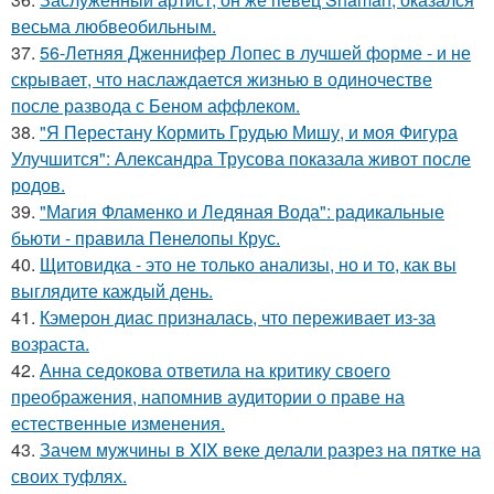
весьма любвеобильным.
37.
56-Летняя Дженнифер Лопес в лучшей форме - и не
скрывает, что наслаждается жизнью в одиночестве
после развода с Беном аффлеком.
38.
"Я Перестану Кормить Грудью Мишу, и моя Фигура
Улучшится": Александра Трусова показала живот после
родов.
39.
"Магия Фламенко и Ледяная Вода": радикальные
бьюти - правила Пенелопы Крус.
40.
Щитовидка - это не только анализы, но и то, как вы
выглядите каждый день.
41.
Кэмерон диас призналась, что переживает из-за
возраста.
42.
Анна седокова ответила на критику своего
преображения, напомнив аудитории о праве на
естественные изменения.
43.
Зачем мужчины в XIX веке делали разрез на пятке на
своих туфлях.