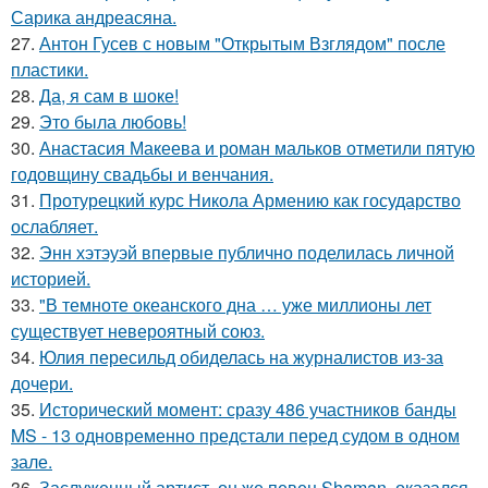
Сарика андреасяна.
27.
Антон Гусев с новым "Открытым Взглядом" после
пластики.
28.
Да, я сам в шоке!
29.
Это была любовь!
30.
Анастасия Макеева и роман мальков отметили пятую
годовщину свадьбы и венчания.
31.
Протурецкий курс Никола Армению как государство
ослабляет.
32.
Энн хэтэуэй впервые публично поделилась личной
историей.
33.
"В темноте океанского дна … уже миллионы лет
существует невероятный союз.
34.
Юлия пересильд обиделась на журналистов из-за
дочери.
35.
Исторический момент: сразу 486 участников банды
MS - 13 одновременно предстали перед судом в одном
зале.
36.
Заслуженный артист, он же певец Shaman, оказался