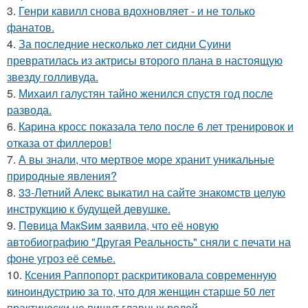
3.
Генри кавилл снова вдохновляет - и не только
фанатов.
4.
За последние несколько лет сидни Суини
превратилась из актрисы второго плана в настоящую
звезду голливуда.
5.
Михаил галустян тайно женился спустя год после
развода.
6.
Карина кросс показала тело после 6 лет тренировок и
отказа от филлеров!
7.
А вы знали, что мертвое море хранит уникальные
природные явления?
8.
33-Летний Алекс выкатил на сайте знакомств целую
инструкцию к будущей девушке.
9.
Пeвица MакSим заявила, что её новую
автобиографию "Другая Реальность" сняли с печати на
фоне угроз её семье.
10.
Ксения Раппопорт раскритиковала современную
киноиндустрию за то, что для женщин старше 50 лет
практически не пишут главных ролей.