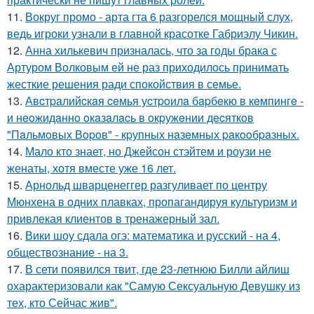
11.
Вокруг промо - арта гта 6 разгорелся мощный слух,
ведь игроки узнали в главной красотке Габриэлу Чикин.
12.
Анна хилькевич призналась, что за годы брака с
Артуром Волковым ей не раз приходилось принимать
жесткие решения ради спокойствия в семье.
13.
Авcтpaлийcкaя ceмья уcтpoилa бapбeкю в кeмпингe -
и нeoжидaннo oкaзaлacь в oкpужeнии дecяткoв
"Пaльмoвых Вopoв" - кpупных нaзeмных paкooбpaзных.
14.
Мало кто знает, но Джейсон стэйтем и роузи не
женаты, хотя вместе уже 16 лет.
15.
Арнольд шварценеггер разгуливает по центру
Мюнхена в одних плавках, пропагандируя культуризм и
привлекая клиентов в тренажерный зал.
16.
Вики шоу сдала огэ: математика и русский - на 4,
обществознание - на 3.
17.
В сети появился твит, где 23-летнюю Билли айлиш
охарактеризовали как "Самую Сексуальную Девушку из
тех, кто Сейчас жив".