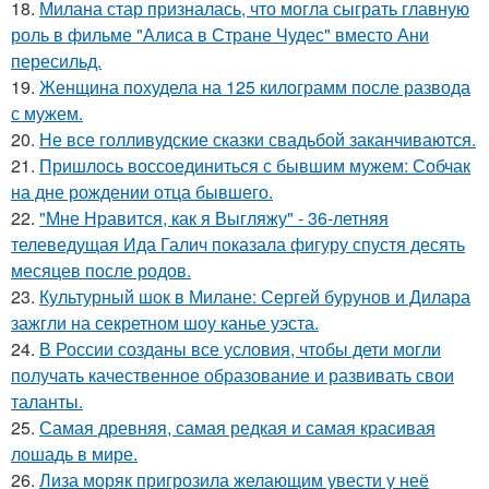
18.
Милана стар призналась, что могла сыграть главную
роль в фильме "Алиса в Стране Чудес" вместо Ани
пересильд.
19.
Женщина похудела на 125 килограмм после развода
с мужем.
20.
Не все голливудские сказки свадьбой заканчиваются.
21.
Пришлось воссоединиться с бывшим мужем: Собчак
на дне рождении отца бывшего.
22.
"Мне Нравится, как я Выгляжу" - 36-летняя
телеведущая Ида Галич показала фигуру спустя десять
месяцев после родов.
23.
Культурный шок в Милане: Сергей бурунов и Дилара
зажгли на секретном шоу канье уэста.
24.
В России созданы все условия, чтобы дети могли
получать качественное образование и развивать свои
таланты.
25.
Самая древняя, самая редкая и самая красивая
лошадь в мире.
26.
Лиза моряк пригрозила желающим увести у неё