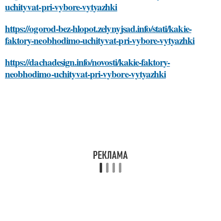
uchityvat-pri-vybore-vytyazhki
https://ogorod-bez-hlopot.zelynyjsad.info/stati/kakie-
faktory-neobhodimo-uchityvat-pri-vybore-vytyazhki
https://dachadesign.info/novosti/kakie-faktory-
neobhodimo-uchityvat-pri-vybore-vytyazhki