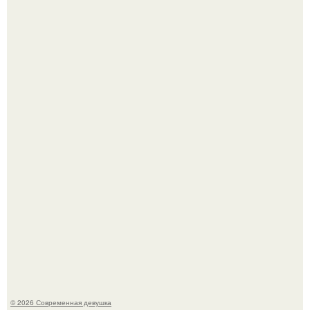
У юли Гаврилиной снова случился конфликт с комиком
Ильей Соболевым.
Рацион 1400 калорий.
© 2026 Современная девушка