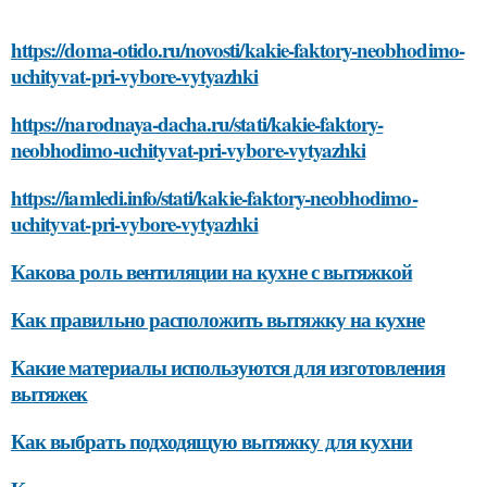
https://doma-otido.ru/novosti/kakie-faktory-neobhodimo-
uchityvat-pri-vybore-vytyazhki
https://narodnaya-dacha.ru/stati/kakie-faktory-
neobhodimo-uchityvat-pri-vybore-vytyazhki
https://iamledi.info/stati/kakie-faktory-neobhodimo-
uchityvat-pri-vybore-vytyazhki
Какова роль вентиляции на кухне с вытяжкой
Как правильно расположить вытяжку на кухне
Какие материалы используются для изготовления
вытяжек
Как выбрать подходящую вытяжку для кухни